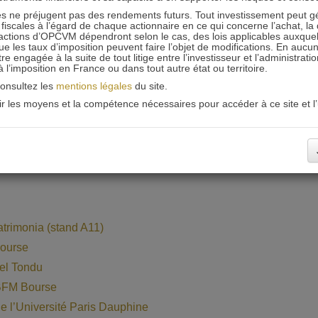
 ne préjugent pas des rendements futurs. Tout investissement peut g
iscales à l’égard de chaque actionnaire en ce qui concerne l’achat, la 
actions d’OPCVM dépendront selon le cas, des lois applicables auxquelle
d’étape de nos fonds
ue les taux d’imposition peuvent faire l’objet de modifications. En aucun
engagée à la suite de tout litige entre l’investisseur et l’administrati
 à l’imposition en France ou dans tout autre état ou territoire.
consultez les
mentions légales
du site.
oir les moyens et la compétence nécessaires pour accéder à ce site et l’u
trimonia (stand A11)
Bourse
iel Tondu
 BFM Bourse
de l’Université Paris Dauphine