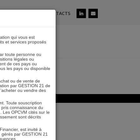
ÉS
SOUSCRIRE
CONTACTS
lation qui vous est
its et services proposés
 par toute personne ou
ositions légales ou
ent de ces pays ou
se
tous les pays ou disponible
’achat ou de vente de
icitation par GESTION 21 de
 d’acheter ou vendre des
. Toute souscription
r pris connaissance du
n. Les OPCVM cités sur le
tissement sont décrits
inancier, est invité à
VM gérés par GESTION 21
équences.