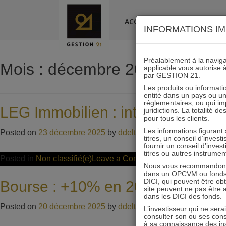
Skip
to
ACCUEIL
LA SOCIÉTÉ
INFORMATIONS IM
content
Préalablement à la navigat
Mois :
décembre 2025
applicable vous autorise 
par GESTION 21.
Les produits ou informatio
entité dans un pays ou une 
réglementaires, ou qui i
LEG Immobilien : interview d’An
juridictions. La totalité 
pour tous les clients.
Les informations figurant
Posted on
23 décembre 2025
by
ddeltour
titres, un conseil d’inves
fournir un conseil d’inves
titres ou autres instrumen
on
Posted in
Non classifié(e)
Leave a Comment
Nous vous recommandons d
LEG
dans un OPCVM ou fonds d’
DICI, qui peuvent être ob
Bourse : +10% en 2026 selon Dan
Immobilien
site peuvent ne pas être ap
dans les DICI des fonds.
:
Posted on
20 décembre 2025
by
ddeltour
L’investisseur qui ne sera
interview
consulter son ou ses con
à sa connaissance des ins