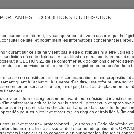
ACTIONS 21
IMMOBILIER 21
OCC 21
ACTUALIT
PORTANTES – CONDITIONS D’UTILISATION
ion sur ce site Internet, il vous appartient de vous assurer que la légis
à consulter ce site, et notamment les informations concernant les produ
ns figurant sur ce site ne visent pas à être distribués ni à être utilisés
juridiction où cette distribution ou utilisation serait contraire aux disp
mposerait à GESTION 21 de se conformer aux obligations d’enregistrem
thony Vandenbilcke sur BFM Bour
des produits ou services peut ne pas être enregistrée ou autorisée dans 
 sur ce site ne constituent ni une recommandation ni une proposition d
tissement quant à l’achat ou à la vente d’un titre, une offre ou une soll
tissement ou un service financier, juridique, fiscal ou de placement, ou
ts financiers.
e vous informer soigneusement avant toute décision d’investissement
investissement doit se faire sur la base du prospectus et après avoi
tenus sur le présent site ou directement auprès de la société de gestio
iel Tondu et d’autres gérants
propriés pour tous les investisseurs ; les risques et frais liés à l’inves
it pas un investisseur « professionnel », au sens du Code Monétaire et F
seillers financiers afin de s’assurer de la bonne adéquation des OPC
truments financiers et sa capacité à en supporter les risques et cons