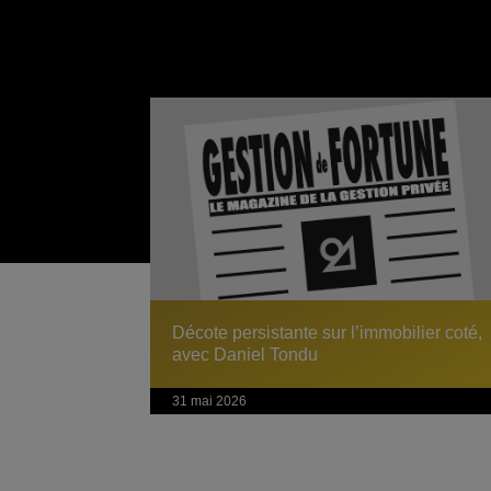
Décote persistante sur l’immobilier coté,
avec Daniel Tondu
31 mai 2026