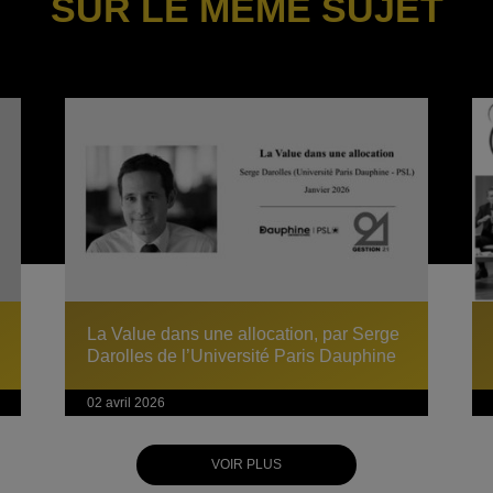
SUR LE MÊME SUJET
La Value dans une allocation, par Serge
Darolles de l’Université Paris Dauphine
02 avril 2026
VOIR PLUS