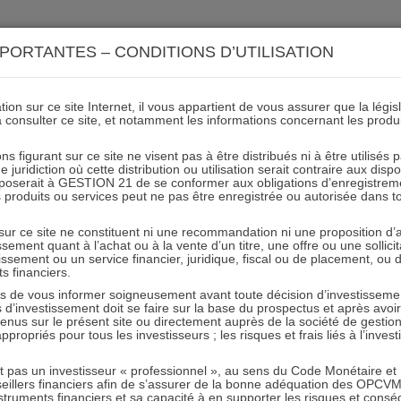
ACTIONS 21
IMMOBILIER 21
OCC 21
ACTUALIT
PORTANTES – CONDITIONS D’UTILISATION
ion sur ce site Internet, il vous appartient de vous assurer que la légis
à consulter ce site, et notamment les informations concernant les produ
% en 2026 selon Daniel Tond
ns figurant sur ce site ne visent pas à être distribués ni à être utilisés
juridiction où cette distribution ou utilisation serait contraire aux disp
gérants
mposerait à GESTION 21 de se conformer aux obligations d’enregistrem
des produits ou services peut ne pas être enregistrée ou autorisée dans 
 sur ce site ne constituent ni une recommandation ni une proposition d
20.12.2025 - Partagez l'article sur
tissement quant à l’achat ou à la vente d’un titre, une offre ou une soll
tissement ou un service financier, juridique, fiscal ou de placement, ou
ts financiers.
Extrait de l’article d’Investir, le Journal des Finances
e vous informer soigneusement avant toute décision d’investissement
investissement doit se faire sur la base du prospectus et après avoi
« Les gérants tablent sur une hausse de 10% »
tenus sur le présent site ou directement auprès de la société de gestio
propriés pour tous les investisseurs ; les risques et frais liés à l’inves
 gérants que nous avons interrogés sont confiants dans une po
it pas un investisseur « professionnel », au sens du Code Monétaire et F
péens l’an prochain. Les avis sont plus divergents pour Wall St
seillers financiers afin de s’assurer de la bonne adéquation des OPC
truments financiers et sa capacité à en supporter les risques et cons