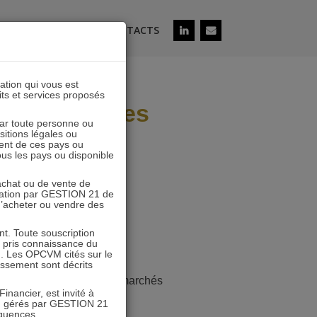
ÉS
SOUSCRIRE
CONTACTS
lation qui vous est
its et services proposés
u et d’autres
 par toute personne ou
ositions légales ou
ent de ces pays ou
tous les pays ou disponible
’achat ou de vente de
icitation par GESTION 21 de
 d’acheter ou vendre des
. Toute souscription
r pris connaissance du
n. Les OPCVM cités sur le
tissement sont décrits
ursuite de la hausse des marchés
inancier, est invité à
reet.
VM gérés par GESTION 21
équences.