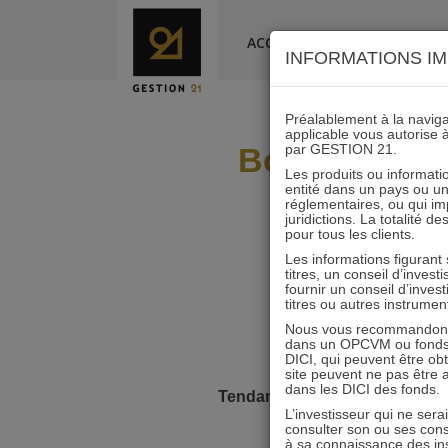
Skip
to
ACCUEIL
LA SOCIÉTÉ
INFORMATIONS IM
content
Préalablement à la navigat
applicable vous autorise 
Bourse : +10
par GESTION 21.
Les produits ou informatio
entité dans un pays ou une 
réglementaires, ou qui i
juridictions. La totalité 
pour tous les clients.
Les informations figurant
titres, un conseil d’inves
fournir un conseil d’inves
titres ou autres instrumen
Nous vous recommandons d
dans un OPCVM ou fonds d’
DICI, qui peuvent être ob
site peuvent ne pas être ap
dans les DICI des fonds.
Tendance favorable
– Les sept
L’investisseur qui ne sera
euro
consulter son ou ses con
à sa connaissance des ins