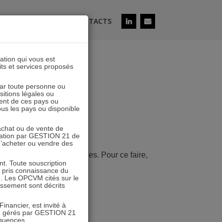
ÉS
SOUSCRIRE
CONTACTS
lation qui vous est
its et services proposés
ES
 par toute personne ou
ositions légales ou
ent de ces pays ou
tous les pays ou disponible
’achat ou de vente de
icitation par GESTION 21 de
 d’acheter ou vendre des
ibution des foncières cotées. Pour ce faire,
. Toute souscription
r pris connaissance du
n. Les OPCVM cités sur le
tissement sont décrits
inancier, est invité à
VM gérés par GESTION 21
équences.