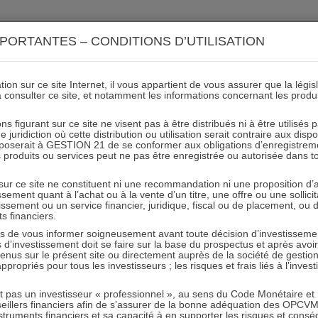
ACTIONS 21
IMMOBILIER 21
OCC 21
ACTUALIT
PORTANTES – CONDITIONS D’UTILISATION
ion sur ce site Internet, il vous appartient de vous assurer que la légis
à consulter ce site, et notamment les informations concernant les produ
NDICATEURS PROPRIETAIR
ns figurant sur ce site ne visent pas à être distribués ni à être utilisés
juridiction où cette distribution ou utilisation serait contraire aux disp
mposerait à GESTION 21 de se conformer aux obligations d’enregistrem
des produits ou services peut ne pas être enregistrée ou autorisée dans 
: niveau, pérennité, croissance
 sur ce site ne constituent ni une recommandation ni une proposition d
tissement quant à l’achat ou à la vente d’un titre, une offre ou une soll
tissement ou un service financier, juridique, fiscal ou de placement, ou
ts financiers.
s cash-flows – le niveau, la solidité et la croissance de la distr
e vous informer soigneusement avant toute décision d’investissement
teurs propriétaires de suivi des risques.
investissement doit se faire sur la base du prospectus et après avoi
tenus sur le présent site ou directement auprès de la société de gestio
propriés pour tous les investisseurs ; les risques et frais liés à l’inves
it pas un investisseur « professionnel », au sens du Code Monétaire et F
seillers financiers afin de s’assurer de la bonne adéquation des OPC
truments financiers et sa capacité à en supporter les risques et cons