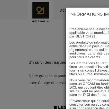
Skip
to
ACCUEIL
LA SOCIÉTÉ
INFORMATIONS IM
content
Préalablement à la navigat
applicable vous autorise 
par GESTION 21.
I
Les produits ou informatio
entité dans un pays ou une 
réglementaires, ou qui i
juridictions. La totalité 
pour tous les clients.
Un suivi des risques axé sur la distribution 
Les informations figurant
titres, un conseil d’inves
fournir un conseil d’inves
titres ou autres instrumen
Notre processus analyse – par l’intermédiaire de
Nous vous recommandons d
notre équipe de gestion a développé des indica
dans un OPCVM ou fonds d’
DICI, qui peuvent être ob
site peuvent ne pas être ap
dans les DICI des fonds.
L’investisseur qui ne sera
consulter son ou ses con
à sa connaissance des ins