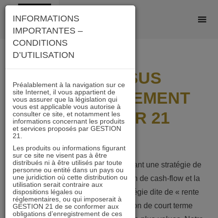
Skip
INFORMATIONS
to
IMPORTANTES –
content
CONDITIONS
D’UTILISATION
PROCESSUS
Préalablement à la navigation sur ce
site Internet, il vous appartient de
D’INVESTISSEMENT
vous assurer que la législation qui
vous est applicable vous autorise à
IMMOBILIER 21
consulter ce site, et notamment les
informations concernant les produits
et services proposés par GESTION
21.
Les produits ou informations figurant
sur ce site ne visent pas à être
distribués ni à être utilisés par toute
Nous privilégions les foncières ayant une stratégie de
personne ou entité dans un pays ou
une juridiction où cette distribution ou
long terme basée sur la génération de cash-flow et la
utilisation serait contraire aux
dispositions légales ou
croissance organique. Cette stratégie dite de « rente
réglementaires, ou qui imposerait à
indexée » s’oppose à une gestion de court terme
GESTION 21 de se conformer aux
obligations d’enregistrement de ces