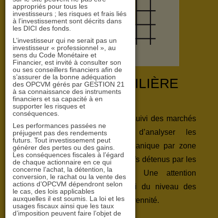
appropriés pour tous les
investisseurs ; les risques et frais liés
à l’investissement sont décrits dans
les DICI des fonds.
L’investisseur qui ne serait pas un
investisseur « professionnel », au
sens du Code Monétaire et
Financier, est invité à consulter son
ou ses conseillers financiers afin de
s’assurer de la bonne adéquation
ANALYSE IMMOBILIÈRE
des OPCVM gérés par GESTION 21
à sa connaissance des instruments
financiers et sa capacité à en
supporter les risques et
conséquences.
L’équipe de gestion réalise un suivi des marchés
Les performances passées ne
immobiliers dans le but d’analyser les
préjugent pas des rendements
futurs. Tout investissement peut
perspectives de croissance organique par zone
générer des pertes ou des gains.
Les conséquences fiscales à l’égard
géographique et typologie d’actifs détenus par les
de chaque actionnaire en ce qui
concerne l’achat, la détention, la
foncières de la zone euro. Une attention
conversion, le rachat ou la vente des
actions d’OPCVM dépendront selon
particulière est portée au suivi du niveau des
le cas, des lois applicables
auxquelles il est soumis. La loi et les
loyers, leur croissance et leur pérennité.
usages fiscaux ainsi que les taux
d’imposition peuvent faire l’objet de