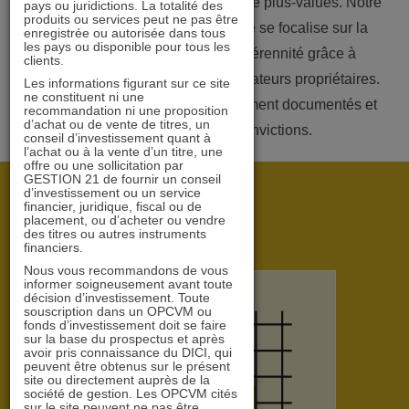
basée sur la recherche exclusive de plus-values. Notre
pays ou juridictions. La totalité des
produits ou services peut ne pas être
approche est prudente. L’analyse se focalise sur la
enregistrée ou autorisée dans tous
les pays ou disponible pour tous les
distribution, sa visibilité et sa pérennité grâce à
clients.
l’analyse des risques via nos indicateurs propriétaires.
Les informations figurant sur ce site
ne constituent ni une
Nos investissements sont longuement documentés et
recommandation ni une proposition
d’achat ou de vente de titres, un
motivés par de fortes convictions.
conseil d’investissement quant à
l’achat ou à la vente d’un titre, une
offre ou une sollicitation par
GESTION 21 de fournir un conseil
d’investissement ou un service
financier, juridique, fiscal ou de
placement, ou d’acheter ou vendre
des titres ou autres instruments
financiers.
Nous vous recommandons de vous
informer soigneusement avant toute
décision d’investissement. Toute
souscription dans un OPCVM ou
fonds d’investissement doit se faire
sur la base du prospectus et après
avoir pris connaissance du DICI, qui
peuvent être obtenus sur le présent
site ou directement auprès de la
société de gestion. Les OPCVM cités
sur le site peuvent ne pas être