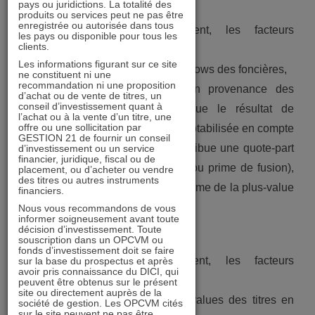
pays ou juridictions. La totalité des
produits ou services peut ne pas être
enregistrée ou autorisée dans tous
Concernant le premier élément, les facteurs
les pays ou disponible pour tous les
clients.
déterminants sont :
Les informations figurant sur ce site
– Le taux de distribution des cash-fows des foncières,
ne constituent ni une
recommandation ni une proposition
– L’origine de la distribution en provenance des
d’achat ou de vente de titres, un
conseil d’investissement quant à
foncières. Si la foncière distribue le résultat de
l’achat ou à la vente d’un titre, une
offre ou une sollicitation par
l’exercice, la distribution sera comptabilisée en compte
GESTION 21 de fournir un conseil
de revenu. Par contre, si elle distribue une quote-part
d’investissement ou un service
financier, juridique, fiscal ou de
de son capital (prime d’émission ou prime de fusion),
placement, ou d’acheter ou vendre
des titres ou autres instruments
la distribution sera considérée comme de la plus-value
financiers.
pour le fonds,
Nous vous recommandons de vous
informer soigneusement avant toute
– Le niveau des frais de gestion.
décision d’investissement. Toute
souscription dans un OPCVM ou
fonds d’investissement doit se faire
Concernant le second élément, les facteurs
sur la base du prospectus et après
avoir pris connaissance du DICI, qui
déterminants sont :
peuvent être obtenus sur le présent
site ou directement auprès de la
– L’existence de plus ou moins-values des titres en
société de gestion. Les OPCVM cités
sur le site peuvent ne pas être