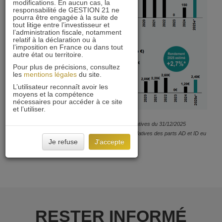
modifications. En aucun cas, la
responsabilité de GESTION 21 ne
pourra être engagée à la suite de
tout litige entre l’investisseur et
l’administration fiscale, notamment
relatif à la déclaration ou à
l’imposition en France ou dans tout
autre état ou territoire.
Pour plus de précisions, consultez
les
mentions légales
du site.
L’utilisateur reconnaît avoir les
moyens et la compétence
nécessaires pour accéder à ce site
et l’utiliser.
* Estimation sur la base des valeurs liquidatives du 31/12/2025
Rendements estimés sur la base des valeurs liquidatives des parts AD et ID eu
Je refuse
J'accepte
31/12/2025
RESTER INFORMÉ