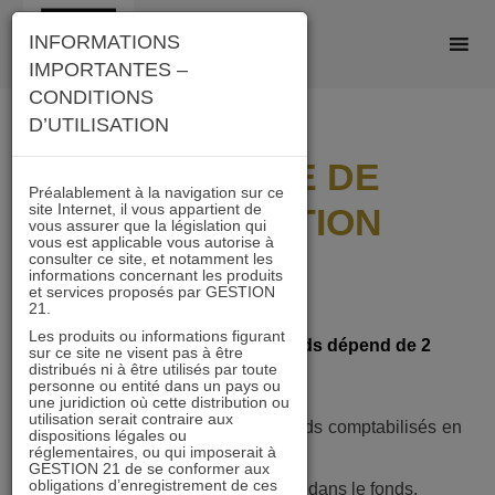
Skip
INFORMATIONS
to
IMPORTANTES –
content
CONDITIONS
D’UTILISATION
POLITIQUE DE
Préalablement à la navigation sur ce
site Internet, il vous appartient de
DISTRIBUTION
vous assurer que la législation qui
vous est applicable vous autorise à
consulter ce site, et notamment les
informations concernant les produits
et services proposés par GESTION
21.
Les produits ou informations figurant
La capacité distributive d’un fonds dépend de 2
sur ce site ne visent pas à être
éléments indépendants :
distribués ni à être utilisés par toute
personne ou entité dans un pays ou
une juridiction où cette distribution ou
utilisation serait contraire aux
1.
Les dividendes reçus par le fonds comptabilisés en
dispositions légales ou
réglementaires, ou qui imposerait à
compte de revenu,
GESTION 21 de se conformer aux
obligations d’enregistrement de ces
2.
Les plus-values nettes réalisées dans le fonds.