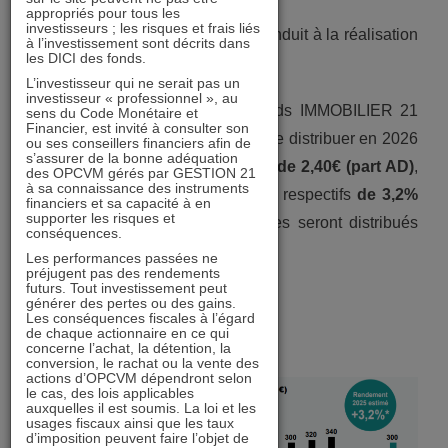
portefeuille,
appropriés pour tous les
investisseurs ; les risques et frais liés
– La rotation du portefeuille qui conduit à la réalisation
à l’investissement sont décrits dans
les DICI des fonds.
de ces plus ou moins-values.
L’investisseur qui ne serait pas un
investisseur « professionnel », au
Au titre de l’année 2025
, le fonds IMMOBILIER 21
sens du Code Monétaire et
Financier, est invité à consulter son
prévoit (hors événement majeur) de distribuer en 2026
ou ses conseillers financiers afin de
s’assurer de la bonne adéquation
un dividende de
300€ (part ID) et de 2,40€ (part AD)
,
des OPCVM gérés par GESTION 21
à sa connaissance des instruments
soit des rendements prévisionnels respectifs
de 3,2%
financiers et sa capacité à en
supporter les risques et
et 2,7%
. Ces prochains dividendes seront distribués
conséquences.
au plus tard fin mai 2026.
Les performances passées ne
préjugent pas des rendements
futurs. Tout investissement peut
générer des pertes ou des gains.
Les conséquences fiscales à l’égard
de chaque actionnaire en ce qui
Historique de distribution
concerne l’achat, la détention, la
conversion, le rachat ou la vente des
actions d’OPCVM dépendront selon
le cas, des lois applicables
auxquelles il est soumis. La loi et les
usages fiscaux ainsi que les taux
d’imposition peuvent faire l’objet de