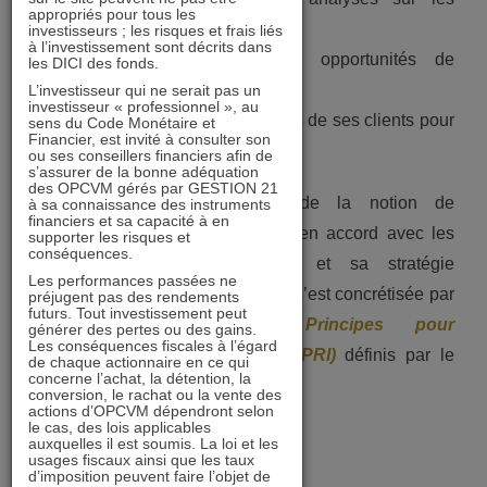
appropriés pour tous les
entreprises,
investisseurs ; les risques et frais liés
à l’investissement sont décrits dans
✓ de trouver de nouvelles opportunités de
les DICI des fonds.
performance,
L’investisseur qui ne serait pas un
investisseur « professionnel », au
✓ de répondre aux préoccupations de ses clients pour
sens du Code Monétaire et
Financier, est invité à consulter son
une finance durable.
ou ses conseillers financiers afin de
s’assurer de la bonne adéquation
des OPCVM gérés par GESTION 21
Cette démarche d’intégration de la notion de
à sa connaissance des instruments
financiers et sa capacité à en
« durable » dans la gestion est en accord avec les
supporter les risques et
conséquences.
convictions de GESTION 21 et sa stratégie
Les performances passées ne
d’investissement long terme. Elle s’est concrétisée par
préjugent pas des rendements
futurs. Tout investissement peut
la
signature des six Principes pour
générer des pertes ou des gains.
Les conséquences fiscales à l’égard
l’Investissement Responsable (PRI)
définis par le
de chaque actionnaire en ce qui
concerne l’achat, la détention, la
programme des Nations Unies.
conversion, le rachat ou la vente des
actions d’OPCVM dépendront selon
le cas, des lois applicables
auxquelles il est soumis. La loi et les
usages fiscaux ainsi que les taux
d’imposition peuvent faire l’objet de