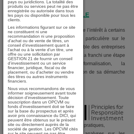
pays ou juridictions. La totalité des
produits ou services peut ne pas être
enregistrée ou autorisée dans tous
DÉMARCHE GÉNÉRALE
les pays ou disponible pour tous les
clients.
Les informations figurant sur ce site
GESTION 21 a toujours accordé de l’intérêt à certains
ne constituent ni une
recommandation ni une proposition
critères ESG, avec une attention particulière sur le
d’achat ou de vente de titres, un
conseil d’investissement quant à
critère Gouvernance pour l’ensemble des entreprises
l’achat ou à la vente d’un titre, une
offre ou une sollicitation par
suivies. Début 2020, GESTION 21 a franchi une étape
GESTION 21 de fournir un conseil
d’investissement ou un service
supplémentaire avec la formalisation, la
financier, juridique, fiscal ou de
systématisation et la documentation de sa démarche
placement, ou d’acheter ou vendre
des titres ou autres instruments
ESG, dont l’objectif est :
financiers.
Nous vous recommandons de vous
informer soigneusement avant toute
✓
décision d’investissement. Toute
souscription dans un OPCVM ou
fonds d’investissement doit se faire
sur la base du prospectus et après
avoir pris connaissance du DICI, qui
peuvent être obtenus sur le présent
site ou directement auprès de la
d’améliorer la transparence de nos pratiques,
société de gestion. Les OPCVM cités
sur le site peuvent ne pas être
✓ d’enrichir et d’élargir nos analyses sur les