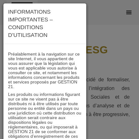
Skip
INFORMATIONS
to
IMPORTANTES –
content
CONDITIONS
D’UTILISATION
Démarche ESG
Préalablement à la navigation sur ce
site Internet, il vous appartient de
vous assurer que la législation qui
vous est applicable vous autorise à
consulter ce site, et notamment les
informations concernant les produits
Début 2020, GESTION 21 a décidé de formaliser,
et services proposés par GESTION
21.
systématiser et documenter l’intégration des
Les produits ou informations figurant
thématiques Environnementales, Sociales et de
sur ce site ne visent pas à être
distribués ni à être utilisés par toute
Gouvernance dans son processus d’analyse et de
personne ou entité dans un pays ou
une juridiction où cette distribution ou
gestion. Cette démarche a vocation à être progressive,
utilisation serait contraire aux
dispositions légales ou
complémentaire et transparente.
réglementaires, ou qui imposerait à
GESTION 21 de se conformer aux
obligations d’enregistrement de ces