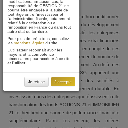
PRINCIPES
modifications. En aucun cas, la
responsabilité de GESTION 21 ne
pourra être engagée à la suite de
tout litige entre l’investisseur et
La pérennité des sociétés est aujourd’hui conditionnée
l’administration fiscale, notamment
relatif à la déclaration ou à
par la prise en compte des enjeux du développement
l’imposition en France ou dans tout
autre état ou territoire.
durable. Par choix ou par nécessité, les entreprises
Pour plus de précisions, consultez
intègrent de plus en plus les critères extra financiers
les
mentions légales
du site.
(ESG) dans leur stratégie. La prise en compte de ces
L’utilisateur reconnaît avoir les
moyens et la compétence
critères ESG élargit très significativement le nombre de
nécessaires pour accéder à ce site
et l’utiliser.
critères d’analyse et d’investissement. Au-delà des
critères financiers, les critères ESG apportent une
analyse détaillée de la capacité des sociétés à
Je refuse
J'accepte
répondre aux enjeux du développement durable. En
investissant dans des entreprises qui réussissent cette
transformation, les fonds ACTIONS 21 et IMMOBILIER
21 recherchent une source de performance financière
supplémentaire. Parmi ces enjeux, les critères