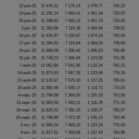
12-juin-25
11 476,21
7 176,14
1 078,77
745,22
19-juin-25
11 291,14
7 060,41
1 061,18
733,07
26-juin-25
11 298,83
7 065,22
1 061,70
733,43
3-juil.-25
11 383,86
7 118,38
1 069,49
738,81
10-juil.-25
11 435,97
7 150,97
1 074,19
742,05
17-juil.-25
11 384,92
7 119,04
1 069,20
738,60
24-juil.-25
11 668,59
7 296,42
1 095,63
756,86
31-juil.-25
11 749,23
7 346,84
1 103,00
761,95
7-août-25
12 062,84
7 542,95
1 132,24
782,15
14-août-25
11 973,93
7 487,35
1 123,69
776,24
21-août-25
12 120,67
7 579,10
1 137,25
785,61
28-août-25
11 882,49
7 430,17
1 114,71
770,03
4-sept.-25
11 784,68
7 369,00
1 105,33
763,55
11-sept.-25
11 903,50
7 443,31
1 116,28
771,10
18-sept.-25
11 820,23
7 391,25
1 108,27
765,57
25-sept.-25
11 789,90
7 372,30
1 105,23
763,46
2-oct.-25
11 983,24
7 493,20
1 123,16
775,83
9-oct.-25
11 817,51
7 369,58
1 107,43
764,96