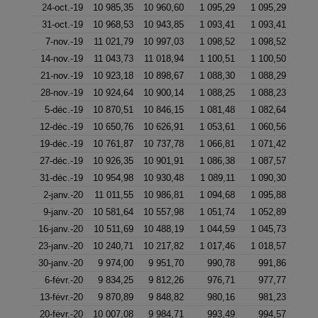
24-oct.-19
10 985,35
10 960,60
1 095,29
1 095,29
31-oct.-19
10 968,53
10 943,85
1 093,41
1 093,41
7-nov.-19
11 021,79
10 997,03
1 098,52
1 098,52
14-nov.-19
11 043,73
11 018,94
1 100,51
1 100,50
21-nov.-19
10 923,18
10 898,67
1 088,30
1 088,29
28-nov.-19
10 924,64
10 900,14
1 088,25
1 088,23
5-déc.-19
10 870,51
10 846,15
1 081,48
1 082,64
12-déc.-19
10 650,76
10 626,91
1 053,61
1 060,56
19-déc.-19
10 761,87
10 737,78
1 066,81
1 071,42
27-déc.-19
10 926,35
10 901,91
1 086,38
1 087,57
31-déc.-19
10 954,98
10 930,48
1 089,11
1 090,30
2-janv.-20
11 011,55
10 986,81
1 094,68
1 095,88
9-janv.-20
10 581,64
10 557,98
1 051,74
1 052,89
16-janv.-20
10 511,69
10 488,19
1 044,59
1 045,73
23-janv.-20
10 240,71
10 217,82
1 017,46
1 018,57
30-janv.-20
9 974,00
9 951,70
990,78
991,86
6-févr.-20
9 834,25
9 812,26
976,71
977,77
13-févr.-20
9 870,89
9 848,82
980,16
981,23
20-févr.-20
10 007,08
9 984,71
993,49
994,57