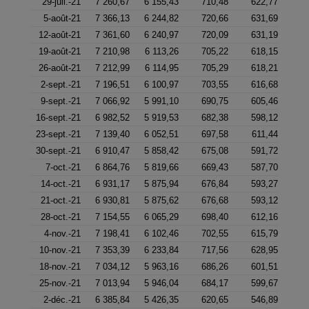
29-juil.-21
7 260,67
6 155,43
710,48
622,77
5-août-21
7 366,13
6 244,82
720,66
631,69
12-août-21
7 361,60
6 240,97
720,09
631,19
19-août-21
7 210,98
6 113,26
705,22
618,15
26-août-21
7 212,99
6 114,95
705,29
618,21
2-sept.-21
7 196,51
6 100,97
703,55
616,68
9-sept.-21
7 066,92
5 991,10
690,75
605,46
16-sept.-21
6 982,52
5 919,53
682,38
598,12
23-sept.-21
7 139,40
6 052,51
697,58
611,44
30-sept.-21
6 910,47
5 858,42
675,08
591,72
7-oct.-21
6 864,76
5 819,66
669,43
587,70
14-oct.-21
6 931,17
5 875,94
676,84
593,27
21-oct.-21
6 930,81
5 875,62
676,68
593,12
28-oct.-21
7 154,55
6 065,29
698,40
612,16
4-nov.-21
7 198,41
6 102,46
702,55
615,79
10-nov.-21
7 353,39
6 233,84
717,56
628,95
18-nov.-21
7 034,12
5 963,16
686,26
601,51
25-nov.-21
7 013,94
5 946,04
684,17
599,67
2-déc.-21
6 385,84
5 426,35
620,65
546,89