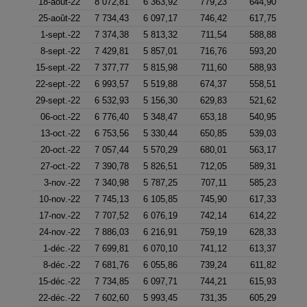
18-août-22
8 072,81
6 363,92
779,23
644,90
25-août-22
7 734,43
6 097,17
746,42
617,75
1-sept.-22
7 374,38
5 813,32
711,54
588,88
8-sept.-22
7 429,81
5 857,01
716,76
593,20
15-sept.-22
7 377,77
5 815,98
711,60
588,93
22-sept.-22
6 993,57
5 519,88
674,37
558,51
29-sept.-22
6 532,93
5 156,30
629,83
521,62
06-oct.-22
6 776,40
5 348,47
653,18
540,95
13-oct.-22
6 753,56
5 330,44
650,85
539,03
20-oct.-22
7 057,44
5 570,29
680,01
563,17
27-oct.-22
7 390,78
5 826,51
712,05
589,31
3-nov.-22
7 340,98
5 787,25
707,11
585,23
10-nov.-22
7 745,13
6 105,85
745,90
617,33
17-nov.-22
7 707,52
6 076,19
742,14
614,22
24-nov.-22
7 886,03
6 216,91
759,19
628,33
1-déc.-22
7 699,81
6 070,10
741,12
613,37
8-déc.-22
7 681,76
6 055,86
739,24
611,82
15-déc.-22
7 734,85
6 097,71
744,21
615,93
22-déc.-22
7 602,60
5 993,45
731,35
605,29