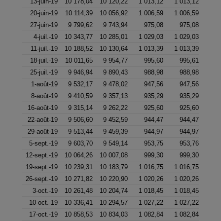
13-juin-19
10 178,04
10 120,22
1 013,12
1 013,12
20-juin-19
10 114,39
10 056,92
1 006,59
1 006,59
27-juin-19
9 799,62
9 743,94
975,08
975,08
4-juil.-19
10 343,77
10 285,01
1 029,03
1 029,03
11-juil.-19
10 188,52
10 130,64
1 013,39
1 013,39
18-juil.-19
10 011,65
9 954,77
995,60
995,61
25-juil.-19
9 946,94
9 890,43
988,98
988,98
1-août-19
9 532,17
9 478,02
947,56
947,56
8-août-19
9 410,59
9 357,13
935,29
935,29
16-août-19
9 315,14
9 262,22
925,60
925,60
22-août-19
9 506,60
9 452,59
944,47
944,47
29-août-19
9 513,44
9 459,39
944,97
944,97
5-sept.-19
9 603,70
9 549,14
953,75
953,76
12-sept.-19
10 064,26
10 007,08
999,30
999,30
19-sept.-19
10 239,31
10 183,79
1 016,75
1 016,75
26-sept.-19
10 271,82
10 220,90
1 020,26
1 020,26
3-oct.-19
10 261,48
10 204,74
1 018,45
1 018,45
10-oct.-19
10 336,41
10 294,57
1 027,22
1 027,22
17-oct.-19
10 858,53
10 834,03
1 082,84
1 082,84