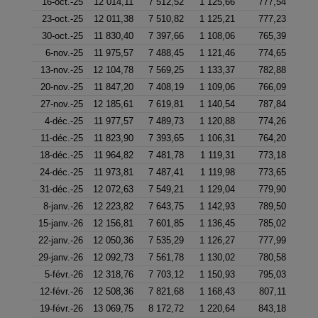
16-oct.-25
12 014,11
7 512,52
1 125,66
777,54
23-oct.-25
12 011,38
7 510,82
1 125,21
777,23
30-oct.-25
11 830,40
7 397,66
1 108,06
765,39
6-nov.-25
11 975,57
7 488,45
1 121,46
774,65
13-nov.-25
12 104,78
7 569,25
1 133,37
782,88
20-nov.-25
11 847,20
7 408,19
1 109,06
766,09
27-nov.-25
12 185,61
7 619,81
1 140,54
787,84
4-déc.-25
11 977,57
7 489,73
1 120,88
774,26
11-déc.-25
11 823,90
7 393,65
1 106,31
764,20
18-déc.-25
11 964,82
7 481,78
1 119,31
773,18
24-déc.-25
11 973,81
7 487,41
1 119,98
773,65
31-déc.-25
12 072,63
7 549,21
1 129,04
779,90
8-janv.-26
12 223,82
7 643,75
1 142,93
789,50
15-janv.-26
12 156,81
7 601,85
1 136,45
785,02
22-janv.-26
12 050,36
7 535,29
1 126,27
777,99
29-janv.-26
12 092,73
7 561,78
1 130,02
780,58
5-févr.-26
12 318,76
7 703,12
1 150,93
795,03
12-févr.-26
12 508,36
7 821,68
1 168,43
807,11
19-févr.-26
13 069,75
8 172,72
1 220,64
843,18