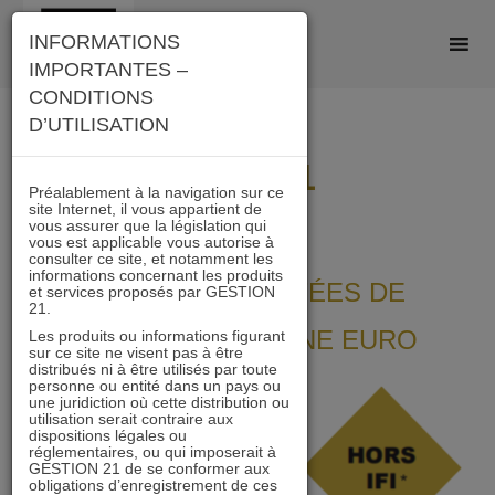
Skip
INFORMATIONS
to
IMPORTANTES –
content
CONDITIONS
D’UTILISATION
OCC 21
Préalablement à la navigation sur ce
site Internet, il vous appartient de
vous assurer que la législation qui
vous est applicable vous autorise à
consulter ce site, et notamment les
informations concernant les produits
FONCIÈRES COTÉES DE
et services proposés par GESTION
21.
COMMERCES ZONE EURO
Les produits ou informations figurant
sur ce site ne visent pas à être
distribués ni à être utilisés par toute
personne ou entité dans un pays ou
OCC
une juridiction où cette distribution ou
utilisation serait contraire aux
21 est
dispositions légales ou
réglementaires, ou qui imposerait à
un
GESTION 21 de se conformer aux
obligations d’enregistrement de ces
fonds