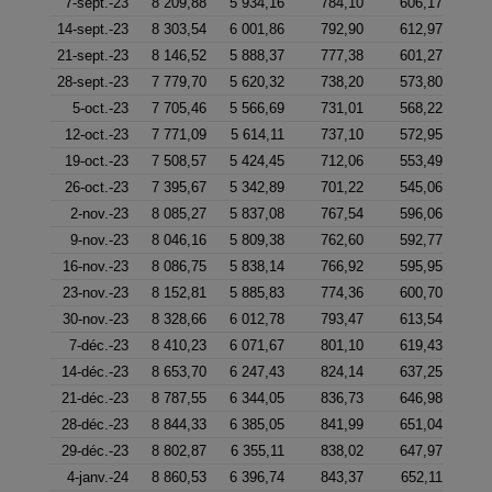
7-sept.-23
8 209,88
5 934,16
784,10
606,17
14-sept.-23
8 303,54
6 001,86
792,90
612,97
21-sept.-23
8 146,52
5 888,37
777,38
601,27
28-sept.-23
7 779,70
5 620,32
738,20
573,80
5-oct.-23
7 705,46
5 566,69
731,01
568,22
12-oct.-23
7 771,09
5 614,11
737,10
572,95
19-oct.-23
7 508,57
5 424,45
712,06
553,49
26-oct.-23
7 395,67
5 342,89
701,22
545,06
2-nov.-23
8 085,27
5 837,08
767,54
596,06
9-nov.-23
8 046,16
5 809,38
762,60
592,77
16-nov.-23
8 086,75
5 838,14
766,92
595,95
23-nov.-23
8 152,81
5 885,83
774,36
600,70
30-nov.-23
8 328,66
6 012,78
793,47
613,54
7-déc.-23
8 410,23
6 071,67
801,10
619,43
14-déc.-23
8 653,70
6 247,43
824,14
637,25
21-déc.-23
8 787,55
6 344,05
836,73
646,98
28-déc.-23
8 844,33
6 385,05
841,99
651,04
29-déc.-23
8 802,87
6 355,11
838,02
647,97
4-janv.-24
8 860,53
6 396,74
843,37
652,11