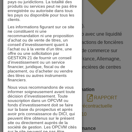
pays ou juridictions. La totalité des
produits ou services peut ne pas être
enregistrée ou autorisée dans tous
les pays ou disponible pour tous les
professionnel à vocation
clients.
générale (FPVG).
Les informations figurant sur ce site
ne constituent ni une
FIA immobilier coté de la zone euro avec une liquidité
recommandation ni une proposition
d’achat ou de vente de titres, un
hebdomadaire, il investit dans des actions de foncières
conseil d’investissement quant à
l’achat ou à la vente d’un titre, une
cotées qui possèdent des actifs de commerce sur
offre ou une sollicitation par
GESTION 21 de fournir un conseil
plusieurs zones géographiques (France, Allemagne,
d’investissement ou un service
financier, juridique, fiscal ou de
Pays- Bas…), en privilégiant les foncières de centres
placement, ou d’acheter ou vendre
commerciaux.
des titres ou autres instruments
financiers.
Nous vous recommandons de vous
Documents d’information
informer soigneusement avant toute
décision d’investissement. Toute
DIC
PROSPECTUS
RAPPORT
souscription dans un OPCVM ou
fonds d’investissement doit se faire
ANNUEL
Annexe SFDR précontractuelle
sur la base du prospectus et après
avoir pris connaissance du DICI, qui
SFDR Article 10
peuvent être obtenus sur le présent
site ou directement auprès de la
société de gestion. Les OPCVM cités
Scénarios de performance
sur le site peuvent ne pas être