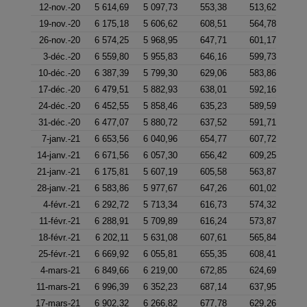
12-nov.-20
5 614,69
5 097,73
553,38
513,62
19-nov.-20
6 175,18
5 606,62
608,51
564,78
26-nov.-20
6 574,25
5 968,95
647,71
601,17
3-déc.-20
6 559,80
5 955,83
646,16
599,73
10-déc.-20
6 387,39
5 799,30
629,06
583,86
17-déc.-20
6 479,51
5 882,93
638,01
592,16
24-déc.-20
6 452,55
5 858,46
635,23
589,59
31-déc.-20
6 477,07
5 880,72
637,52
591,71
7-janv.-21
6 653,56
6 040,96
654,77
607,72
14-janv.-21
6 671,56
6 057,30
656,42
609,25
21-janv.-21
6 175,81
5 607,19
605,58
563,87
28-janv.-21
6 583,86
5 977,67
647,26
601,02
4-févr.-21
6 292,72
5 713,34
616,73
574,32
11-févr.-21
6 288,91
5 709,89
616,24
573,87
18-févr.-21
6 202,11
5 631,08
607,61
565,84
25-févr.-21
6 669,92
6 055,81
655,35
608,41
4-mars-21
6 849,66
6 219,00
672,85
624,69
11-mars-21
6 996,39
6 352,23
687,14
637,95
17-mars-21
6 902,32
6 266,82
677,78
629,26