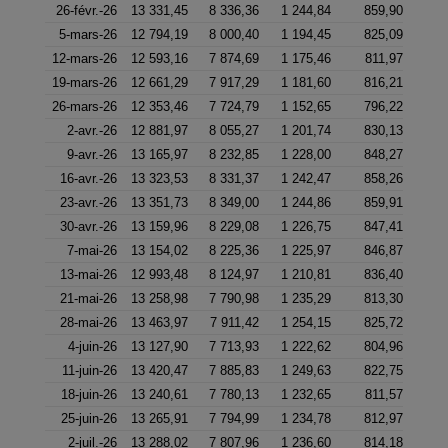
26-févr.-26
13 331,45
8 336,36
1 244,84
859,90
5-mars-26
12 794,19
8 000,40
1 194,45
825,09
12-mars-26
12 593,16
7 874,69
1 175,46
811,97
19-mars-26
12 661,29
7 917,29
1 181,60
816,21
26-mars-26
12 353,46
7 724,79
1 152,65
796,22
2-avr.-26
12 881,97
8 055,27
1 201,74
830,13
9-avr.-26
13 165,97
8 232,85
1 228,00
848,27
16-avr.-26
13 323,53
8 331,37
1 242,47
858,26
23-avr.-26
13 351,73
8 349,00
1 244,86
859,91
30-avr.-26
13 159,96
8 229,08
1 226,75
847,41
7-mai-26
13 154,02
8 225,36
1 225,97
846,87
13-mai-26
12 993,48
8 124,97
1 210,81
836,40
21-mai-26
13 258,98
7 790,98
1 235,29
813,30
28-mai-26
13 463,97
7 911,42
1 254,15
825,72
4-juin-26
13 127,90
7 713,93
1 222,62
804,96
11-juin-26
13 420,47
7 885,83
1 249,63
822,75
18-juin-26
13 240,61
7 780,13
1 232,65
811,57
25-juin-26
13 265,91
7 794,99
1 234,78
812,97
2-juil.-26
13 288,02
7 807,96
1 236,60
814,18