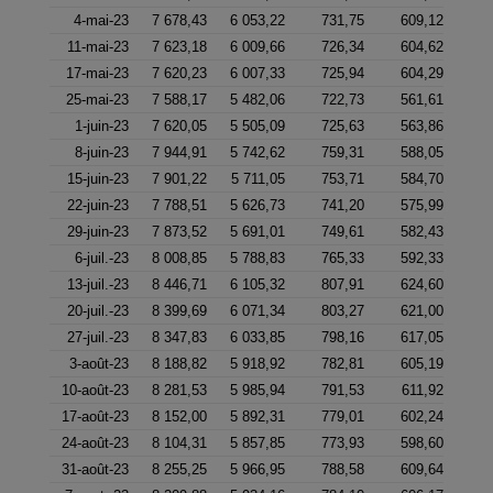
4-mai-23
7 678,43
6 053,22
731,75
609,12
11-mai-23
7 623,18
6 009,66
726,34
604,62
17-mai-23
7 620,23
6 007,33
725,94
604,29
25-mai-23
7 588,17
5 482,06
722,73
561,61
1-juin-23
7 620,05
5 505,09
725,63
563,86
8-juin-23
7 944,91
5 742,62
759,31
588,05
15-juin-23
7 901,22
5 711,05
753,71
584,70
22-juin-23
7 788,51
5 626,73
741,20
575,99
29-juin-23
7 873,52
5 691,01
749,61
582,43
6-juil.-23
8 008,85
5 788,83
765,33
592,33
13-juil.-23
8 446,71
6 105,32
807,91
624,60
20-juil.-23
8 399,69
6 071,34
803,27
621,00
27-juil.-23
8 347,83
6 033,85
798,16
617,05
3-août-23
8 188,82
5 918,92
782,81
605,19
10-août-23
8 281,53
5 985,94
791,53
611,92
17-août-23
8 152,00
5 892,31
779,01
602,24
24-août-23
8 104,31
5 857,85
773,93
598,60
31-août-23
8 255,25
5 966,95
788,58
609,64