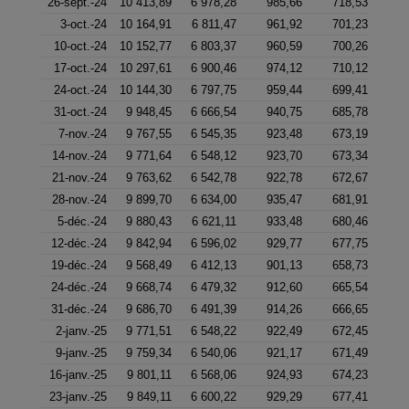
26-sept.-24
10 413,89
6 978,28
985,66
718,53
3-oct.-24
10 164,91
6 811,47
961,92
701,23
10-oct.-24
10 152,77
6 803,37
960,59
700,26
17-oct.-24
10 297,61
6 900,46
974,12
710,12
24-oct.-24
10 144,30
6 797,75
959,44
699,41
31-oct.-24
9 948,45
6 666,54
940,75
685,78
7-nov.-24
9 767,55
6 545,35
923,48
673,19
14-nov.-24
9 771,64
6 548,12
923,70
673,34
21-nov.-24
9 763,62
6 542,78
922,78
672,67
28-nov.-24
9 899,70
6 634,00
935,47
681,91
5-déc.-24
9 880,43
6 621,11
933,48
680,46
12-déc.-24
9 842,94
6 596,02
929,77
677,75
19-déc.-24
9 568,49
6 412,13
901,13
658,73
24-déc.-24
9 668,74
6 479,32
912,60
665,54
31-déc.-24
9 686,70
6 491,39
914,26
666,65
2-janv.-25
9 771,51
6 548,22
922,49
672,45
9-janv.-25
9 759,34
6 540,06
921,17
671,49
16-janv.-25
9 801,11
6 568,06
924,93
674,23
23-janv.-25
9 849,11
6 600,22
929,29
677,41