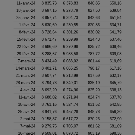
11-janv.-24
8 835,73
6 378,83
840,85
650,16
18-janv.-24
8 697,15
6 278,79
827,50
639,84
25-janv.-24
8 857,74
6 394,73
842,63
651,54
1-févr.-24
8 630,69
6 230,55
820,86
634,71
8-févr.-24
8 728,64
6 301,26
830,02
641,79
15-févr.-24
8 671,47
6 259,99
824,43
637,46
22-févr.-24
8 686,69
6 270,98
825,72
638,46
29-févr.-24
8 288,57
5 983,58
787,72
609,08
7-mars-24
8 434,49
6 088,92
801,44
619,69
14-mars-24
8 401,71
6 065,25
798,17
617,16
21-mars-24
8 607,74
6 213,99
817,59
632,17
28-mars-24
8 794,78
6 349,01
835,19
645,79
4-avr.-24
8 692,20
6 274,96
825,29
638,13
11-avr.-24
8 688,02
6 271,94
824,74
637,70
18-avr.-24
8 761,16
6 324,74
831,52
642,95
25-avr.-24
8 941,76
6 457,28
848,78
656,30
2-mai-24
9 158,87
6 617,72
870,26
672,90
7-mai-24
9 279,75
6 705,07
881,62
681,69
16-mai-24
9 509,01
6 870,72
903,19
698,36