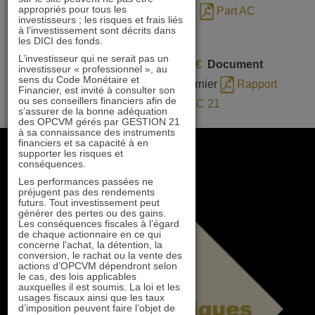
appropriés pour tous les
Part IC
Part ID
Part AC
investisseurs ; les risques et frais liés
à l’investissement sont décrits dans
Part AD
les DICI des fonds.
L’investisseur qui ne serait pas un
Actif net au 31/07/26 :
9,5 M€
Document
investisseur « professionnel », au
sens du Code Monétaire et
commercial :
cf. page 43 du dernier
Rapport
Financier, est invité à consulter son
ou ses conseillers financiers afin de
IMMOBILIER 21/OCC 21
s’assurer de la bonne adéquation
des OPCVM gérés par GESTION 21
à sa connaissance des instruments
financiers et sa capacité à en
supporter les risques et
conséquences.
Les performances passées ne
préjugent pas des rendements
futurs. Tout investissement peut
générer des pertes ou des gains.
Les conséquences fiscales à l’égard
de chaque actionnaire en ce qui
concerne l’achat, la détention, la
conversion, le rachat ou la vente des
actions d’OPCVM dépendront selon
le cas, des lois applicables
auxquelles il est soumis. La loi et les
usages fiscaux ainsi que les taux
d’imposition peuvent faire l’objet de