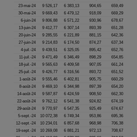
23-mai-24
9 526,17
6 383,13
904,65
659,49
30-mai-24
9 669,43
6 479,12
918,09
669,29
6-juin-24
9 806,88
6 571,22
930,96
678,67
13-juin-24
9 412,77
6 307,14
893,39
651,28
20-juin-24
9 285,55
6 221,89
881,15
642,36
27-juin-24
9 214,83
6 174,50
874,27
637,34
4-juil.-24
9 439,51
6 325,05
895,42
652,76
11-juil.-24
9 471,49
6 346,49
898,29
654,85
18-juil.-24
9 565,63
6 409,58
907,05
661,24
25-juil.-24
9 426,77
6 316,56
893,72
651,52
1-août-24
9 555,46
6 402,81
905,75
660,29
8-août-24
9 469,10
6 344,98
897,39
654,20
14-août-24
9 587,87
6 424,59
908,50
662,30
22-août-24
9 762,12
6 541,38
924,82
674,19
29-août-24
9 770,97
6 547,35
925,49
674,67
5-sept.-24
10 072,38
6 749,34
953,86
695,36
12-sept.-24
10 234,01
6 857,68
968,98
706,38
19-sept.-24
10 269,08
6 881,21
972,13
708,67