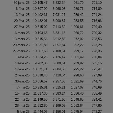
30-janv.-25
10 195,47
6 832,34
961,79
701,10
6-févr.-25
10 397,99
6 968,05
980,71
714,89
13-févr.-25
10 492,31
7 031,27
989,42
721,24
20-févr.-25
10 432,01
6 990,87
983,55
716,96
27-févr.-25
10 615,02
7 113,52
1 000,61
729,40
6-mars-25
10 193,68
6 831,18
960,72
700,32
13-mars-25
10 315,55
6 912,86
972,02
708,56
20-mars-25
10 531,88
7 057,84
992,22
723,28
27-mars-25
10 607,63
7 108,61
999,17
728,35
3-avr.-25
10 634,25
7 126,47
1 001,49
730,04
10-avr.-25
9 982,35
6 689,61
939,92
685,16
17-avr.-25
10 571,71
7 084,58
995,22
725,47
24-avr.-25
10 610,43
7 110,54
998,68
727,99
30-avr.-25
10 856,57
7 257,50
1 021,69
744,76
7-mai-25
10 915,81
7 315,21
1 027,07
748,69
15-mai-25
11 017,30
7 383,24
1 036,40
755,49
22-mai-25
11 149,58
6 971,90
1 048,65
724,41
28-mai-25
11 512,80
7 199,02
1 082,64
747,89
5-juin-25
11 444,03
7 156,01
1 075,94
743,27