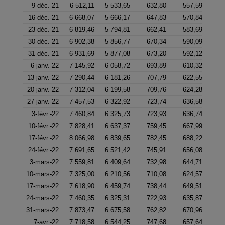
9-déc.-21
6 512,11
5 533,65
632,80
557,59
16-déc.-21
6 668,07
5 666,17
647,83
570,84
23-déc.-21
6 819,46
5 794,81
662,41
583,69
30-déc.-21
6 902,38
5 856,77
670,34
590,09
31-déc.-21
6 931,69
5 877,08
673,20
592,12
6-janv.-22
7 145,92
6 058,72
693,89
610,32
13-janv.-22
7 290,44
6 181,26
707,79
622,55
20-janv.-22
7 312,04
6 199,58
709,76
624,28
27-janv.-22
7 457,53
6 322,92
723,74
636,58
3-févr.-22
7 460,84
6 325,73
723,93
636,74
10-févr.-22
7 828,41
6 637,37
759,45
667,99
17-févr.-22
8 066,98
6 839,65
782,45
688,22
24-févr.-22
7 691,65
6 521,42
745,91
656,08
3-mars-22
7 559,81
6 409,64
732,98
644,71
10-mars-22
7 325,00
6 210,56
710,08
624,57
17-mars-22
7 618,90
6 459,74
738,44
649,51
24-mars-22
7 460,35
6 325,31
722,93
635,87
31-mars-22
7 873,47
6 675,58
762,82
670,96
7-avr.-22
7 718,58
6 544,25
747,68
657,64