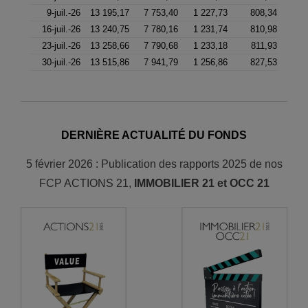
9-juil.-26
13 195,17
7 753,40
1 227,73
808,34
16-juil.-26
13 240,75
7 780,16
1 231,74
810,98
23-juil.-26
13 258,66
7 790,68
1 233,18
811,93
30-juil.-26
13 515,86
7 941,79
1 256,86
827,53
DERNIÈRE ACTUALITÉ DU FONDS
5 février 2026 : Publication des rapports 2025 de nos
FCP ACTIONS 21,
IMMOBILIER 21 et OCC 21