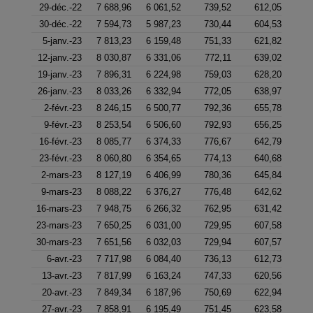
29-déc.-22
7 688,96
6 061,52
739,52
612,05
30-déc.-22
7 594,73
5 987,23
730,44
604,53
5-janv.-23
7 813,23
6 159,48
751,33
621,82
12-janv.-23
8 030,87
6 331,06
772,11
639,02
19-janv.-23
7 896,31
6 224,98
759,03
628,20
26-janv.-23
8 033,26
6 332,94
772,05
638,97
2-févr.-23
8 246,15
6 500,77
792,36
655,78
9-févr.-23
8 253,54
6 506,60
792,93
656,25
16-févr.-23
8 085,77
6 374,33
776,67
642,79
23-févr.-23
8 060,80
6 354,65
774,13
640,68
2-mars-23
8 127,19
6 406,99
780,36
645,84
9-mars-23
8 088,22
6 376,27
776,48
642,62
16-mars-23
7 948,75
6 266,32
762,95
631,42
23-mars-23
7 650,25
6 031,00
729,95
607,58
30-mars-23
7 651,56
6 032,03
729,94
607,57
6-avr.-23
7 717,98
6 084,40
736,13
612,73
13-avr.-23
7 817,99
6 163,24
747,33
620,56
20-avr.-23
7 849,34
6 187,96
750,69
622,94
27-avr.-23
7 858,91
6 195,49
751,45
623,58