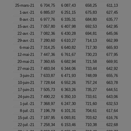
25-mars-21
6 704,75
6 087,43
658,25
611,13
1-avr.-21
6 885,07
6 251,15
675,83
627,45
8-avr.-21
6 977,76
6 335,31
684,80
635,77
15-avr.-21
7 057,80
6 407,98
692,53
642,95
22-avr.-21
7 082,36
6 430,28
694,81
645,06
29-avr.-21
7 280,60
6 610,27
714,13
662,99
6-mai-21
7 314,25
6 640,82
717,30
665,93
12-mai-21
7 447,36
6 761,67
730,23
677,95
20-mai-21
7 360,65
6 682,94
721,58
669,91
27-mai-21
7 483,04
6 344,06
733,44
642,92
3-juin-21
7 633,87
6 471,93
748,09
655,76
10-juin-21
7 728,64
6 552,26
757,24
663,78
17-juin-21
7 505,73
6 363,26
735,27
644,51
24-juin-21
7 490,22
6 350,10
733,61
643,06
1-juil.-21
7 368,97
6 247,30
721,60
632,53
8-juil.-21
7 196,79
6 101,31
704,61
617,64
15-juil.-21
7 187,95
6 093,81
703,62
616,76
22-juil.-21
7 258,34
6 153,46
710,38
622,68