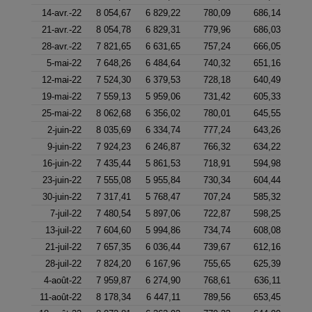
14-avr.-22
8 054,67
6 829,22
780,09
686,14
21-avr.-22
8 054,78
6 829,31
779,96
686,03
28-avr.-22
7 821,65
6 631,65
757,24
666,05
5-mai-22
7 648,26
6 484,64
740,32
651,16
12-mai-22
7 524,30
6 379,53
728,18
640,49
19-mai-22
7 559,13
5 959,06
731,42
605,33
25-mai-22
8 062,68
6 356,02
780,01
645,55
2-juin-22
8 035,69
6 334,74
777,24
643,26
9-juin-22
7 924,23
6 246,87
766,32
634,22
16-juin-22
7 435,44
5 861,53
718,91
594,98
23-juin-22
7 555,08
5 955,84
730,34
604,44
30-juin-22
7 317,41
5 768,47
707,24
585,32
7-juil-22
7 480,54
5 897,06
722,87
598,25
13-juil-22
7 604,60
5 994,86
734,74
608,08
21-juil-22
7 657,35
6 036,44
739,67
612,16
28-juil-22
7 824,20
6 167,96
755,65
625,39
4-août-22
7 959,87
6 274,90
768,61
636,11
11-août-22
8 178,34
6 447,11
789,56
653,45