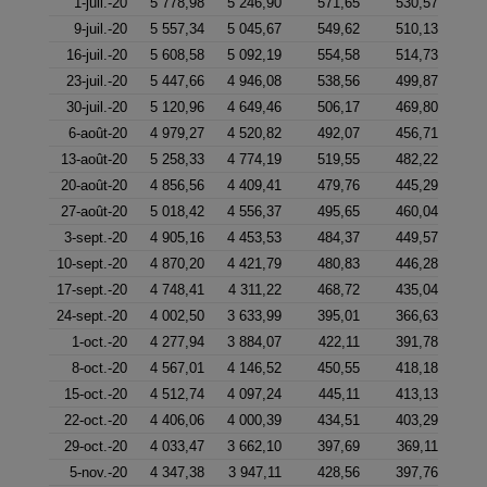
1-juil.-20
5 778,98
5 246,90
571,65
530,57
9-juil.-20
5 557,34
5 045,67
549,62
510,13
16-juil.-20
5 608,58
5 092,19
554,58
514,73
23-juil.-20
5 447,66
4 946,08
538,56
499,87
30-juil.-20
5 120,96
4 649,46
506,17
469,80
6-août-20
4 979,27
4 520,82
492,07
456,71
13-août-20
5 258,33
4 774,19
519,55
482,22
20-août-20
4 856,56
4 409,41
479,76
445,29
27-août-20
5 018,42
4 556,37
495,65
460,04
3-sept.-20
4 905,16
4 453,53
484,37
449,57
10-sept.-20
4 870,20
4 421,79
480,83
446,28
17-sept.-20
4 748,41
4 311,22
468,72
435,04
24-sept.-20
4 002,50
3 633,99
395,01
366,63
1-oct.-20
4 277,94
3 884,07
422,11
391,78
8-oct.-20
4 567,01
4 146,52
450,55
418,18
15-oct.-20
4 512,74
4 097,24
445,11
413,13
22-oct.-20
4 406,06
4 000,39
434,51
403,29
29-oct.-20
4 033,47
3 662,10
397,69
369,11
5-nov.-20
4 347,38
3 947,11
428,56
397,76