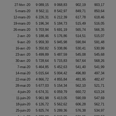
27-févr.-20
9 089,15
9 068,83
902,19
903,17
5-mars-20
8 562,11
8 542,97
849,71
850,64
12-mars-20
6 226,31
6 212,39
617,78
618,46
19-mars-20
5 196,34
5 184,73
515,49
516,05
26-mars-20
5 703,94
5 691,19
565,74
566,35
2-avr.-20
5 188,46
5 176,86
514,51
515,07
9-avr.-20
5 959,30
5 945,98
590,84
591,48
16-avr.-20
5 350,82
5 338,86
530,41
530,99
23-avr.-20
5 499,89
5 487,59
545,08
545,68
30-avr.-20
5 728,64
5 715,83
567,64
568,26
7-mai-20
5 464,85
5 452,63
541,40
541,99
14-mai-20
5 015,64
5 004,42
496,80
497,34
22-mai-20
4 866,72
4 855,84
481,95
482,47
28-mai-20
5 677,03
5 154,34
562,10
521,71
4-juin-20
6 674,31
6 059,79
660,72
613,24
11-juin-20
5 961,98
5 413,05
590,09
547,69
18-juin-20
6 126,72
5 562,62
606,28
562,71
25-juin-20
5 825,74
5 289,36
576,38
534,97