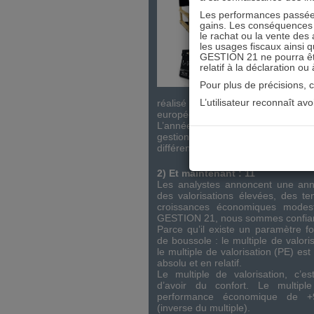
L’année 
année de
Les performances passées
financier
gains. Les conséquences f
le rachat ou la vente des 
La perfo
les usages fiscaux ainsi q
21 est
GESTION 21 ne pourra être 
surperfor
relatif à la déclaration ou
Tradable 
L’année 2
Pour plus de précisions, 
de l’inté
L’utilisateur reconnaît av
réalisé d’excellentes performan
européen.
L’année 2025, c’est également les
gestions actives, qui, par l
différenciants, ont créé de la valeur
2) Et maintenant : 11
Les analystes annoncent une ann
des valorisations élevées, des te
croissances économiques modes
GESTION 21, nous sommes confiants
Parce qu’il existe un paramètre fo
de boussole : le multiple de valor
le multiple de valorisation (PE) es
absolu et en relatif.
Le multiple de valorisation, c’
d’avoir du confort. Le multip
performance économique de +
(inverse du multiple).