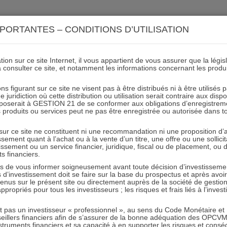
ACTIONS 21
IMMOBILIER 21
OCC 21
ACTUALIT
PORTANTES – CONDITIONS D’UTILISATION
ion sur ce site Internet, il vous appartient de vous assurer que la légis
à consulter ce site, et notamment les informations concernant les produ
 des rapports 2025 des FCP
ns figurant sur ce site ne visent pas à être distribués ni à être utilisés
juridiction où cette distribution ou utilisation serait contraire aux disp
IMMOBILIER 21 / OCC 21
mposerait à GESTION 21 de se conformer aux obligations d’enregistrem
des produits ou services peut ne pas être enregistrée ou autorisée dans 
 sur ce site ne constituent ni une recommandation ni une proposition d
05.02.2026 - Partagez l'article sur
tissement quant à l’achat ou à la vente d’un titre, une offre ou une soll
tissement ou un service financier, juridique, fiscal ou de placement, ou
ts financiers.
Les messages des gérants :
e vous informer soigneusement avant toute décision d’investissement
investissement doit se faire sur la base du prospectus et après avoi
tenus sur le présent site ou directement auprès de la société de gestio
propriés pour tous les investisseurs ; les risques et frais liés à l’inves
bres à retenir : 21 – 7 –
Chaque débu
des performa
it pas un investisseur « professionnel », au sens du Code Monétaire et F
2025 ne déro
seillers financiers afin de s’assurer de la bonne adéquation des OPC
ces chiffres ?
n : 21 – 7
truments financiers et sa capacité à en supporter les risques et cons
Une satisfacti