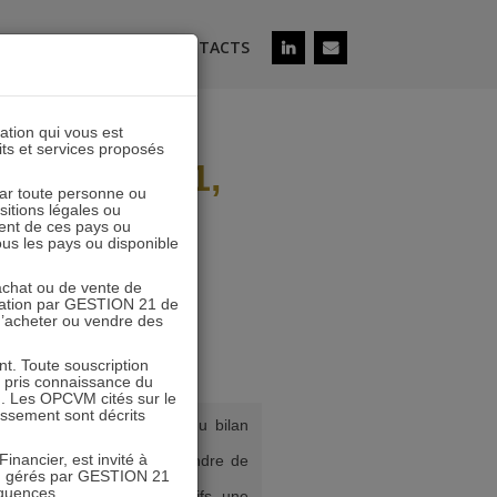
ÉS
SOUSCRIRE
CONTACTS
lation qui vous est
its et services proposés
 ACTIONS 21,
 par toute personne ou
ositions légales ou
ent de ces pays ou
tous les pays ou disponible
’achat ou de vente de
icitation par GESTION 21 de
 d’acheter ou vendre des
. Toute souscription
r pris connaissance du
n. Les OPCVM cités sur le
tissement sont décrits
t d’année sonne l’heure du bilan
nces annuelles.
inancier, est invité à
ge pas à la règle. Qu’attendre de
VM gérés par GESTION 21
équences.
on s’ils sont fortement positifs, une