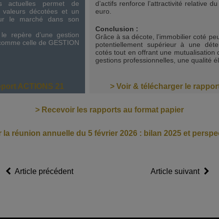
ons actuelles permet de
d’actifs renforce l’attractivité relative
s valeurs décotées et un
euro.
ur le marché dans son
Conclusion :
t le repère d’une gestion
Grâce à sa décote, l’immobilier coté peu
e comme celle de GESTION
potentiellement supérieur à une dét
cotés tout en offrant une mutualisation 
gestions professionnelles, une qualité él
apport ACTIONS 21
> Voir & télécharger le rapp
> Recevoir les rapports au format papier
 la réunion annuelle du 5 février 2026 : bilan 2025 et persp
Article précédent
Article suivant