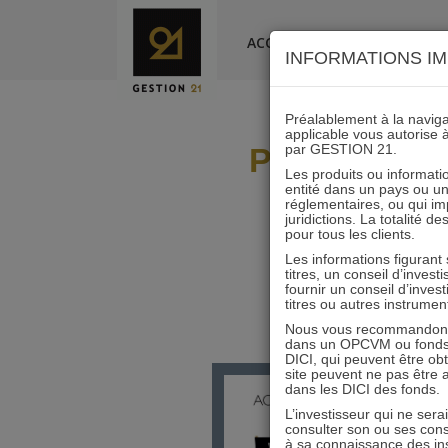
Skip
to
ACCUEIL
LA SOCIÉTÉ
INFORMATIONS IM
content
Préalablement à la navigat
applicable vous autorise 
Publication
par GESTION 21.
Les produits ou informatio
entité dans un pays ou une 
réglementaires, ou qui i
juridictions. La totalité 
pour tous les clients.
Les informations figurant
titres, un conseil d’inves
fournir un conseil d’inves
titres ou autres instrumen
Nous vous recommandons d
dans un OPCVM ou fonds d’
DICI, qui peuvent être ob
site peuvent ne pas être ap
Trois nom
dans les DICI des fonds.
11
L’investisseur qui ne sera
consulter son ou ses con
1) Le bila
à sa connaissance des ins