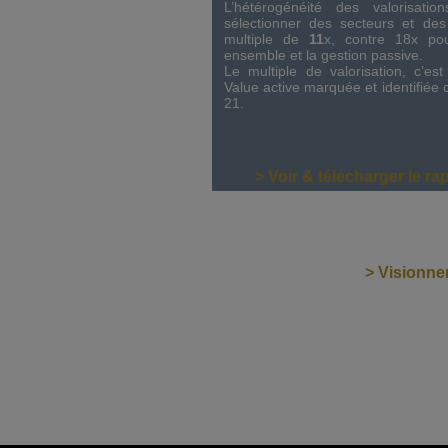
L’hétérogénéité des valorisati
sélectionner des secteurs et de
multiple de
11
x, contre 18x po
ensemble et la gestion passive.
Le multiple de valorisation, c’es
Value active marquée et identifié
21.
> Voir & télécharger le r
> Visionner