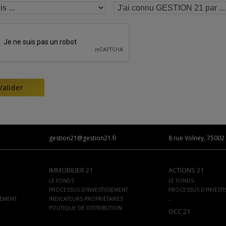
gestion21@gestion21.fr
8 rue Volney, 75002 
IMMOBILIER 21
ACTIONS 21
LE FONDS
LE FONDS
PROCESSUS D'INVESTISSEMENT
PROCESSUS D'INVEST
SEMENT
INDICATEURS PROPRIÉTAIRES
-
POLITIQUE DE DISTRIBUTION
OCC 21