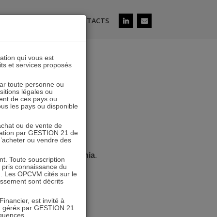
ÉS
SOUSCRIRE
CONTACTS
lation qui vous est
its et services proposés
x au salon
 par toute personne ou
ositions légales ou
ent de ces pays ou
tous les pays ou disponible
’achat ou de vente de
icitation par GESTION 21 de
 d’acheter ou vendre des
nd A11
du salon
Patrimonia
.
. Toute souscription
r pris connaissance du
n. Les OPCVM cités sur le
tissement sont décrits
inancier, est invité à
VM gérés par GESTION 21
équences.