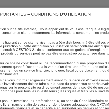
ACTIONS 21
IMMOBILIER 21
OCC 21
ACTUALIT
PORTANTES – CONDITIONS D’UTILISATION
ion sur ce site Internet, il vous appartient de vous assurer que la légis
à consulter ce site, et notamment les informations concernant les produ
 nos gérants et commerciau
ns figurant sur ce site ne visent pas à être distribués ni à être utilisés
juridiction où cette distribution ou utilisation serait contraire aux disp
Patrimonia (stand A11)
mposerait à GESTION 21 de se conformer aux obligations d’enregistrem
des produits ou services peut ne pas être enregistrée ou autorisée dans 
 sur ce site ne constituent ni une recommandation ni une proposition d
09.07.2026 - Partagez l'article sur
tissement quant à l’achat ou à la vente d’un titre, une offre ou une soll
tissement ou un service financier, juridique, fiscal ou de placement, ou
ts financiers.
ndez-vous les
30 septembre et 1er octobre à Lyon
sur le
sta
e vous informer soigneusement avant toute décision d’investissement
investissement doit se faire sur la base du prospectus et après avoi
tenus sur le présent site ou directement auprès de la société de gestio
propriés pour tous les investisseurs ; les risques et frais liés à l’inves
it pas un investisseur « professionnel », au sens du Code Monétaire et F
seillers financiers afin de s’assurer de la bonne adéquation des OPC
truments financiers et sa capacité à en supporter les risques et cons