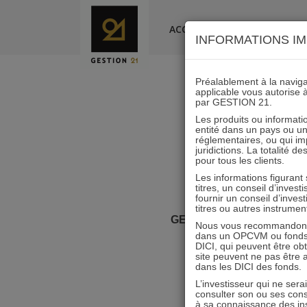
Skip
to
ACCUEIL
LA SOCIÉTÉ
INFORMATIONS IM
content
Préalablement à la navigat
applicable vous autorise 
Retrouvez
par GESTION 21.
Les produits ou informatio
entité dans un pays ou une 
réglementaires, ou qui i
juridictions. La totalité 
pour tous les clients.
Les informations figurant
titres, un conseil d’inves
fournir un conseil d’inves
titres ou autres instrumen
GESTION 21
vous donne re
Nous vous recommandons d
dans un OPCVM ou fonds d’
DICI, qui peuvent être ob
site peuvent ne pas être ap
dans les DICI des fonds.
L’investisseur qui ne sera
consulter son ou ses con
à sa connaissance des ins