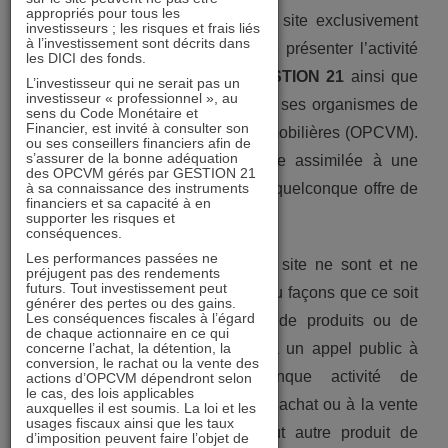
appropriés pour tous les
Le site
www.gestion21.fr
est un site exclusivement
investisseurs ; les risques et frais liés
à l’investissement sont décrits dans
d’information dont l’objectif est de présenter l’activité
les DICI des fonds.
de gestion de portefeuille de
GESTION 21
ainsi que
L’investisseur qui ne serait pas un
investisseur « professionnel », au
les principales caractéristiques de ses organismes de
sens du Code Monétaire et
Financier, est invité à consulter son
placements collectifs en valeurs mobilières (OPCVM).
ou ses conseillers financiers afin de
s’assurer de la bonne adéquation
Cette présentation ne saurait être assimilée à une
des OPCVM gérés par GESTION 21
à sa connaissance des instruments
activité de démarchage ou à une quelconque offre de
financiers et sa capacité à en
valeurs mobilières.
supporter les risques et
conséquences.
Les performances passées ne
Les informations publiées sur ce site ne sont et ne
préjugent pas des rendements
futurs. Tout investissement peut
sauraient de quelques manières ou façons que ce soit
générer des pertes ou des gains.
Les conséquences fiscales à l’égard
être constitutives, ni d’une offre de produits ou de
de chaque actionnaire en ce qui
concerne l’achat, la détention, la
services pouvant être assimilée à un appel public à
conversion, le rachat ou la vente des
l’épargne ou à une quelconque activité de
actions d’OPCVM dépendront selon
le cas, des lois applicables
démarchage ou de sollicitation à l’achat ou à la vente
auxquelles il est soumis. La loi et les
usages fiscaux ainsi que les taux
de valeurs mobilières ou de tout autre produit de
d’imposition peuvent faire l’objet de