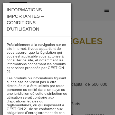
Skip
INFORMATIONS
to
IMPORTANTES –
content
CONDITIONS
D’UTILISATION
MENTIONS LÉGALES
Préalablement à la navigation sur ce
site Internet, il vous appartient de
vous assurer que la législation qui
vous est applicable vous autorise à
consulter ce site, et notamment les
informations concernant les produits
et services proposés par GESTION
INFORMATIONS LÉGALES
21.
Les produits ou informations figurant
sur ce site ne visent pas à être
Société par actions simplifiée au capital de 500 000
distribués ni à être utilisés par toute
personne ou entité dans un pays ou
euros
une juridiction où cette distribution ou
utilisation serait contraire aux
dispositions légales ou
Siège social : 8 rue Volney, 75002 Paris
réglementaires, ou qui imposerait à
GESTION 21 de se conformer aux
obligations d’enregistrement de ces