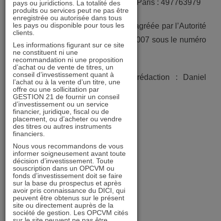
Numéro d’immatriculation RCS de Paris : 497763979
pays ou juridictions. La totalité des
produits ou services peut ne pas être
enregistrée ou autorisée dans tous
les pays ou disponible pour tous les
Société de gestion de portefeuille agréée par l’Autorité
clients.
des Marchés Financiers le 31/07/2007 sous le numéro
Les informations figurant sur ce site
ne constituent ni une
GP 07000020
recommandation ni une proposition
d’achat ou de vente de titres, un
conseil d’investissement quant à
Directeur de publication et de rédaction : Daniel
l’achat ou à la vente d’un titre, une
offre ou une sollicitation par
TONDU, Directeur Général
GESTION 21 de fournir un conseil
d’investissement ou un service
financier, juridique, fiscal ou de
Hébergement :
OVH
placement, ou d’acheter ou vendre
des titres ou autres instruments
financiers.
LEI : 969500O7GKEQ8HCOHU65
Nous vous recommandons de vous
informer soigneusement avant toute
décision d’investissement. Toute
Contact : gestion21@gestion21.fr
souscription dans un OPCVM ou
fonds d’investissement doit se faire
sur la base du prospectus et après
avoir pris connaissance du DICI, qui
peuvent être obtenus sur le présent
OBJECTIF DU SITE
site ou directement auprès de la
société de gestion. Les OPCVM cités
sur le site peuvent ne pas être