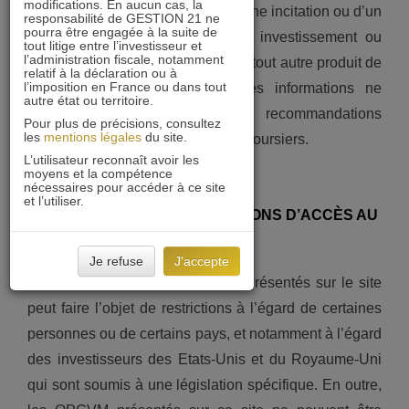
modifications. En aucun cas, la
gestion ou d’investissement, ni d’une incitation ou d’un
responsabilité de GESTION 21 ne
pourra être engagée à la suite de
conseil en vue d’un quelconque investissement ou
tout litige entre l’investisseur et
l’administration fiscale, notamment
arbitrage de valeurs mobilières ou tout autre produit de
relatif à la déclaration ou à
l’imposition en France ou dans tout
gestion ou d’investissement. Ces informations ne
autre état ou territoire.
constituent pas des recommandations
Pour plus de précisions, consultez
les
mentions légales
du site.
d’investissement ou des conseils boursiers.
L’utilisateur reconnaît avoir les
moyens et la compétence
nécessaires pour accéder à ce site
et l’utiliser.
MISE EN GARDE ET RESTRICTIONS D’ACCÈS AU
SITE
Je refuse
J'accepte
L’accès aux produits et services présentés sur le site
peut faire l’objet de restrictions à l’égard de certaines
personnes ou de certains pays, et notamment à l’égard
des investisseurs des Etats-Unis et du Royaume-Uni
qui sont soumis à une législation spécifique. En outre,