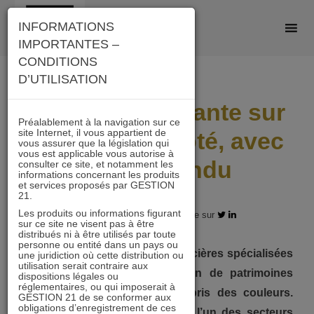
Skip
INFORMATIONS
to
IMPORTANTES –
content
CONDITIONS
D’UTILISATION
Décote persistante sur
Préalablement à la navigation sur ce
site Internet, il vous appartient de
l’immobilier coté, avec
vous assurer que la législation qui
vous est applicable vous autorise à
Daniel Tondu
consulter ce site, et notamment les
informations concernant les produits
et services proposés par GESTION
21.
Les produits ou informations figurant
31.05.2026 - Partagez l'article sur
sur ce site ne visent pas à être
distribués ni à être utilisés par toute
personne ou entité dans un pays ou
Les fonds investis dans les foncières spécialisées
une juridiction où cette distribution ou
utilisation serait contraire aux
dans la détention et la gestion de patrimoines
dispositions légales ou
réglementaires, ou qui imposerait à
immobiliers ont récemment repris des couleurs.
GESTION 21 de se conformer aux
obligations d’enregistrement de ces
Alors que l’immobilier coté est l’un des secteurs