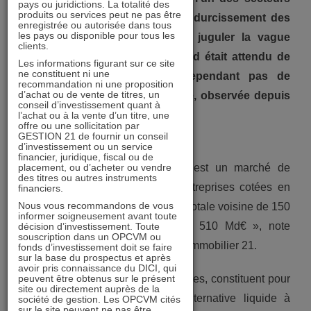
pays ou juridictions. La totalité des
produits ou services peut ne pas être
qui avaient le plus souffert du durcissement des
enregistrée ou autorisée dans tous
les pays ou disponible pour tous les
politiques monétaires visant à juguler la vague
clients.
d’inflation post-Covid, ce rebond était attendu de
Les informations figurant sur ce site
ne constituent ni une
longue date. Il ne permet cependant pas de
recommandation ni une proposition
d’achat ou de vente de titres, un
combler la décote, conséquente, observée depuis
conseil d’investissement quant à
plusieurs années.
l’achat ou à la vente d’un titre, une
offre ou une sollicitation par
Thierry Bisaga
GESTION 21 de fournir un conseil
d’investissement ou un service
financier, juridique, fiscal ou de
placement, ou d’acheter ou vendre
Le secteur de l’immobilier coté est un marché de
des titres ou autres instruments
niche. « Il compte environ 70 entreprises cotées en
financiers.
Nous vous recommandons de vous
zone euro pour une capitalisation totale voisine de 150
informer soigneusement avant toute
Md€ et un patrimoine global de 510 Md€ », note
décision d’investissement. Toute
souscription dans un OPCVM ou
Daniel Tondu
, le gérant du fonds Immobilier 21.
fonds d’investissement doit se faire
sur la base du prospectus et après
avoir pris connaissance du DICI, qui
peuvent être obtenus sur le présent
Ces entreprises, les foncières cotées, constituent pour
site ou directement auprès de la
les investisseurs une parfaite alternative liquide à
société de gestion. Les OPCVM cités
sur le site peuvent ne pas être