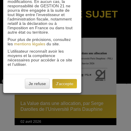
modifications. En aucun cas, la
responsabilité de GESTION 21 ne
pourra être engagée à la suite de
SUR LE MÊME SUJET
tout litige entre l’investisseur et
l’administration fiscale, notamment
relatif à la déclaration ou à
l’imposition en France ou dans tout
autre état ou territoire.
Pour plus de précisions, consultez
les
mentions légales
du site.
L’utilisateur reconnaît avoir les
moyens et la compétence
nécessaires pour accéder à ce site
et l’utiliser.
Je refuse
J'accepte
La Value dans une allocation, par Serge
Darolles de l’Université Paris Dauphine
02 avril 2026