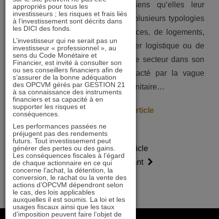
l’immobilier non coté en ce sens qu‘elles leur
appropriés pour tous les
investisseurs ; les risques et frais liés
permettent de se positionner sur plusieurs typologies
à l’investissement sont décrits dans
les DICI des fonds.
d’actifs, qu‘il s’agisse de commerces, de logements,
L’investisseur qui ne serait pas un
de bureaux ou encore d’immobilier logistique ou de
investisseur « professionnel », au
sens du Code Monétaire et
santé. Au début de la décennie, le secteur dans son
Financier, est invité à consulter son
ou ses conseillers financiers afin de
ensemble a été lourdement impacté par la vague
s’assurer de la bonne adéquation
des OPCVM gérés par GESTION 21
d’inflation consécutive à la crise sanitaire…
à sa connaissance des instruments
financiers et sa capacité à en
supporter les risques et
> Lire la suite de l’article
conséquences.
Les performances passées ne
préjugent pas des rendements
futurs. Tout investissement peut
générer des pertes ou des gains.
Article
Article
Les conséquences fiscales à l’égard
précédent
suivant
de chaque actionnaire en ce qui
concerne l’achat, la détention, la
conversion, le rachat ou la vente des
actions d’OPCVM dépendront selon
le cas, des lois applicables
auxquelles il est soumis. La loi et les
usages fiscaux ainsi que les taux
d’imposition peuvent faire l’objet de