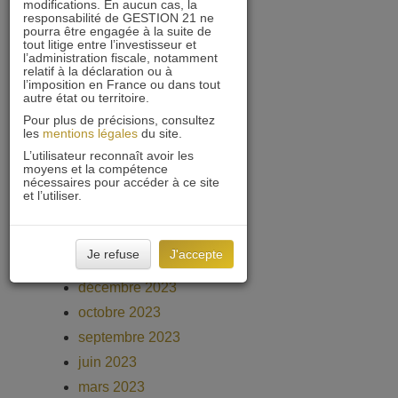
modifications. En aucun cas, la
février 2025
responsabilité de GESTION 21 ne
pourra être engagée à la suite de
janvier 2025
tout litige entre l’investisseur et
l’administration fiscale, notamment
décembre 2024
relatif à la déclaration ou à
l’imposition en France ou dans tout
novembre 2024
autre état ou territoire.
octobre 2024
Pour plus de précisions, consultez
les
mentions légales
du site.
septembre 2024
L’utilisateur reconnaît avoir les
août 2024
moyens et la compétence
nécessaires pour accéder à ce site
juin 2024
et l’utiliser.
avril 2024
mars 2024
Je refuse
J'accepte
février 2024
décembre 2023
octobre 2023
septembre 2023
juin 2023
mars 2023