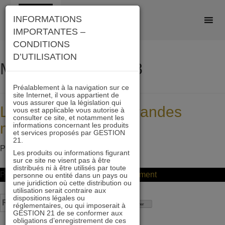
Skip
INFORMATIONS
to
IMPORTANTES –
content
CONDITIONS
D’UTILISATION
Mois :
octobre 2018
Préalablement à la navigation sur ce
site Internet, il vous appartient de
vous assurer que la législation qui
La croissance des grandes
vous est applicable vous autorise à
consulter ce site, et notamment les
marques ralentit
informations concernant les produits
et services proposés par GESTION
21.
Posted on
29 octobre 2018
by
ddeltour
Les produits ou informations figurant
sur ce site ne visent pas à être
distribués ni à être utilisés par toute
on
Posted in
Non classifié(e)
Leave a Comment
personne ou entité dans un pays ou
une juridiction où cette distribution ou
La
utilisation serait contraire aux
dispositions légales ou
Rechercher :
croissance
réglementaires, ou qui imposerait à
GESTION 21 de se conformer aux
des
obligations d’enregistrement de ces