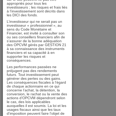
appropriés pour tous les
juillet 2026
investisseurs ; les risques et frais liés
à l’investissement sont décrits dans
juin 2026
les DICI des fonds.
mai 2026
L’investisseur qui ne serait pas un
investisseur « professionnel », au
avril 2026
sens du Code Monétaire et
mars 2026
Financier, est invité à consulter son
ou ses conseillers financiers afin de
février 2026
s’assurer de la bonne adéquation
des OPCVM gérés par GESTION 21
décembre 2025
à sa connaissance des instruments
financiers et sa capacité à en
novembre 2025
supporter les risques et
conséquences.
octobre 2025
Les performances passées ne
septembre 2025
préjugent pas des rendements
futurs. Tout investissement peut
août 2025
générer des pertes ou des gains.
Les conséquences fiscales à l’égard
juillet 2025
de chaque actionnaire en ce qui
concerne l’achat, la détention, la
juin 2025
conversion, le rachat ou la vente des
actions d’OPCVM dépendront selon
mai 2025
le cas, des lois applicables
avril 2025
auxquelles il est soumis. La loi et les
usages fiscaux ainsi que les taux
mars 2025
d’imposition peuvent faire l’objet de