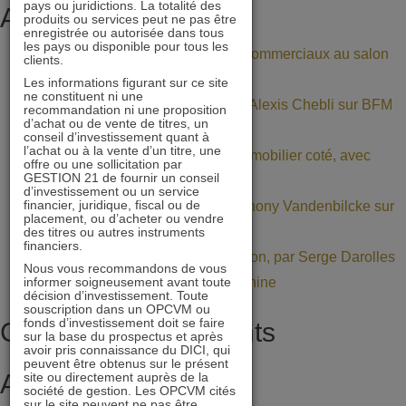
pays ou juridictions. La totalité des
grandes
Articles récents
produits ou services peut ne pas être
enregistrée ou autorisée dans tous
marques
les pays ou disponible pour tous les
Retrouvez nos gérants et commerciaux au salon
clients.
ralentit
Patrimonia (stand A11)
Les informations figurant sur ce site
ne constituent ni une
BNP Paribas : interview d’Alexis Chebli sur BFM
recommandation ni une proposition
d’achat ou de vente de titres, un
Bourse
conseil d’investissement quant à
l’achat ou à la vente d’un titre, une
Décote persistante sur l’immobilier coté, avec
offre ou une sollicitation par
GESTION 21 de fournir un conseil
Daniel Tondu
d’investissement ou un service
financier, juridique, fiscal ou de
Mercialys : interview d’Anthony Vandenbilcke sur
placement, ou d’acheter ou vendre
BFM Bourse
des titres ou autres instruments
financiers.
La Value dans une allocation, par Serge Darolles
Nous vous recommandons de vous
informer soigneusement avant toute
de l’Université Paris Dauphine
décision d’investissement. Toute
souscription dans un OPCVM ou
fonds d’investissement doit se faire
Commentaires récents
sur la base du prospectus et après
avoir pris connaissance du DICI, qui
peuvent être obtenus sur le présent
Archives
site ou directement auprès de la
société de gestion. Les OPCVM cités
sur le site peuvent ne pas être