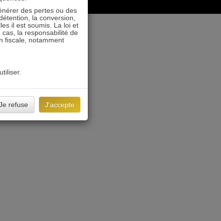
énérer des pertes ou des
détention, la conversion,
s il est soumis. La loi et
 cas, la responsabilité de
on fiscale, notamment
tiliser.
Je refuse
J'accepte