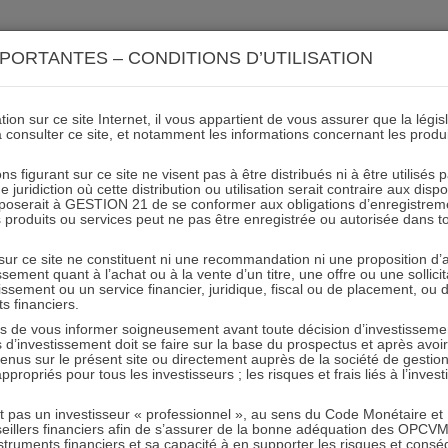
ACTIONS 21
IMMOBILIER 21
OCC 21
ACTUALIT
PORTANTES – CONDITIONS D’UTILISATION
ion sur ce site Internet, il vous appartient de vous assurer que la légis
à consulter ce site, et notamment les informations concernant les produ
ns figurant sur ce site ne visent pas à être distribués ni à être utilisés
juridiction où cette distribution ou utilisation serait contraire aux disp
mposerait à GESTION 21 de se conformer aux obligations d’enregistrem
 2018 des gérants fondateurs
des produits ou services peut ne pas être enregistrée ou autorisée dans 
 sur ce site ne constituent ni une recommandation ni une proposition d
tissement quant à l’achat ou à la vente d’un titre, une offre ou une soll
tissement ou un service financier, juridique, fiscal ou de placement, ou
ts financiers.
e vous informer soigneusement avant toute décision d’investissement
investissement doit se faire sur la base du prospectus et après avoi
tenus sur le présent site ou directement auprès de la société de gestio
 d’imposition
propriés pour tous les investisseurs ; les risques et frais liés à l’inves
it pas un investisseur « professionnel », au sens du Code Monétaire et F
seillers financiers afin de s’assurer de la bonne adéquation des OPC
truments financiers et sa capacité à en supporter les risques et cons