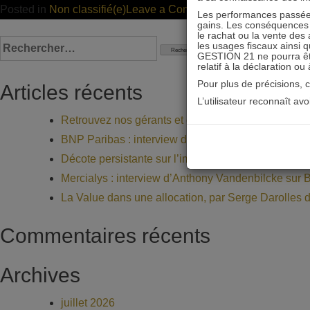
de
on
Posted in
Non classifié(e)
Leave a Comment
Les performances passées
France »
gains. Les conséquences f
IFI
le rachat ou la vente des 
2018
Rechercher :
les usages fiscaux ainsi q
:
GESTION 21 ne pourra être 
des
relatif à la déclaration ou
les
gérants
Pour plus de précisions, 
SIIC
Articles récents
fondateurs
L’utilisateur reconnaît av
sortent
Retrouvez nos gérants et commerciaux au salon Pa
de
BNP Paribas : interview d’Alexis Chebli sur BFM 
l’assiette
Décote persistante sur l’immobilier coté, avec Dan
d’imposition
Mercialys : interview d’Anthony Vandenbilcke sur
La Value dans une allocation, par Serge Darolles 
Commentaires récents
Archives
juillet 2026