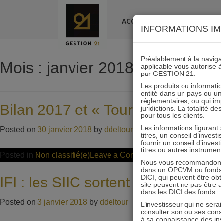
Skip
to
ACCUEIL
LA SOCIÉTÉ
INFORMATIONS IM
content
Préalablement à la navigat
Mois :
janvier 2018
applicable vous autorise 
par GESTION 21.
Les produits ou informatio
entité dans un pays ou une 
réglementaires, ou qui i
Bilan 2017 et « Tour de France »
juridictions. La totalité 
pour tous les clients.
Les informations figurant
Posted on
30 janvier 2018
by
ddeltour
titres, un conseil d’inves
fournir un conseil d’inves
titres ou autres instrumen
on
Posted in
Non classifié(e)
Leave a Comment
Nous vous recommandons d
Bilan
dans un OPCVM ou fonds d’
DICI, qui peuvent être ob
IFI : les SIIC sortent de l’assiette
2017
site peuvent ne pas être ap
dans les DICI des fonds.
et
Posted on
3 janvier 2018
by
ddeltour
L’investisseur qui ne sera
« Tour
consulter son ou ses con
à sa connaissance des ins