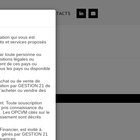
ÉS
SOUSCRIRE
CONTACTS
lation qui vous est
its et services proposés
 par toute personne ou
ositions légales ou
ent de ces pays ou
tous les pays ou disponible
’achat ou de vente de
icitation par GESTION 21 de
 d’acheter ou vendre des
. Toute souscription
r pris connaissance du
n. Les OPCVM cités sur le
tissement sont décrits
inancier, est invité à
VM gérés par GESTION 21
équences.