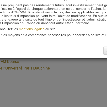
 ne préjugent pas des rendements futurs. Tout investissement peut g
iscales à l’égard de chaque actionnaire en ce qui concerne l’achat, la 
actions d’OPCVM dépendront selon le cas, des lois applicables auxquelle
ue les taux d’imposition peuvent faire l’objet de modifications. En aucun
engagée à la suite de tout litige entre l’investisseur et l’administrati
 à l’imposition en France ou dans tout autre état ou territoire.
consultez les
mentions légales
du site.
oir les moyens et la compétence nécessaires pour accéder à ce site et l’u
trimonia (stand A11)
Bourse
iel Tondu
 BFM Bourse
de l’Université Paris Dauphine