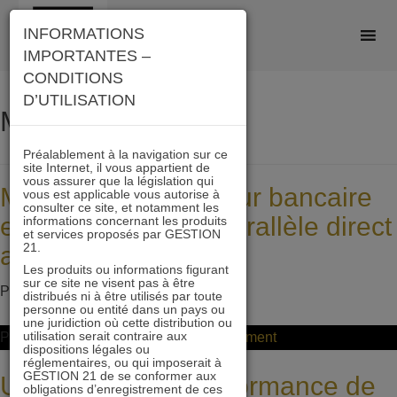
Skip
INFORMATIONS
to
IMPORTANTES –
content
CONDITIONS
D’UTILISATION
Mois :
février 2016
Préalablement à la navigation sur ce
site Internet, il vous appartient de
vous assurer que la législation qui
Mise à mal du secteur bancaire
vous est applicable vous autorise à
consulter ce site, et notamment les
européen, pas de parallèle direct
informations concernant les produits
et services proposés par GESTION
21.
avec 2008
Les produits ou informations figurant
sur ce site ne visent pas à être
Posted on
23 février 2016
by
ddeltour
distribués ni à être utilisés par toute
personne ou entité dans un pays ou
une juridiction où cette distribution ou
utilisation serait contraire aux
on
Posted in
Non classifié(e)
Leave a Comment
dispositions légales ou
Mise
réglementaires, ou qui imposerait à
GESTION 21 de se conformer aux
Un potentiel de performance de
à
obligations d’enregistrement de ces