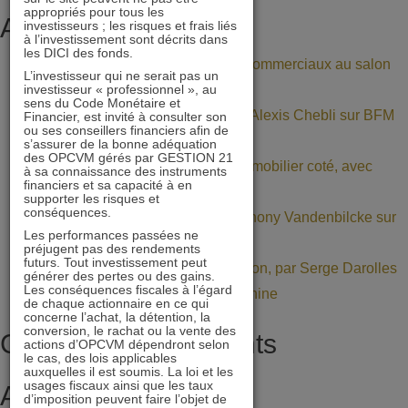
2016
appropriés pour tous les
un
Articles récents
investisseurs ; les risques et frais liés
à l’investissement sont décrits dans
couple
les DICI des fonds.
Retrouvez nos gérants et commerciaux au salon
rendement-
L’investisseur qui ne serait pas un
investisseur « professionnel », au
Patrimonia (stand A11)
risque
sens du Code Monétaire et
BNP Paribas : interview d’Alexis Chebli sur BFM
Financier, est invité à consulter son
attractif
ou ses conseillers financiers afin de
Bourse
s’assurer de la bonne adéquation
pour
des OPCVM gérés par GESTION 21
Décote persistante sur l’immobilier coté, avec
à sa connaissance des instruments
2016
financiers et sa capacité à en
Daniel Tondu
!
supporter les risques et
conséquences.
Mercialys : interview d’Anthony Vandenbilcke sur
Les performances passées ne
BFM Bourse
préjugent pas des rendements
futurs. Tout investissement peut
La Value dans une allocation, par Serge Darolles
générer des pertes ou des gains.
Les conséquences fiscales à l’égard
de l’Université Paris Dauphine
de chaque actionnaire en ce qui
concerne l’achat, la détention, la
conversion, le rachat ou la vente des
Commentaires récents
actions d’OPCVM dépendront selon
le cas, des lois applicables
auxquelles il est soumis. La loi et les
usages fiscaux ainsi que les taux
Archives
d’imposition peuvent faire l’objet de