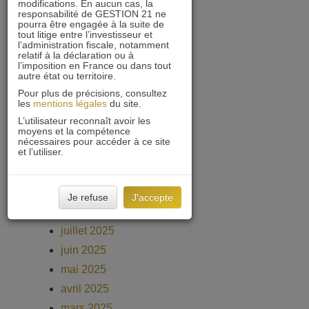
modifications. En aucun cas, la
responsabilité de GESTION 21 ne
juillet 2026
pourra être engagée à la suite de
tout litige entre l’investisseur et
juin 2026
l’administration fiscale, notamment
relatif à la déclaration ou à
mai 2026
l’imposition en France ou dans tout
autre état ou territoire.
avril 2026
Pour plus de précisions, consultez
mars 2026
les
mentions légales
du site.
février 2026
L’utilisateur reconnaît avoir les
moyens et la compétence
décembre 2025
nécessaires pour accéder à ce site
et l’utiliser.
novembre 2025
octobre 2025
septembre 2025
Je refuse
J'accepte
août 2025
juillet 2025
juin 2025
mai 2025
avril 2025
mars 2025