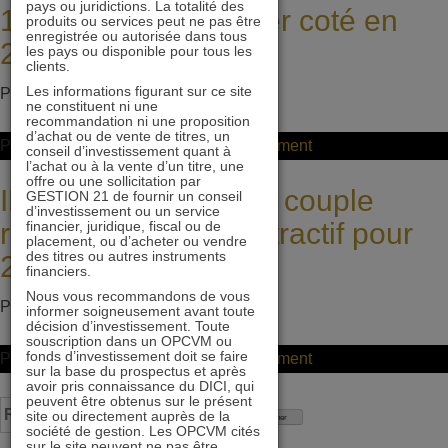
pays ou juridictions. La totalité des
10% pour l’immobilier coté en
mal
produits ou services peut ne pas être
enregistrée ou autorisée dans tous
du
2016
les pays ou disponible pour tous les
clients.
secteur
Les informations figurant sur ce site
Posted on
10 février 2016
by
ddeltour
bancaire
ne constituent ni une
recommandation ni une proposition
européen,
d’achat ou de vente de titres, un
on
Posted in
Non classifié(e)
Leave a Comment
conseil d’investissement quant à
pas
l’achat ou à la vente d’un titre, une
Un
offre ou une sollicitation par
de
IMMOBILIER 21 : un couple
GESTION 21 de fournir un conseil
potentiel
d’investissement ou un service
parallèle
rendement-risque attractif pour
financier, juridique, fiscal ou de
de
direct
placement, ou d’acheter ou vendre
des titres ou autres instruments
performance
2016 !
avec
financiers.
de
2008
Nous vous recommandons de vous
Posted on
9 février 2016
by
ddeltour
informer soigneusement avant toute
10%
décision d’investissement. Toute
pour
souscription dans un OPCVM ou
fonds d’investissement doit se faire
on
Posted in
Non classifié(e)
Leave a Comment
l’immobilier
sur la base du prospectus et après
IMMOBILIER
avoir pris connaissance du DICI, qui
coté
peuvent être obtenus sur le présent
Rechercher :
21
site ou directement auprès de la
en
société de gestion. Les OPCVM cités
:
sur le site peuvent ne pas être