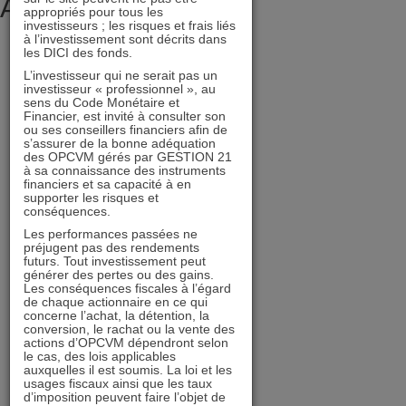
Archives
appropriés pour tous les
investisseurs ; les risques et frais liés
à l’investissement sont décrits dans
juillet 2026
les DICI des fonds.
juin 2026
L’investisseur qui ne serait pas un
investisseur « professionnel », au
mai 2026
sens du Code Monétaire et
Financier, est invité à consulter son
avril 2026
ou ses conseillers financiers afin de
s’assurer de la bonne adéquation
mars 2026
des OPCVM gérés par GESTION 21
à sa connaissance des instruments
février 2026
financiers et sa capacité à en
décembre 2025
supporter les risques et
conséquences.
novembre 2025
Les performances passées ne
octobre 2025
préjugent pas des rendements
futurs. Tout investissement peut
septembre 2025
générer des pertes ou des gains.
Les conséquences fiscales à l’égard
août 2025
de chaque actionnaire en ce qui
concerne l’achat, la détention, la
juillet 2025
conversion, le rachat ou la vente des
actions d’OPCVM dépendront selon
juin 2025
le cas, des lois applicables
auxquelles il est soumis. La loi et les
mai 2025
usages fiscaux ainsi que les taux
d’imposition peuvent faire l’objet de
avril 2025