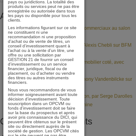
pays ou juridictions. La totalité des
GENERALI
produits ou services peut ne pas être
enregistrée ou autorisée dans tous
d’avoir
Articles récents
les pays ou disponible pour tous les
clients.
référencé
Les informations figurant sur ce site
Retrouvez nos gérants et commerciaux au salon
notre
ne constituent ni une
Patrimonia (stand A11)
recommandation ni une proposition
FCP
d’achat ou de vente de titres, un
BNP Paribas : interview d’Alexis Chebli sur BFM
conseil d’investissement quant à
IMMOBILIER
l’achat ou à la vente d’un titre, une
Bourse
offre ou une sollicitation par
21
GESTION 21 de fournir un conseil
Décote persistante sur l’immobilier coté, avec
d’investissement ou un service
financier, juridique, fiscal ou de
Daniel Tondu
placement, ou d’acheter ou vendre
des titres ou autres instruments
Mercialys : interview d’Anthony Vandenbilcke sur
financiers.
BFM Bourse
Nous vous recommandons de vous
informer soigneusement avant toute
La Value dans une allocation, par Serge Darolles
décision d’investissement. Toute
souscription dans un OPCVM ou
de l’Université Paris Dauphine
fonds d’investissement doit se faire
sur la base du prospectus et après
avoir pris connaissance du DICI, qui
Commentaires récents
peuvent être obtenus sur le présent
site ou directement auprès de la
société de gestion. Les OPCVM cités
sur le site peuvent ne pas être