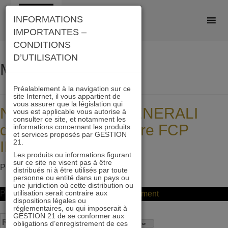
Skip
INFORMATIONS
to
IMPORTANTES –
content
CONDITIONS
D’UTILISATION
Mois :
juillet 2018
Préalablement à la navigation sur ce
site Internet, il vous appartient de
vous assurer que la législation qui
Nous remercions GENERALI
vous est applicable vous autorise à
consulter ce site, et notamment les
d’avoir référencé notre FCP
informations concernant les produits
et services proposés par GESTION
21.
IMMOBILIER 21
Les produits ou informations figurant
sur ce site ne visent pas à être
Posted on
2 juillet 2018
by
ddeltour
distribués ni à être utilisés par toute
personne ou entité dans un pays ou
une juridiction où cette distribution ou
utilisation serait contraire aux
on
Posted in
Non classifié(e)
Leave a Comment
dispositions légales ou
Nous
réglementaires, ou qui imposerait à
GESTION 21 de se conformer aux
Rechercher :
remercions
obligations d’enregistrement de ces