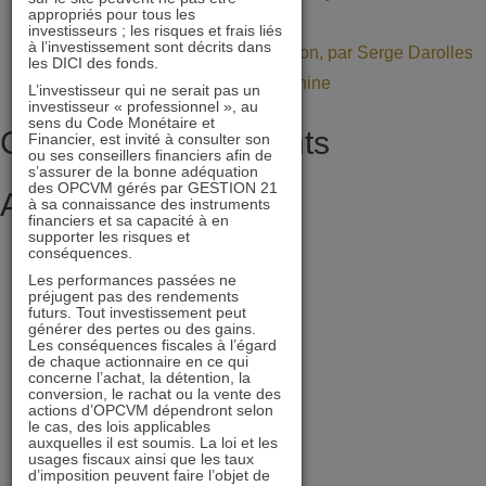
appropriés pour tous les
BFM Bourse
investisseurs ; les risques et frais liés
à l’investissement sont décrits dans
La Value dans une allocation, par Serge Darolles
les DICI des fonds.
de l’Université Paris Dauphine
L’investisseur qui ne serait pas un
investisseur « professionnel », au
sens du Code Monétaire et
Commentaires récents
Financier, est invité à consulter son
ou ses conseillers financiers afin de
s’assurer de la bonne adéquation
des OPCVM gérés par GESTION 21
Archives
à sa connaissance des instruments
financiers et sa capacité à en
supporter les risques et
juillet 2026
conséquences.
juin 2026
Les performances passées ne
préjugent pas des rendements
mai 2026
futurs. Tout investissement peut
générer des pertes ou des gains.
avril 2026
Les conséquences fiscales à l’égard
de chaque actionnaire en ce qui
mars 2026
concerne l’achat, la détention, la
conversion, le rachat ou la vente des
février 2026
actions d’OPCVM dépendront selon
le cas, des lois applicables
décembre 2025
auxquelles il est soumis. La loi et les
usages fiscaux ainsi que les taux
novembre 2025
d’imposition peuvent faire l’objet de