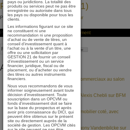
pays ou juridictions. La totalité des
Patrimonia (stand A11)
à
produits ou services peut ne pas être
enregistrée ou autorisée dans tous
nouveau
les pays ou disponible pour tous les
Posted on
8 septembre 2021
by
ddeltour
clients.
sélectionné
Les informations figurant sur ce site
par
ne constituent ni une
on
Posted in
Non classifié(e)
Leave a Comment
recommandation ni une proposition
le
d’achat ou de vente de titres, un
Retrouvez
conseil d’investissement quant à
Grand
Rechercher :
l’achat ou à la vente d’un titre, une
GESTION
offre ou une sollicitation par
Prix
21
GESTION 21 de fournir un conseil
d’investissement ou un service
de
au
Articles récents
financier, juridique, fiscal ou de
la
placement, ou d’acheter ou vendre
salon
des titres ou autres instruments
Finance
financiers.
Retrouvez nos gérants et commerciaux au salon
Patrimonia
Nous vous recommandons de vous
Patrimonia (stand A11)
(stand
informer soigneusement avant toute
décision d’investissement. Toute
BNP Paribas : interview d’Alexis Chebli sur BFM
A11)
souscription dans un OPCVM ou
fonds d’investissement doit se faire
Bourse
sur la base du prospectus et après
Décote persistante sur l’immobilier coté, avec
avoir pris connaissance du DICI, qui
peuvent être obtenus sur le présent
Daniel Tondu
site ou directement auprès de la
société de gestion. Les OPCVM cités
Mercialys : interview d’Anthony Vandenbilcke sur
sur le site peuvent ne pas être