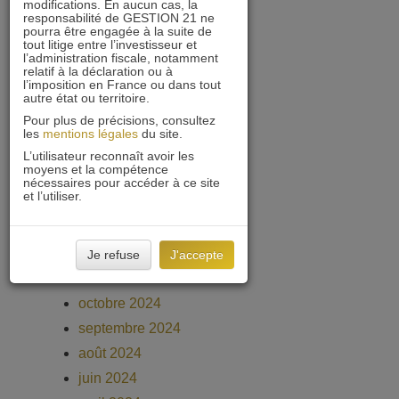
octobre 2025
modifications. En aucun cas, la
responsabilité de GESTION 21 ne
septembre 2025
pourra être engagée à la suite de
tout litige entre l’investisseur et
août 2025
l’administration fiscale, notamment
relatif à la déclaration ou à
juillet 2025
l’imposition en France ou dans tout
autre état ou territoire.
juin 2025
Pour plus de précisions, consultez
mai 2025
les
mentions légales
du site.
avril 2025
L’utilisateur reconnaît avoir les
moyens et la compétence
mars 2025
nécessaires pour accéder à ce site
et l’utiliser.
février 2025
janvier 2025
décembre 2024
Je refuse
J'accepte
novembre 2024
octobre 2024
septembre 2024
août 2024
juin 2024