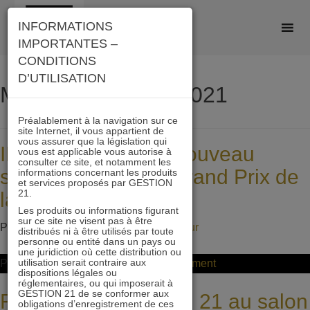
Skip
INFORMATIONS
to
IMPORTANTES –
content
CONDITIONS
D’UTILISATION
Mois :
septembre 2021
Préalablement à la navigation sur ce
site Internet, il vous appartient de
vous assurer que la législation qui
IMMOBILIER 21 à nouveau
vous est applicable vous autorise à
consulter ce site, et notamment les
sélectionné par le Grand Prix de
informations concernant les produits
et services proposés par GESTION
21.
la Finance
Les produits ou informations figurant
sur ce site ne visent pas à être
Posted on
9 septembre 2021
by
ddeltour
distribués ni à être utilisés par toute
personne ou entité dans un pays ou
une juridiction où cette distribution ou
utilisation serait contraire aux
on
Posted in
Non classifié(e)
Leave a Comment
dispositions légales ou
IMMOBILIER
réglementaires, ou qui imposerait à
GESTION 21 de se conformer aux
Retrouvez GESTION 21 au salon
21
obligations d’enregistrement de ces