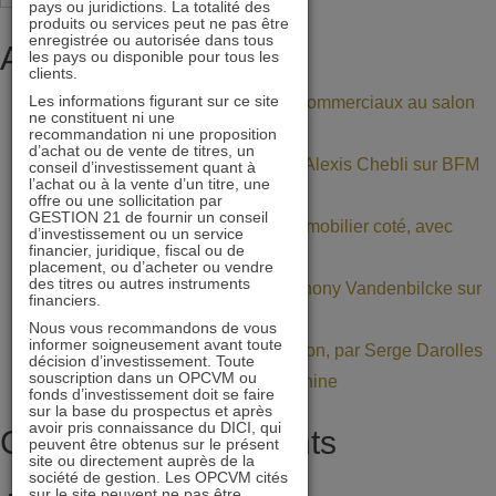
pays ou juridictions. La totalité des
dans
produits ou services peut ne pas être
enregistrée ou autorisée dans tous
une
Articles récents
les pays ou disponible pour tous les
clients.
allocation,
Les informations figurant sur ce site
Retrouvez nos gérants et commerciaux au salon
par
ne constituent ni une
Patrimonia (stand A11)
recommandation ni une proposition
Serge
d’achat ou de vente de titres, un
BNP Paribas : interview d’Alexis Chebli sur BFM
conseil d’investissement quant à
Darolles
l’achat ou à la vente d’un titre, une
Bourse
offre ou une sollicitation par
de
GESTION 21 de fournir un conseil
Décote persistante sur l’immobilier coté, avec
d’investissement ou un service
l’Université
financier, juridique, fiscal ou de
Daniel Tondu
Paris
placement, ou d’acheter ou vendre
des titres ou autres instruments
Mercialys : interview d’Anthony Vandenbilcke sur
Dauphine
financiers.
BFM Bourse
Nous vous recommandons de vous
informer soigneusement avant toute
La Value dans une allocation, par Serge Darolles
décision d’investissement. Toute
souscription dans un OPCVM ou
de l’Université Paris Dauphine
fonds d’investissement doit se faire
sur la base du prospectus et après
avoir pris connaissance du DICI, qui
Commentaires récents
peuvent être obtenus sur le présent
site ou directement auprès de la
société de gestion. Les OPCVM cités
sur le site peuvent ne pas être