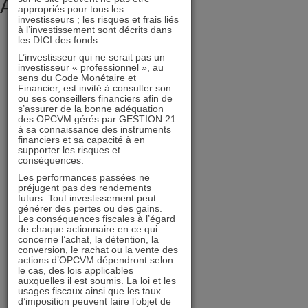
Archives
appropriés pour tous les
investisseurs ; les risques et frais liés
à l’investissement sont décrits dans
juillet 2026
les DICI des fonds.
juin 2026
L’investisseur qui ne serait pas un
investisseur « professionnel », au
mai 2026
sens du Code Monétaire et
Financier, est invité à consulter son
avril 2026
ou ses conseillers financiers afin de
s’assurer de la bonne adéquation
mars 2026
des OPCVM gérés par GESTION 21
à sa connaissance des instruments
février 2026
financiers et sa capacité à en
décembre 2025
supporter les risques et
conséquences.
novembre 2025
Les performances passées ne
octobre 2025
préjugent pas des rendements
futurs. Tout investissement peut
septembre 2025
générer des pertes ou des gains.
Les conséquences fiscales à l’égard
août 2025
de chaque actionnaire en ce qui
concerne l’achat, la détention, la
juillet 2025
conversion, le rachat ou la vente des
actions d’OPCVM dépendront selon
juin 2025
le cas, des lois applicables
auxquelles il est soumis. La loi et les
mai 2025
usages fiscaux ainsi que les taux
d’imposition peuvent faire l’objet de
avril 2025