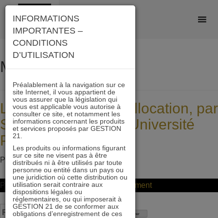
Skip
INFORMATIONS
to
IMPORTANTES –
content
CONDITIONS
D’UTILISATION
Mois :
avril 2026
Préalablement à la navigation sur ce
site Internet, il vous appartient de
vous assurer que la législation qui
La Value dans une allocation, par
vous est applicable vous autorise à
consulter ce site, et notamment les
Serge Darolles de l’Université
informations concernant les produits
et services proposés par GESTION
21.
Paris Dauphine
Les produits ou informations figurant
sur ce site ne visent pas à être
Posted on
2 avril 2026
by
ddeltour
distribués ni à être utilisés par toute
personne ou entité dans un pays ou
une juridiction où cette distribution ou
utilisation serait contraire aux
on
Posted in
Non classifié(e)
Leave a Comment
dispositions légales ou
La
réglementaires, ou qui imposerait à
GESTION 21 de se conformer aux
Rechercher :
Value
obligations d’enregistrement de ces