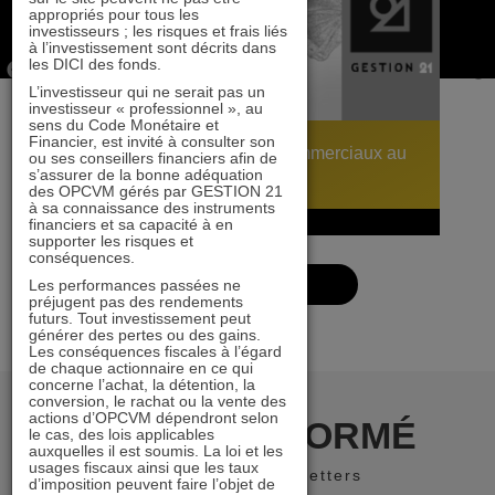
appropriés pour tous les
investisseurs ; les risques et frais liés
à l’investissement sont décrits dans
les DICI des fonds.
L’investisseur qui ne serait pas un
investisseur « professionnel », au
sens du Code Monétaire et
Financier, est invité à consulter son
Retrouvez nos gérants et commerciaux au
ou ses conseillers financiers afin de
s’assurer de la bonne adéquation
salon Patrimonia (stand A11)
des OPCVM gérés par GESTION 21
à sa connaissance des instruments
09 juillet 2026
financiers et sa capacité à en
supporter les risques et
conséquences.
Les performances passées ne
VOIR PLUS
préjugent pas des rendements
futurs. Tout investissement peut
générer des pertes ou des gains.
Les conséquences fiscales à l’égard
de chaque actionnaire en ce qui
concerne l’achat, la détention, la
conversion, le rachat ou la vente des
actions d’OPCVM dépendront selon
RESTER INFORMÉ
le cas, des lois applicables
auxquelles il est soumis. La loi et les
usages fiscaux ainsi que les taux
Recevoir nos newsletters
d’imposition peuvent faire l’objet de