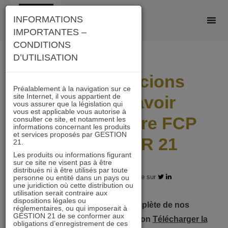
Skip
INFORMATIONS
to
IMPORTANTES –
content
CONDITIONS
D’UTILISATION
Nous remercions
Préalablement à la navigation sur ce
site Internet, il vous appartient de
AGEAS d’avoir
vous assurer que la législation qui
vous est applicable vous autorise à
référencé notre FCP
consulter ce site, et notamment les
informations concernant les produits
et services proposés par GESTION
IMMOBILIER 21
21.
Les produits ou informations figurant
sur ce site ne visent pas à être
distribués ni à être utilisés par toute
31.05.2018 - Partagez l'article sur
personne ou entité dans un pays ou
une juridiction où cette distribution ou
utilisation serait contraire aux
dispositions légales ou
Pour connaître la liste complète de nos
réglementaires, ou qui imposerait à
GESTION 21 de se conformer aux
plateformes, cliquer sur le bouton
Télécharger la
obligations d’enregistrement de ces