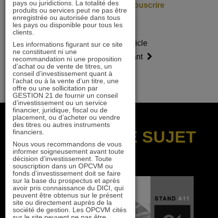
pays ou juridictions. La totalité des
liste
de notre onglet
Souscrire
produits ou services peut ne pas être
enregistrée ou autorisée dans tous
les pays ou disponible pour tous les
clients.
Article
Article
Les informations figurant sur ce site
ne constituent ni une
précédent
suivant
recommandation ni une proposition
d’achat ou de vente de titres, un
conseil d’investissement quant à
l’achat ou à la vente d’un titre, une
offre ou une sollicitation par
GESTION 21 de fournir un conseil
d’investissement ou un service
financier, juridique, fiscal ou de
placement, ou d’acheter ou vendre
des titres ou autres instruments
SUR LE MÊME SUJET
financiers.
Nous vous recommandons de vous
informer soigneusement avant toute
décision d’investissement. Toute
souscription dans un OPCVM ou
fonds d’investissement doit se faire
sur la base du prospectus et après
avoir pris connaissance du DICI, qui
peuvent être obtenus sur le présent
site ou directement auprès de la
société de gestion. Les OPCVM cités
sur le site peuvent ne pas être