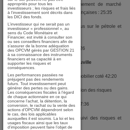
appropriés pour tous les
5) Le marché actions, l’environnement de marché
investisseurs ; les risques et frais liés
actuel, l’influence des politiques françaises : 25:35
à l’investissement sont décrits dans
les DICI des fonds.
L’investisseur qui ne serait pas un
6) Un portefeuille thématique, focus sur le pétrole et
investisseur « professionnel », au
sens du Code Monétaire et
GTT : 27:35
Financier, est invité à consulter son
ou ses conseillers financiers afin de
s’assurer de la bonne adéquation
7) Le portefeuille du président : 36:26
des OPCVM gérés par GESTION 21
à sa connaissance des instruments
financiers et sa capacité à en
IMMOBILIER 21 avec Laurent Gauville
supporter les risques et
conséquences.
Les performances passées ne
1) Présentation du secteur de l’immobilier coté 42:20
préjugent pas des rendements
futurs. Tout investissement peut
générer des pertes ou des gains.
2) Typologie de biens et mutualisation des risques
Les conséquences fiscales à l’égard
de chaque actionnaire en ce qui
concerne l’achat, la détention, la
3) Les atouts de l’immobilier coté 47:36
conversion, le rachat ou la vente des
actions d’OPCVM dépendront selon
le cas, des lois applicables
4) Les atouts d’IMOBILIER 21, suivi des risques et
auxquelles il est soumis. La loi et les
usages fiscaux ainsi que les taux
indicateurs propriétaires 48:00
d’imposition peuvent faire l’objet de