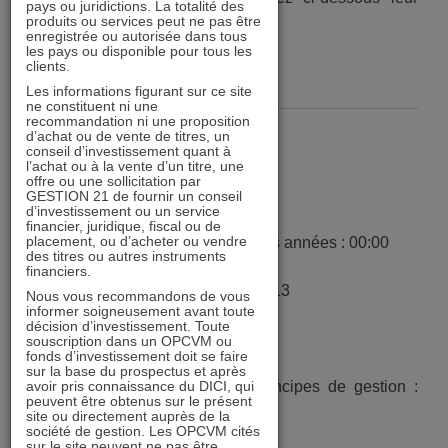
pays ou juridictions. La totalité des
produits ou services peut ne pas être
intervention à Bordeaux :
enregistrée ou autorisée dans tous
les pays ou disponible pour tous les
clients.
https://youtu.be/Zi2g_ck0CQ8
Les informations figurant sur ce site
ne constituent ni une
recommandation ni une proposition
d’achat ou de vente de titres, un
Sommaire :
conseil d’investissement quant à
l’achat ou à la vente d’un titre, une
offre ou une sollicitation par
ACTIONS 21 avec Daniel Tondu
GESTION 21 de fournir un conseil
d’investissement ou un service
financier, juridique, fiscal ou de
placement, ou d’acheter ou vendre
1) Conviction sur les 10 prochaines années : 00:00
des titres ou autres instruments
financiers.
2) Comment travaillons-nous ? : 6:13
Nous vous recommandons de vous
informer soigneusement avant toute
décision d’investissement. Toute
3) Les travaux d’analyse : 13:04
souscription dans un OPCVM ou
fonds d’investissement doit se faire
sur la base du prospectus et après
avoir pris connaissance du DICI, qui
4) L’analyse financière & les principes de gestion :
peuvent être obtenus sur le présent
17:00
site ou directement auprès de la
société de gestion. Les OPCVM cités
sur le site peuvent ne pas être