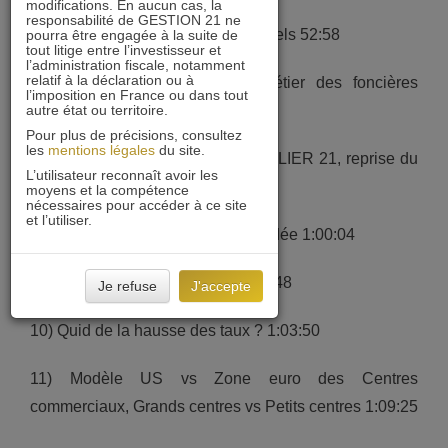
modifications. En aucun cas, la
responsabilité de GESTION 21 ne
5) Risques économiques et sectoriels 52:58
pourra être engagée à la suite de
tout litige entre l’investisseur et
l’administration fiscale, notamment
relatif à la déclaration ou à
6) Performances du secteur, métier des foncières
l’imposition en France ou dans tout
autre état ou territoire.
54:16
Pour plus de précisions, consultez
les
mentions légales
du site.
7) Performance 10-20 ans d’IMOBILIER 21, reprise du
L’utilisateur reconnaît avoir les
cycle locatif 56:20
moyens et la compétence
nécessaires pour accéder à ce site
et l’utiliser.
8) Durée de placement recommandée 1:00:04
9) Des questions d’actualités 1:01:48
Je refuse
J'accepte
10) Quid de la hausse des taux ? 1:03:50
11) Modèle US vs Zone euro des Centres
commerciaux, Grands centres vs Petits centres 1:09:25