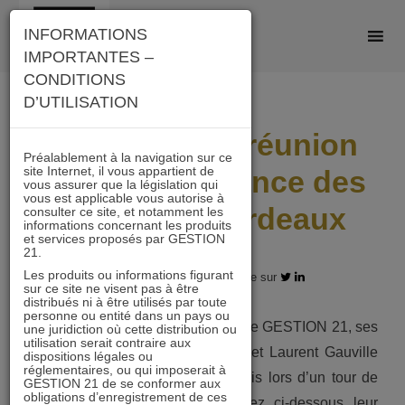
Skip
INFORMATIONS
to
IMPORTANTES –
content
CONDITIONS
D’UTILISATION
Retour sur la réunion
Préalablement à la navigation sur ce
site Internet, il vous appartient de
du Tour de France des
vous assurer que la législation qui
vous est applicable vous autorise à
gérants à Bordeaux
consulter ce site, et notamment les
informations concernant les produits
et services proposés par GESTION
21.
Les produits ou informations figurant
08.06.2018 - Partagez l'article sur
sur ce site ne visent pas à être
distribués ni à être utilisés par toute
personne ou entité dans un pays ou
A l’occasion du 10e anniversaire de GESTION 21, ses
une juridiction où cette distribution ou
utilisation serait contraire aux
gérants fondateurs Daniel Tondu et Laurent Gauville
dispositions légales ou
réglementaires, ou qui imposerait à
se déplacent en région et sur Paris lors d’un tour de
GESTION 21 de se conformer aux
obligations d’enregistrement de ces
France inédit en 2018. Retrouvez ci-dessous leur