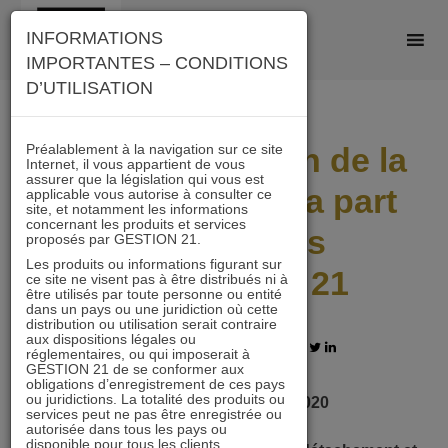
Skip
INFORMATIONS
to
IMPORTANTES – CONDITIONS
content
D’UTILISATION
Préalablement à la navigation sur ce site
Trimestrialisation de la
Internet, il vous appartient de vous
assurer que la législation qui vous est
distribution de la part
applicable vous autorise à consulter ce
site, et notamment les informations
concernant les produits et services
AD du fonds
proposés par GESTION 21.
Les produits ou informations figurant sur
IMMOBILIER 21
ce site ne visent pas à être distribués ni à
être utilisés par toute personne ou entité
dans un pays ou une juridiction où cette
distribution ou utilisation serait contraire
aux dispositions légales ou
16.11.2020 - Partagez l'article sur
réglementaires, ou qui imposerait à
GESTION 21 de se conformer aux
obligations d’enregistrement de ces pays
ou juridictions. La totalité des produits ou
Communiqué du 16/11/2020
services peut ne pas être enregistrée ou
autorisée dans tous les pays ou
disponible pour tous les clients.