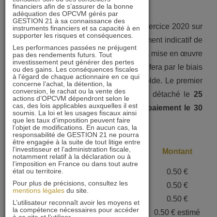
Calendrier et montant
:
financiers afin de s’assurer de la bonne
adéquation des OPCVM gérés par
GESTION 21 à sa connaissance des
L’objectif de distribution au titre de l’exercice 2020 sur
instruments financiers et sa capacité à en
supporter les risques et conséquences.
la part AD est de 2,00€, soit un rendement indicatif de
Les performances passées ne préjugent
2,50% sur la VL du 30 octobre 2020. La mise en œuvre
pas des rendements futurs. Tout
investissement peut générer des pertes
de la trimestrialisation du dividende se fera par le biais
ou des gains. Les conséquences fiscales
à l’égard de chaque actionnaire en ce qui
de 4 règlements : 3 acomptes et un solde. Le premier
concerne l’achat, la détention, la
conversion, le rachat ou la vente des
acompte d’un montant de 0,50€ sera détaché le
25
actions d’OPCVM dépendront selon le
cas, des lois applicables auxquelles il est
novembre 2020 pour une mise en paiement le 30
soumis. La loi et les usages fiscaux ainsi
que les taux d’imposition peuvent faire
novembre.
l’objet de modifications. En aucun cas, la
responsabilité de GESTION 21 ne pourra
être engagée à la suite de tout litige entre
Date de
Date de
l’investisseur et l’administration fiscale,
Montant
notamment relatif à la déclaration ou à
détachement
paiement
l’imposition en France ou dans tout autre
er
état ou territoire.
1
acompte
25-nov-20
30-nov-20
0.50 €
Pour plus de précisions, consultez les
e
2
acompte
26-janv-21
29-janv-21
0.50 €
mentions légales
du site.
e
3
acompte
26-mars-21
31-mars-21
0.50 €
L’utilisateur reconnaît avoir les moyens et
la compétence nécessaires pour accéder
Solde
25-mai-21
28-mai-21
0.50 € estimé