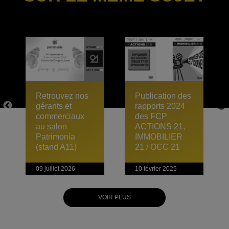
Retrouvez nos
Publication des
gérants et
rapports 2024
commerciaux
des FCP
au salon
ACTIONS 21,
Patrimonia
IMMOBILIER
(stand A11)
21 / OCC 21
09 juillet 2026
10 février 2025
VOIR PLUS