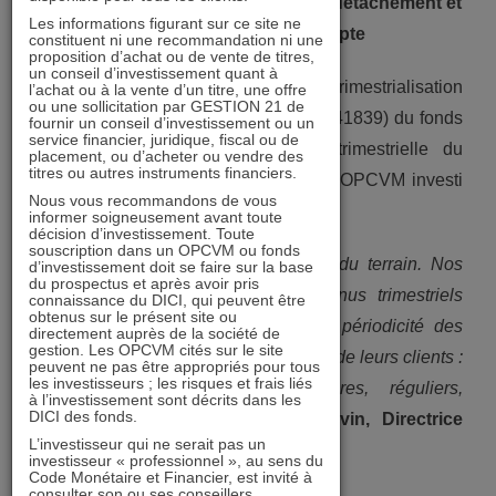
Annonce du montant, de la date de détachement et
Les informations figurant sur ce site ne
er
de paiement du 1
acompte
constituent ni une recommandation ni une
proposition d’achat ou de vente de titres,
un conseil d’investissement quant à
L’équipe de GESTION 21 annonce la trimestrialisation
l’achat ou à la vente d’un titre, une offre
ou une sollicitation par GESTION 21 de
du dividende de la part AD (FR0010541839) du fonds
fournir un conseil d’investissement ou un
service financier, juridique, fiscal ou de
IMMOBILIER 21. Une distribution trimestrielle du
placement, ou d’acheter ou vendre des
titres ou autres instruments financiers.
dividende est une innovation pour un OPCVM investi
Nous vous recommandons de vous
en immobilier coté.
informer soigneusement avant toute
décision d’investissement. Toute
souscription dans un OPCVM ou fonds
«
C’est une innovation qui remonte du terrain. Nos
d’investissement doit se faire sur la base
du prospectus et après avoir pris
partenaires à la recherche de revenus trimestriels
connaissance du DICI, qui peuvent être
obtenus sur le présent site ou
souhaitaient que nous adaptions la périodicité des
directement auprès de la société de
gestion. Les OPCVM cités sur le site
versements du dividende aux besoins de leurs clients :
peuvent ne pas être appropriés pour tous
les investisseurs ; les risques et frais liés
avoir des revenus complémentaires, réguliers,
à l’investissement sont décrits dans les
DICI des fonds.
trimestriels.
»
Valérie Salomon Liévin, Directrice
L’investisseur qui ne serait pas un
commerciale
investisseur « professionnel », au sens du
Code Monétaire et Financier, est invité à
consulter son ou ses conseillers