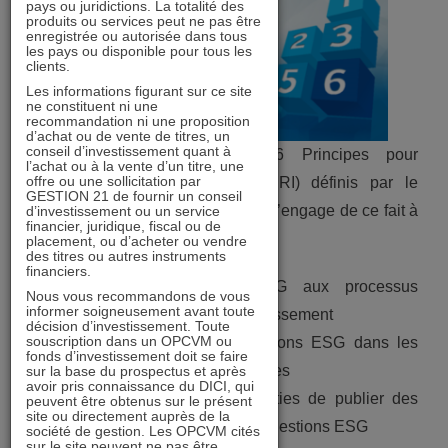
pays ou juridictions. La totalité des
produits ou services peut ne pas être
enregistrée ou autorisée dans tous
les pays ou disponible pour tous les
clients.
Les informations figurant sur ce site
ne constituent ni une
recommandation ni une proposition
d’achat ou de vente de titres, un
conseil d’investissement quant à
GESTION 21 a signé les 6 Principes pour
l’achat ou à la vente d’un titre, une
offre ou une sollicitation par
l’Investissement Responsable (PRI) définis par le
GESTION 21 de fournir un conseil
programme des Nations Unies et s’engage de ce fait à
d’investissement ou un service
financier, juridique, fiscal ou de
:
placement, ou d’acheter ou vendre
des titres ou autres instruments
financiers.
1)
Intégrer les questions ESG aux processus
Nous vous recommandons de vous
informer soigneusement avant toute
d’analyses et de décision d’investissement
décision d’investissement. Toute
souscription dans un OPCVM ou
2)
Prendre en compte les questions ESG dans les
fonds d’investissement doit se faire
politiques et pratiques d’actionnaires
sur la base du prospectus et après
avoir pris connaissance du DICI, qui
3)
Demander aux sociétés investies de publier des
peuvent être obtenus sur le présent
site ou directement auprès de la
informations appropriées sur les questions ESG
société de gestion. Les OPCVM cités
sur le site peuvent ne pas être