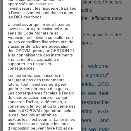
4)
Favoriser l’acceptation et l’application des Principes
appropriés pour tous les
investisseurs ; les risques et frais liés
auprès des acteurs de la gestion d’actifs
à l’investissement sont décrits dans
les DICI des fonds.
5)
Travailler ensemble pour accroître l’efficacité dans
L’investisseur qui ne serait pas un
l’application des Principes
investisseur « professionnel », au
sens du Code Monétaire et
6)
Rendre compte individuellement des activités et des
Financier, est invité à consulter son
ou ses conseillers financiers afin de
progrès dans l’application des Principes
s’assurer de la bonne adéquation
des OPCVM gérés par GESTION 21
à sa connaissance des instruments
financiers et sa capacité à en
supporter les risques et
“We are delighted to welcome
conséquences.
GESTION 21 as a PRI signatory”
Les performances passées ne
préjugent pas des rendements
commented Fiona Reynolds, CEO
futurs. Tout investissement peut
générer des pertes ou des gains.
of the PRI. “It is great to see their
Les conséquences fiscales à l’égard
de chaque actionnaire en ce qui
commitment to responsible
concerne l’achat, la détention, la
conversion, le rachat ou la vente des
actions d’OPCVM dépendront selon
investment and integrating ESG
le cas, des lois applicables
auxquelles il est soumis. La loi et les
factors into investment and
usages fiscaux ainsi que les taux
d’imposition peuvent faire l’objet de
ownership decisions, and we look