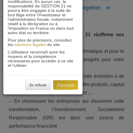
modifications. En aucun cas, la
responsabilité de GESTION 21 ne
forward to working together in
pourra être engagée à la suite de
tout litige entre l’investisseur et
future.”
l’administration fiscale, notamment
relatif à la déclaration ou à
l’imposition en France ou dans tout
autre état ou territoire.
Par cet engagement, GESTION 21 réaffirme ses
Pour plus de précisions, consultez
convictions :
les
mentions légales
du site.
– La lutte contre le réchauffement climatique et pour le
L’utilisateur reconnaît avoir les
moyens et la compétence
développement durable sont des progrès pour notre
nécessaires pour accéder à ce site
et l’utiliser.
société
– Les entreprises doivent intégrer cette évolution à de
nombreux niveaux : opérationnel, offre produits, capital
Je refuse
J'accepte
humain, chaîne d’approvisionnement …
– En choisissant les entreprises qui réussiront cette
transformation, l’Investissement Socialement
Responsable (ISR) est donc une source de
performance financière