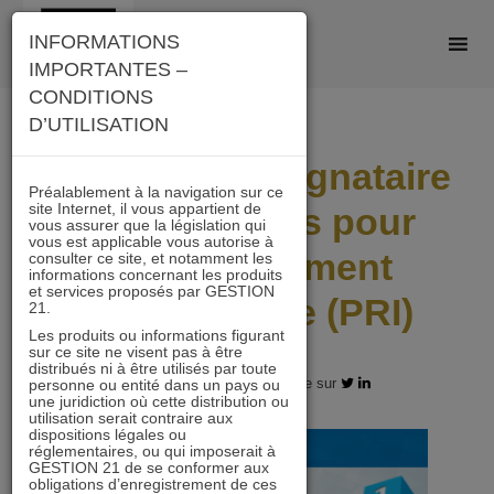
Skip
INFORMATIONS
to
IMPORTANTES –
content
CONDITIONS
D’UTILISATION
GESTION 21 signataire
Préalablement à la navigation sur ce
site Internet, il vous appartient de
des Principes pour
vous assurer que la législation qui
vous est applicable vous autorise à
l’Investissement
consulter ce site, et notamment les
informations concernant les produits
et services proposés par GESTION
Responsable (PRI)
21.
Les produits ou informations figurant
sur ce site ne visent pas à être
distribués ni à être utilisés par toute
10.11.2020 - Partagez l'article sur
personne ou entité dans un pays ou
une juridiction où cette distribution ou
utilisation serait contraire aux
dispositions légales ou
réglementaires, ou qui imposerait à
GESTION 21 de se conformer aux
obligations d’enregistrement de ces