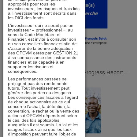
appropriés pour tous les
investisseurs ; les risques et frais liés
à l’investissement sont décrits dans
les DICI des fonds.
L’investisseur qui ne serait pas un
investisseur « professionnel », au
sens du Code Monétaire et
Financier, est invité à consulter son
ou ses conseillers financiers afin de
s’assurer de la bonne adéquation
des OPCVM gérés par GESTION 21
à sa connaissance des instruments
financiers et sa capacité à en
supporter les risques et
conséquences.
Sustainability & Climate 2022 Progress Report –
TotalEnergies
Les performances passées ne
préjugent pas des rendements
futurs. Tout investissement peut
générer des pertes ou des gains.
Les conséquences fiscales à l’égard
de chaque actionnaire en ce qui
concerne l’achat, la détention, la
conversion, le rachat ou la vente des
actions d’OPCVM dépendront selon
le cas, des lois applicables
auxquelles il est soumis. La loi et les
usages fiscaux ainsi que les taux
d’imposition peuvent faire l’objet de