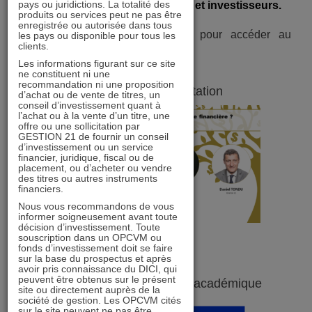
pays ou juridictions. La totalité des
émetteurs, sociétés de gestion et investisseurs.
produits ou services peut ne pas être
enregistrée ou autorisée dans tous
Veuillez cliquer sur une image pour accéder au
les pays ou disponible pour tous les
clients.
document.
Les informations figurant sur ce site
ne constituent ni une
recommandation ni une proposition
Support de présentation
d’achat ou de vente de titres, un
conseil d’investissement quant à
l’achat ou à la vente d’un titre, une
offre ou une sollicitation par
GESTION 21 de fournir un conseil
d’investissement ou un service
financier, juridique, fiscal ou de
placement, ou d’acheter ou vendre
des titres ou autres instruments
financiers.
Nous vous recommandons de vous
informer soigneusement avant toute
décision d’investissement. Toute
souscription dans un OPCVM ou
fonds d’investissement doit se faire
sur la base du prospectus et après
avoir pris connaissance du DICI, qui
peuvent être obtenus sur le présent
Un point sur la recherche académique
site ou directement auprès de la
société de gestion. Les OPCVM cités
sur le site peuvent ne pas être