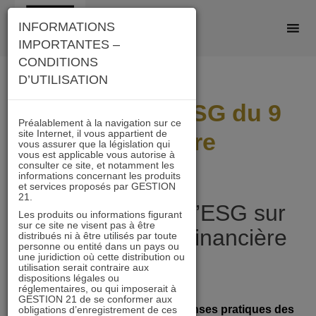
Skip
INFORMATIONS
to
IMPORTANTES –
content
CONDITIONS
D’UTILISATION
Table ronde ESG du 9
Préalablement à la navigation sur ce
site Internet, il vous appartient de
novembre
vous assurer que la législation qui
vous est applicable vous autorise à
consulter ce site, et notamment les
informations concernant les produits
et services proposés par GESTION
21.
Quel impact de l’ESG sur
Les produits ou informations figurant
sur ce site ne visent pas à être
la performance financière
distribués ni à être utilisés par toute
personne ou entité dans un pays ou
?
une juridiction où cette distribution ou
utilisation serait contraire aux
dispositions légales ou
réglementaires, ou qui imposerait à
GESTION 21 de se conformer aux
Réponses académiques et réponses pratiques des
obligations d’enregistrement de ces