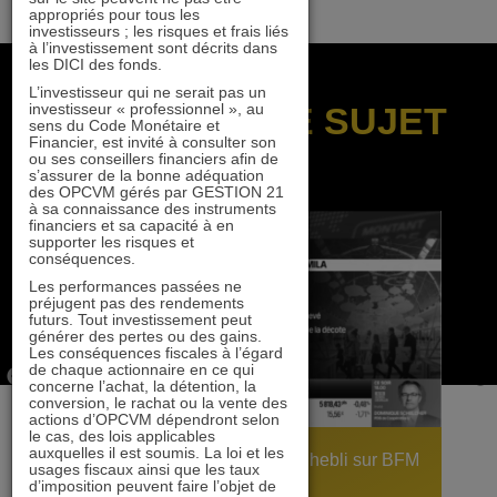
appropriés pour tous les
investisseurs ; les risques et frais liés
à l’investissement sont décrits dans
les DICI des fonds.
L’investisseur qui ne serait pas un
investisseur « professionnel », au
SUR LE MÊME SUJET
sens du Code Monétaire et
Financier, est invité à consulter son
ou ses conseillers financiers afin de
s’assurer de la bonne adéquation
des OPCVM gérés par GESTION 21
à sa connaissance des instruments
financiers et sa capacité à en
supporter les risques et
conséquences.
Les performances passées ne
préjugent pas des rendements
futurs. Tout investissement peut
générer des pertes ou des gains.
Les conséquences fiscales à l’égard
de chaque actionnaire en ce qui
concerne l’achat, la détention, la
conversion, le rachat ou la vente des
actions d’OPCVM dépendront selon
le cas, des lois applicables
auxquelles il est soumis. La loi et les
Carmila : interview d’Alexis Chebli sur BFM
usages fiscaux ainsi que les taux
Bourse
d’imposition peuvent faire l’objet de