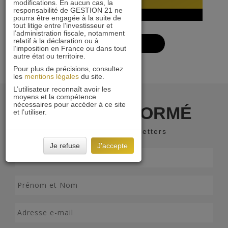
modifications. En aucun cas, la
responsabilité de GESTION 21 ne
02 septembre 2025
pourra être engagée à la suite de
tout litige entre l’investisseur et
l’administration fiscale, notamment
relatif à la déclaration ou à
VOIR PLUS
l’imposition en France ou dans tout
autre état ou territoire.
Pour plus de précisions, consultez
les
mentions légales
du site.
L’utilisateur reconnaît avoir les
moyens et la compétence
nécessaires pour accéder à ce site
RESTER INFORMÉ
et l’utiliser.
Recevoir nos newsletters
Je refuse
J'accepte