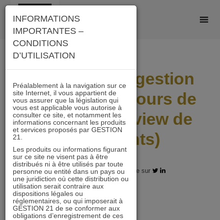
Skip
INFORMATIONS
to
IMPORTANTES –
content
CONDITIONS
D’UTILISATION
La Value et la gestion
Préalablement à la navigation sur ce
site Internet, il vous appartient de
active ont toujours de
vous assurer que la législation qui
vous est applicable vous autorise à
l’intérêt (interview de
consulter ce site, et notamment les
informations concernant les produits
et services proposés par GESTION
nos gérants)
21.
Les produits ou informations figurant
sur ce site ne visent pas à être
distribués ni à être utilisés par toute
07.03.2024 - Partagez l'article sur
personne ou entité dans un pays ou
une juridiction où cette distribution ou
utilisation serait contraire aux
dispositions légales ou
réglementaires, ou qui imposerait à
GESTION 21 de se conformer aux
obligations d’enregistrement de ces