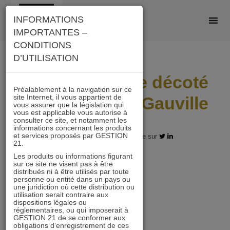
Skip
INFORMATIONS
to
IMPORTANTES –
content
CONDITIONS
D’UTILISATION
Gecina, un titre décoté
Préalablement à la navigation sur ce
site Internet, il vous appartient de
selon Laurent Gauville
vous assurer que la législation qui
vous est applicable vous autorise à
consulter ce site, et notamment les
informations concernant les produits
et services proposés par GESTION
17.02.2024 - Partagez l'article sur
21.
Les produits ou informations figurant
sur ce site ne visent pas à être
distribués ni à être utilisés par toute
personne ou entité dans un pays ou
une juridiction où cette distribution ou
utilisation serait contraire aux
dispositions légales ou
réglementaires, ou qui imposerait à
GESTION 21 de se conformer aux
obligations d’enregistrement de ces