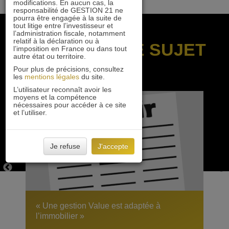
modifications. En aucun cas, la
responsabilité de GESTION 21 ne
pourra être engagée à la suite de
tout litige entre l’investisseur et
l’administration fiscale, notamment
relatif à la déclaration ou à
SUR LE MÊME SUJET
l’imposition en France ou dans tout
autre état ou territoire.
Pour plus de précisions, consultez
les
mentions légales
du site.
L’utilisateur reconnaît avoir les
moyens et la compétence
nécessaires pour accéder à ce site
et l’utiliser.
Je refuse
J'accepte
« Une gestion Value est adaptée à
l’immobilier »