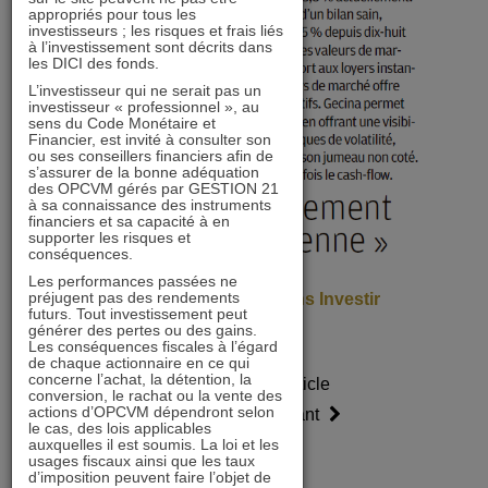
appropriés pour tous les
investisseurs ; les risques et frais liés
à l’investissement sont décrits dans
les DICI des fonds.
L’investisseur qui ne serait pas un
investisseur « professionnel », au
sens du Code Monétaire et
Financier, est invité à consulter son
ou ses conseillers financiers afin de
s’assurer de la bonne adéquation
des OPCVM gérés par GESTION 21
à sa connaissance des instruments
financiers et sa capacité à en
supporter les risques et
conséquences.
Les performances passées ne
préjugent pas des rendements
> Voir l’article entier dans Investir
futurs. Tout investissement peut
générer des pertes ou des gains.
Les conséquences fiscales à l’égard
de chaque actionnaire en ce qui
concerne l’achat, la détention, la
Article
Article
conversion, le rachat ou la vente des
actions d’OPCVM dépendront selon
précédent
suivant
le cas, des lois applicables
auxquelles il est soumis. La loi et les
usages fiscaux ainsi que les taux
d’imposition peuvent faire l’objet de