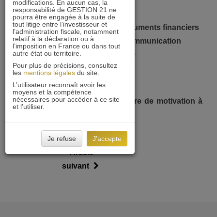
– Programmation VBA
modifications. En aucun cas, la
responsabilité de GESTION 21 ne
– Anglais opérationnel
pourra être engagée à la suite de
tout litige entre l’investisseur et
– Bonne connaissance des instruments financiers
l’administration fiscale, notamment
relatif à la déclaration ou à
– Qualités relationnelles et de communication
l’imposition en France ou dans tout
autre état ou territoire.
– Esprit d’analyse et de synthèse
Pour plus de précisions, consultez
les
mentions légales
du site.
Rémunération
: selon profil
L’utilisateur reconnaît avoir les
moyens et la compétence
nécessaires pour accéder à ce site
Postulez
en envoyant CV et lettre de motivation à
et l’utiliser.
a.chebli@gestion21.fr
Je refuse
J'accepte
Article
suivant