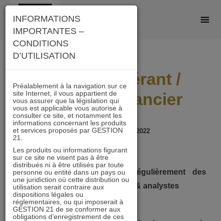
Skip
INFORMATIONS
to
IMPORTANTES –
content
CONDITIONS
D’UTILISATION
Assistant gérant /
Préalablement à la navigation sur ce
site Internet, il vous appartient de
Analyste financier
vous assurer que la législation qui
vous est applicable vous autorise à
consulter ce site, et notamment les
informations concernant les produits
et services proposés par GESTION
Stage - posté en Nov 2022
21.
Les produits ou informations figurant
sur ce site ne visent pas à être
Durée
: 4 à 6 mois
distribués ni à être utilisés par toute
Période
: nous cherchons régulièrement des
personne ou entité dans un pays ou
une juridiction où cette distribution ou
stagiaires assistants en gestion & analystes
utilisation serait contraire aux
dispositions légales ou
Lieu
: Paris
réglementaires, ou qui imposerait à
GESTION 21 de se conformer aux
obligations d’enregistrement de ces