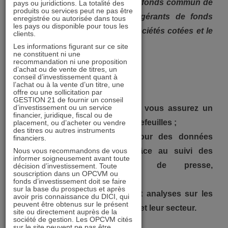
Intégré à l’équipe de gestion de fonds commun de
pays ou juridictions. La totalité des
produits ou services peut ne pas être
placement, vous assistez les gérants de fonds
enregistrée ou autorisée dans tous
les pays ou disponible pour tous les
dans l’analyse financière des sociétés cotées et le
clients.
suivi des fonds.
Les informations figurant sur ce site
ne constituent ni une
recommandation ni une proposition
d’achat ou de vente de titres, un
Missions
:
conseil d’investissement quant à
l’achat ou à la vente d’un titre, une
offre ou une sollicitation par
Analyse financière :
GESTION 21 de fournir un conseil
d’investissement ou un service
1/ Vous menez une analyse et vous assurez un
financier, juridique, fiscal ou de
suivi des marchés selon les portefeuilles ;
placement, ou d’acheter ou vendre
des titres ou autres instruments
2/ Vous assurez la mise à jour des données
financiers.
Nous vous recommandons de vous
quantitatives des sociétés grâce au suivi des
informer soigneusement avant toute
publications (communiqués de presse,
décision d’investissement. Toute
souscription dans un OPCVM ou
publications de résultats,…) ;
fonds d’investissement doit se faire
sur la base du prospectus et après
3/ Vous élaborez des études et analyses sur les
avoir pris connaissance du DICI, qui
peuvent être obtenus sur le présent
sociétés qui vous sont confiées et leur secteur.
site ou directement auprès de la
société de gestion. Les OPCVM cités
sur le site peuvent ne pas être