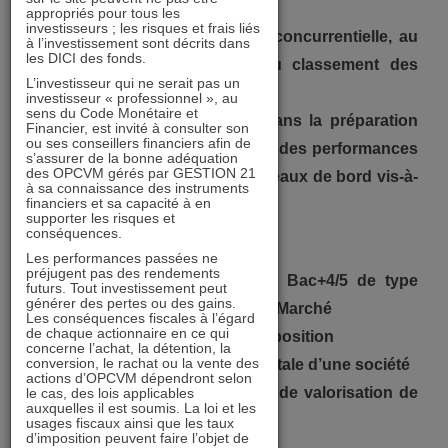
Suivi de portefeuille :
appropriés pour tous les
investisseurs ; les risques et frais liés
1/ Vous procédez à une veille concurrentielle, au
à l’investissement sont décrits dans
les DICI des fonds.
suivi de la performance et du classement des
L’investisseur qui ne serait pas un
fonds ;
investisseur « professionnel », au
sens du Code Monétaire et
2/ Vous êtes partie prenante dans la préparation
Financier, est invité à consulter son
ou ses conseillers financiers afin de
des reportings clients, l’analyse des performances
s’assurer de la bonne adéquation
des OPCVM gérés par GESTION 21
et la mise à disposition des tableaux de bord vis-à-
à sa connaissance des instruments
financiers et sa capacité à en
vis de l’équipe dirigeante.
supporter les risques et
conséquences.
Profil recherché
:
Les performances passées ne
préjugent pas des rendements
– Formation supérieure niveau Bac+4/5 de type
futurs. Tout investissement peut
générer des pertes ou des gains.
Master spécialisé en Finance de Marché
Les conséquences fiscales à l’égard
de chaque actionnaire en ce qui
– Esprit d’équipe et force de proposition
concerne l’achat, la détention, la
conversion, le rachat ou la vente des
– Maîtrise de l’analyse fondamentale d’une société
actions d’OPCVM dépendront selon
– Maîtrise des outils de suivi et de valorisation de
le cas, des lois applicables
auxquelles il est soumis. La loi et les
portefeuille
usages fiscaux ainsi que les taux
d’imposition peuvent faire l’objet de