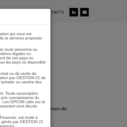
ÉS
SOUSCRIRE
CONTACTS
lation qui vous est
its et services proposés
isseurs
 par toute personne ou
ositions légales ou
ent de ces pays ou
tous les pays ou disponible
’achat ou de vente de
icitation par GESTION 21 de
 d’acheter ou vendre des
stisseurs
. Toute souscription
r pris connaissance du
n. Les OPCVM cités sur le
tissement sont décrits
tivation et des compétences du
inancier, est invité à
VM gérés par GESTION 21
équences.