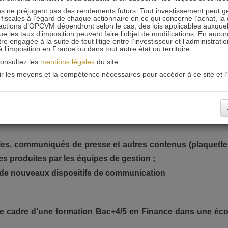
s investisseurs, vous serez l’interlocuteur privilégié des
 ne préjugent pas des rendements futurs. Tout investissement peut g
iscales à l’égard de chaque actionnaire en ce qui concerne l’achat, la 
seurs.
actions d’OPCVM dépendront selon le cas, des lois applicables auxquelle
ue les taux d’imposition peuvent faire l’objet de modifications. En aucun
engagée à la suite de tout litige entre l’investisseur et l’administrati
 à l’imposition en France ou dans tout autre état ou territoire.
nalyse des indicateurs de suivi de l’activité commerciale ;
consultez les
mentions légales
du site.
destination de nos investisseurs institutionnels, sociét
oir les moyens et la compétence nécessaires pour accéder à ce site et l’u
vité commerciale, de la veille concurrentielle et des tendance
 les produits financiers disponibles sur le marché (fon
les, communiqués de presse et autres contenus (plaquettes
nes produites par les équipes de gestion ;
t de nouveaux dispositifs de communication
 le cadre d’une formation Bac+4/5 en Finance dans une éc