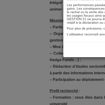
Intégré à l’équipe des relation
Les performances passées
gains. Les conséquences f
animer notre réseau d’investis
le rachat ou la vente des 
les usages fiscaux ainsi q
GESTION 21 ne pourra être 
Missions
:
relatif à la déclaration ou
– Participation au suivi et à l’a
Pour plus de précisions, 
– Organisation d’évènements à 
L’utilisateur reconnaît av
gestion de patrimoine ;
– Mise à jour et suivi de l’acti
– Collecte d’informations sur
Hedge Funds…) ;
– Rédaction d’études sectoriel
à partir des informations inter
– Participation au déploiemen
Profil recherché
:
– Formation : vous êtes dans
université