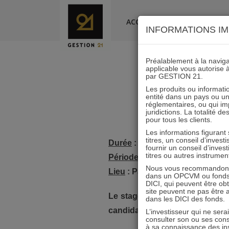
Skip
to
ACCUEIL
LA SOCIÉTÉ
INFORMATIONS IM
content
Préalablement à la navigat
applicable vous autorise 
par GESTION 21.
Assist
Les produits ou informatio
entité dans un pays ou une 
réglementaires, ou qui i
juridictions. La totalité 
pour tous les clients.
Les informations figurant
titres, un conseil d’inves
Durée
: 6 mois
fournir un conseil d’inves
titres ou autres instrumen
Période
: nous cherchons réguli
Nous vous recommandons d
Lieu
: Paris
dans un OPCVM ou fonds d’
DICI, qui peuvent être ob
site peuvent ne pas être ap
Le stage proposé donnera accè
dans les DICI des fonds.
candidat.
L’investisseur qui ne sera
consulter son ou ses con
à sa connaissance des ins