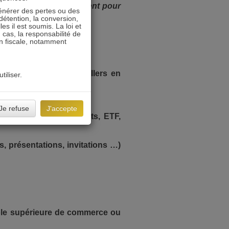
 équipes d’Asset Management pour
énérer des pertes ou des
détention, la conversion,
s il est soumis. La loi et
 cas, la responsabilité de
on fiscale, notamment
és de gestion et conseillers en
tiliser.
s de marché ;
Je refuse
J'accepte
ds communs de placements, ETF,
, présentations, invitations …)
ole supérieure de commerce ou