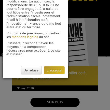
modifications. En aucun cas, la
responsabilité de GESTION 21 ne
pourra être engagée à la suite de
tout litige entre l’investisseur et
l’administration fiscale, notamment
relatif à la déclaration ou à
l’imposition en France ou dans tout
autre état ou territoire.
Pour plus de précisions, consultez
les
mentions légales
du site.
L’utilisateur reconnaît avoir les
moyens et la compétence
nécessaires pour accéder à ce site
et l’utiliser.
Je refuse
J'accepte
Décote persistante sur l’immobilier coté,
avec Daniel Tondu
31 mai 2026
VOIR PLUS