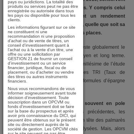
pays ou juridictions. La totalité des
produits ou services peut ne pas être
la tête de la plupart des palmarès. Y compris celui
enregistrée ou autorisée dans tous
les pays ou disponible pour tous les
sur 5 ans, où elles affichent un rendement
clients.
annualisé de 15,9%. L’immobilier, quelle que soit sa
Les informations figurant sur ce site
ne constituent ni une
forme, est souvent aux premières places.
recommandation ni une proposition
d’achat ou de vente de titres, un
conseil d’investissement quant à
L’immobilier, coté ou non coté, reste globalement le
l’achat ou à la vente d’un titre, une
offre ou une sollicitation par
placement le plus rentable à moyen et long terme.
GESTION 21 de fournir un conseil
d’investissement ou un service
C’est ce que confirme le dernier millésime de l’étude
financier, juridique, fiscal ou de
placement, ou d’acheter ou vendre
annuelle de l’IEIF comparant les TRI (Taux de
des titres ou autres instruments
Rendement Interne) de diverses formules d’épargne
financiers.
Nous vous recommandons de vous
sur 5, 10, 15, 20, 30 et 40 ans[1].
informer soigneusement avant toute
décision d’investissement. Toute
souscription dans un OPCVM ou
Les foncières cotées, le plus souvent en pole
fonds d’investissement doit se faire
sur la base du prospectus et après
position
– Comme les années précédentes, les
avoir pris connaissance du DICI, qui
peuvent être obtenus sur le présent
foncières cotées sont nettement en tête des palmarès
site ou directement auprès de la
sur la majorité des périodes analysées. Mais, alors
société de gestion. Les OPCVM cités
sur le site peuvent ne pas être