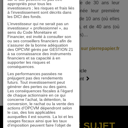
que l’an dernier seule la période de 30 ans leur
appropriés pour tous les
investisseurs ; les risques et frais liés
échappait, elles cèdent cette année leur première
à l’investissement sont décrits dans
les DICI des fonds.
place également sur les périodes de 10 ans (où elles
L’investisseur qui ne serait pas un
e
n’obtiennent qu’une 7
position…), et de 40 ans (où
investisseur « professionnel », au
sens du Code Monétaire et
elles sont devancées par les actions)…
Financier, est invité à consulter son
ou ses conseillers financiers afin de
s’assurer de la bonne adéquation
> Lire la suite sur pierrepapier.fr
des OPCVM gérés par GESTION 21
à sa connaissance des instruments
financiers et sa capacité à en
supporter les risques et
conséquences.
Article
Article
Les performances passées ne
préjugent pas des rendements
précédent
suivant
futurs. Tout investissement peut
générer des pertes ou des gains.
Les conséquences fiscales à l’égard
de chaque actionnaire en ce qui
concerne l’achat, la détention, la
conversion, le rachat ou la vente des
actions d’OPCVM dépendront selon
le cas, des lois applicables
auxquelles il est soumis. La loi et les
usages fiscaux ainsi que les taux
SUR LE MÊME SUJET
d’imposition peuvent faire l’objet de