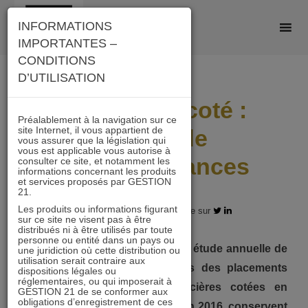
Skip
INFORMATIONS
to
IMPORTANTES –
content
CONDITIONS
D’UTILISATION
Immobilier coté :
Préalablement à la navigation sur ce
site Internet, il vous appartient de
40 ans de
vous assurer que la législation qui
vous est applicable vous autorise à
surperformances
consulter ce site, et notamment les
informations concernant les produits
et services proposés par GESTION
21.
Les produits ou informations figurant
02.06.2017 - Partagez l'article sur
sur ce site ne visent pas à être
distribués ni à être utilisés par toute
personne ou entité dans un pays ou
L’IEIF vient de mettre à jour son étude annuelle de
une juridiction où cette distribution ou
utilisation serait contraire aux
comparaison des performances des placements
dispositions légales ou
réglementaires, ou qui imposerait à
sur longue période. Les foncières cotées en
GESTION 21 de se conformer aux
obligations d’enregistrement de ces
Bourse, en dépit d’un net repli en 2016, conservent