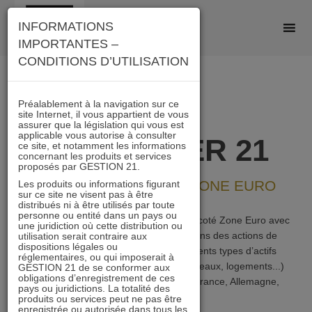
Skip
INFORMATIONS
to
IMPORTANTES –
content
CONDITIONS D’UTILISATION
Préalablement à la navigation sur ce
site Internet, il vous appartient de vous
assurer que la législation qui vous est
applicable vous autorise à consulter
IMMOBILIER 21
ce site, et notamment les informations
concernant les produits et services
proposés par GESTION 21.
FONCIÈRES COTÉES ZONE EURO
Les produits ou informations figurant
sur ce site ne visent pas à être
distribués ni à être utilisés par toute
personne ou entité dans un pays ou
IMMOBILIER 21 est un FCP immobilier coté Zone Euro avec
une juridiction où cette distribution ou
une liquidité quotidienne. Il investit dans des actions de
utilisation serait contraire aux
dispositions légales ou
foncières cotées qui possèdent différents types d’actifs
réglementaires, ou qui imposerait à
immobiliers (centres commerciaux, bureaux, logements...)
GESTION 21 de se conformer aux
obligations d’enregistrement de ces
sur plusieurs zones géographiques (France, Allemagne,
pays ou juridictions. La totalité des
Pays-Bas…).
produits ou services peut ne pas être
enregistrée ou autorisée dans tous les