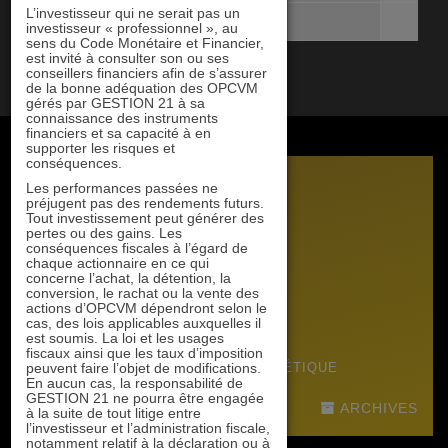
L’investisseur qui ne serait pas un
Niveau de risque [SRI]
investisseur « professionnel », au
sens du Code Monétaire et Financier,
est invité à consulter son ou ses
conseillers financiers afin de s’assurer
de la bonne adéquation des OPCVM
gérés par GESTION 21 à sa
connaissance des instruments
financiers et sa capacité à en
supporter les risques et
conséquences.
DOCUMENTS COMMERCIAUX
Les performances passées ne
préjugent pas des rendements futurs.
Tout investissement peut générer des
LETTRE MENSUELLE
pertes ou des gains. Les
JUIN 2026
conséquences fiscales à l’égard de
chaque actionnaire en ce qui
RAPPORT
concerne l’achat, la détention, la
2025
conversion, le rachat ou la vente des
actions d’OPCVM dépendront selon le
RAPPORT PERFORMANCE ESG
cas, des lois applicables auxquelles il
DÉCEMBRE 2025
est soumis. La loi et les usages
fiscaux ainsi que les taux d’imposition
peuvent faire l’objet de modifications.
RAPPORT PERFORMANCE ÉNERGÉTIQUE
En aucun cas, la responsabilité de
2022
GESTION 21 ne pourra être engagée
ARCHIVES
à la suite de tout litige entre
l’investisseur et l’administration fiscale,
notamment relatif à la déclaration ou à