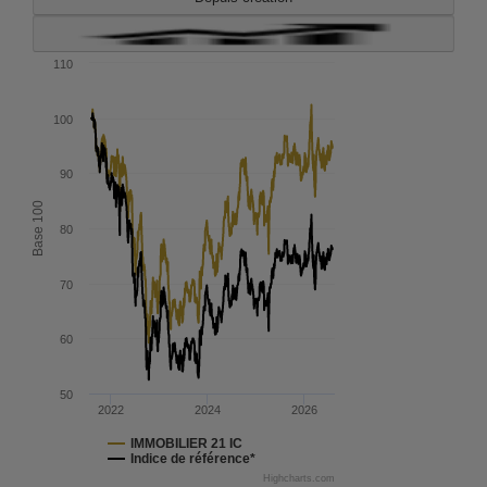
110
100
90
Base 100
80
70
60
50
2022
2024
2026
IMMOBILIER 21 IC
Indice de référence*
Highcharts.com