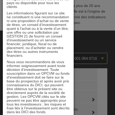
pays ou disponible pour tous les
L'équipe de GESTION 21 dispose de plus de 20 ans
clients.
d’expérience sur cette classe d'actifs. Elle est à l'origine de
Les informations figurant sur ce site
ne constituent ni une recommandation
nombreux articles sur le secteur et ont créé des indicateurs
ni une proposition d’achat ou de vente
propres de suivi des risques.
de titres, un conseil d’investissement
quant à l’achat ou à la vente d’un titre,
une offre ou une sollicitation par
GESTION 21 de fournir un conseil
d’investissement ou un service
financier, juridique, fiscal ou de
placement, ou d’acheter ou vendre
Mise à jour : 05/08/2026
des titres ou autres instruments
financiers.
Immobilier 21 IC - FR 001 054 0716
Nous vous recommandons de vous
informer soigneusement avant toute
décision d’investissement. Toute
souscription dans un OPCVM ou fonds
Valeur liquidative
d’investissement doit se faire sur la
base du prospectus et après avoir pris
Classification SFDR
connaissance du DICI, qui peuvent
être obtenus sur le présent site ou
directement auprès de la société de
Performance
gestion. Les OPCVM cités sur le site
peuvent ne pas être appropriés pour
tous les investisseurs ; les risques et
frais liés à l’investissement sont décrits
Performance glissante
dans les DICI des fonds.