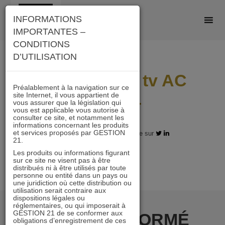
Skip
INFORMATIONS
to
IMPORTANTES –
content
CONDITIONS
D’UTILISATION
Investisseur tv AC
Préalablement à la navigation sur ce
site Internet, il vous appartient de
040424
vous assurer que la législation qui
vous est applicable vous autorise à
consulter ce site, et notamment les
informations concernant les produits
et services proposés par GESTION
25.04.2024 - Partagez l'article sur
21.
Les produits ou informations figurant
sur ce site ne visent pas à être
distribués ni à être utilisés par toute
personne ou entité dans un pays ou
une juridiction où cette distribution ou
utilisation serait contraire aux
dispositions légales ou
réglementaires, ou qui imposerait à
GESTION 21 de se conformer aux
RESTER INFORMÉ
obligations d’enregistrement de ces