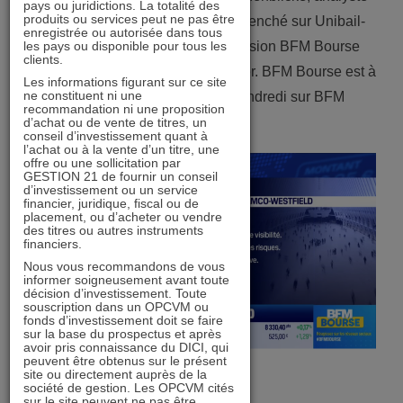
pays ou juridictions. La totalité des
produits ou services peut ne pas être
financier chez Gestion 21, s’est penché sur Unibail-
enregistrée ou autorisée dans tous
les pays ou disponible pour tous les
Rodamco-Westfield, dans l’émission BFM Bourse
clients.
présentée par Guillaume Sommerer. BFM Bourse est à
Les informations figurant sur ce site
ne constituent ni une
voir ou écouter du lundi au vendredi sur BFM
recommandation ni une proposition
Business.
d’achat ou de vente de titres, un
conseil d’investissement quant à
l’achat ou à la vente d’un titre, une
offre ou une sollicitation par
GESTION 21 de fournir un conseil
d’investissement ou un service
financier, juridique, fiscal ou de
placement, ou d’acheter ou vendre
des titres ou autres instruments
financiers.
Nous vous recommandons de vous
informer soigneusement avant toute
décision d’investissement. Toute
souscription dans un OPCVM ou
fonds d’investissement doit se faire
sur la base du prospectus et après
avoir pris connaissance du DICI, qui
peuvent être obtenus sur le présent
site ou directement auprès de la
société de gestion. Les OPCVM cités
sur le site peuvent ne pas être