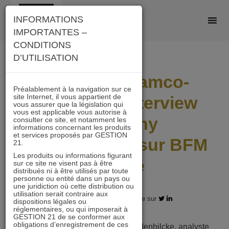
Skip
INFORMATIONS
to
IMPORTANTES –
content
CONDITIONS
D’UTILISATION
Unibail-Rodamco-
Préalablement à la navigation sur ce
site Internet, il vous appartient de
Westfield : interview
vous assurer que la législation qui
vous est applicable vous autorise à
d’Anthony
consulter ce site, et notamment les
informations concernant les produits
et services proposés par GESTION
Vandenbilcke sur BFM
21.
Les produits ou informations figurant
Bourse
sur ce site ne visent pas à être
distribués ni à être utilisés par toute
personne ou entité dans un pays ou
une juridiction où cette distribution ou
utilisation serait contraire aux
17.02.2026 - Partagez l'article sur
dispositions légales ou
réglementaires, ou qui imposerait à
GESTION 21 de se conformer aux
obligations d’enregistrement de ces
Ce mardi 17 février, Anthony Vandenbilcke, analyste