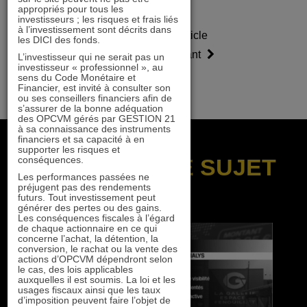
appropriés pour tous les
investisseurs ; les risques et frais liés
à l’investissement sont décrits dans
Article
Article
les DICI des fonds.
précédent
suivant
L’investisseur qui ne serait pas un
investisseur « professionnel », au
sens du Code Monétaire et
Financier, est invité à consulter son
ou ses conseillers financiers afin de
s’assurer de la bonne adéquation
des OPCVM gérés par GESTION 21
à sa connaissance des instruments
financiers et sa capacité à en
supporter les risques et
conséquences.
SUR LE MÊME SUJET
Les performances passées ne
préjugent pas des rendements
futurs. Tout investissement peut
générer des pertes ou des gains.
Les conséquences fiscales à l’égard
de chaque actionnaire en ce qui
concerne l’achat, la détention, la
conversion, le rachat ou la vente des
actions d’OPCVM dépendront selon
le cas, des lois applicables
auxquelles il est soumis. La loi et les
usages fiscaux ainsi que les taux
d’imposition peuvent faire l’objet de