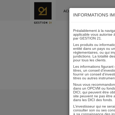
Skip
to
ACCUEIL
LA SOCIÉTÉ
INFORMATIONS IM
content
Préalablement à la navigat
applicable vous autorise 
par GESTION 21.
Les produits ou informatio
entité dans un pays ou une 
réglementaires, ou qui i
juridictions. La totalité 
pour tous les clients.
Les informations figurant
titres, un conseil d’inves
fournir un conseil d’inves
titres ou autres instrumen
Nous vous recommandons d
dans un OPCVM ou fonds d’
DICI, qui peuvent être ob
site peuvent ne pas être ap
dans les DICI des fonds.
L’investisseur qui ne sera
consulter son ou ses con
à sa connaissance des ins