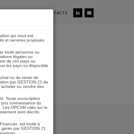
ÉS
SOUSCRIRE
CONTACTS
lation qui vous est
its et services proposés
 par toute personne ou
ositions légales ou
ent de ces pays ou
tous les pays ou disponible
’achat ou de vente de
icitation par GESTION 21 de
 d’acheter ou vendre des
. Toute souscription
r pris connaissance du
n. Les OPCVM cités sur le
tissement sont décrits
inancier, est invité à
VM gérés par GESTION 21
équences.