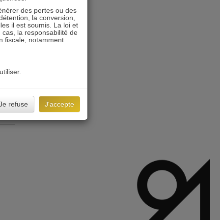
énérer des pertes ou des
détention, la conversion,
s il est soumis. La loi et
 cas, la responsabilité de
on fiscale, notamment
tiliser.
Je refuse
J'accepte