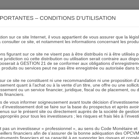
ACTIONS 21
IMMOBILIER 21
OCC 21
ACTUALIT
PORTANTES – CONDITIONS D’UTILISATION
ion sur ce site Internet, il vous appartient de vous assurer que la légis
à consulter ce site, et notamment les informations concernant les produ
Image de l’événement mars
ns figurant sur ce site ne visent pas à être distribués ni à être utilisés
juridiction où cette distribution ou utilisation serait contraire aux disp
mposerait à GESTION 21 de se conformer aux obligations d’enregistrem
des produits ou services peut ne pas être enregistrée ou autorisée dans 
03.02.2022 - Partagez l'article sur
 sur ce site ne constituent ni une recommandation ni une proposition d
tissement quant à l’achat ou à la vente d’un titre, une offre ou une soll
tissement ou un service financier, juridique, fiscal ou de placement, ou
ts financiers.
e vous informer soigneusement avant toute décision d’investissement
investissement doit se faire sur la base du prospectus et après avoi
tenus sur le présent site ou directement auprès de la société de gestio
propriés pour tous les investisseurs ; les risques et frais liés à l’inves
RESTER INFORMÉ
it pas un investisseur « professionnel », au sens du Code Monétaire et F
seillers financiers afin de s’assurer de la bonne adéquation des OPC
Recevoir nos newsletters
truments financiers et sa capacité à en supporter les risques et cons