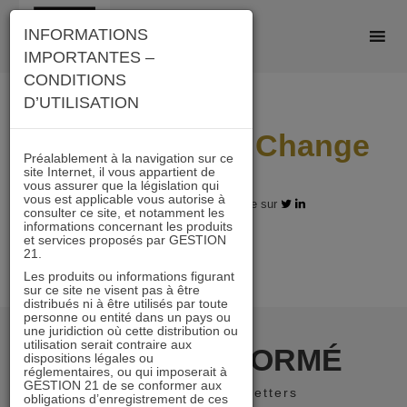
Skip
INFORMATIONS
to
IMPORTANTES –
content
CONDITIONS
D’UTILISATION
Daniel Time to Change
Préalablement à la navigation sur ce
site Internet, il vous appartient de
vous assurer que la législation qui
vous est applicable vous autorise à
11.04.2022 - Partagez l'article sur
consulter ce site, et notamment les
informations concernant les produits
et services proposés par GESTION
21.
Les produits ou informations figurant
sur ce site ne visent pas à être
distribués ni à être utilisés par toute
personne ou entité dans un pays ou
une juridiction où cette distribution ou
utilisation serait contraire aux
RESTER INFORMÉ
dispositions légales ou
réglementaires, ou qui imposerait à
GESTION 21 de se conformer aux
Recevoir nos newsletters
obligations d’enregistrement de ces