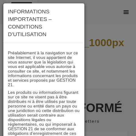
Skip
INFORMATIONS
to
IMPORTANTES –
content
CONDITIONS
D’UTILISATION
CDPartenaires_1000px
Préalablement à la navigation sur ce
site Internet, il vous appartient de
vous assurer que la législation qui
vous est applicable vous autorise à
consulter ce site, et notamment les
informations concernant les produits
et services proposés par GESTION
21.
Les produits ou informations figurant
sur ce site ne visent pas à être
distribués ni à être utilisés par toute
RESTER INFORMÉ
personne ou entité dans un pays ou
une juridiction où cette distribution ou
utilisation serait contraire aux
dispositions légales ou
Recevoir nos newsletters
réglementaires, ou qui imposerait à
GESTION 21 de se conformer aux
obligations d’enregistrement de ces