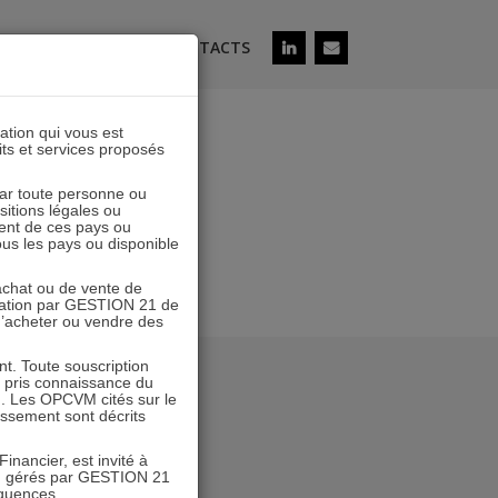
ÉS
SOUSCRIRE
CONTACTS
lation qui vous est
its et services proposés
 par toute personne ou
ositions légales ou
ent de ces pays ou
tous les pays ou disponible
’achat ou de vente de
icitation par GESTION 21 de
 d’acheter ou vendre des
. Toute souscription
r pris connaissance du
n. Les OPCVM cités sur le
tissement sont décrits
inancier, est invité à
VM gérés par GESTION 21
équences.