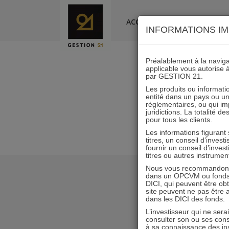
Skip
to
ACCUEIL
LA SOCIÉTÉ
INFORMATIONS IM
content
Préalablement à la navigat
applicable vous autorise 
par GESTION 21.
Les produits ou informatio
entité dans un pays ou une 
réglementaires, ou qui i
juridictions. La totalité 
pour tous les clients.
Les informations figurant
titres, un conseil d’inves
fournir un conseil d’inves
titres ou autres instrumen
Nous vous recommandons d
dans un OPCVM ou fonds d’
DICI, qui peuvent être ob
site peuvent ne pas être ap
dans les DICI des fonds.
L’investisseur qui ne sera
consulter son ou ses con
à sa connaissance des ins