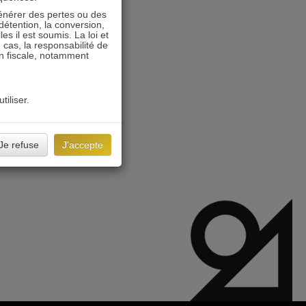
énérer des pertes ou des
détention, la conversion,
s il est soumis. La loi et
 cas, la responsabilité de
on fiscale, notamment
tiliser.
Je refuse
J'accepte