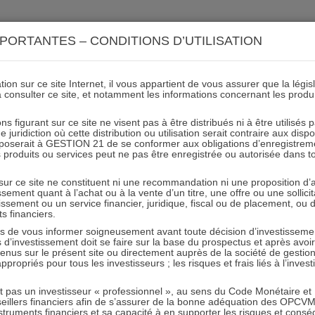
ACTIONS 21
IMMOBILIER 21
OCC 21
ACTUALIT
PORTANTES – CONDITIONS D’UTILISATION
ion sur ce site Internet, il vous appartient de vous assurer que la légis
aprep
à consulter ce site, et notamment les informations concernant les produ
ns figurant sur ce site ne visent pas à être distribués ni à être utilisés
juridiction où cette distribution ou utilisation serait contraire aux disp
mposerait à GESTION 21 de se conformer aux obligations d’enregistrem
des produits ou services peut ne pas être enregistrée ou autorisée dans 
 sur ce site ne constituent ni une recommandation ni une proposition d
tissement quant à l’achat ou à la vente d’un titre, une offre ou une soll
tissement ou un service financier, juridique, fiscal ou de placement, ou
ts financiers.
e vous informer soigneusement avant toute décision d’investissement
investissement doit se faire sur la base du prospectus et après avoi
RESTER INFORMÉ
tenus sur le présent site ou directement auprès de la société de gestio
propriés pour tous les investisseurs ; les risques et frais liés à l’inves
Recevoir nos newsletters
it pas un investisseur « professionnel », au sens du Code Monétaire et F
seillers financiers afin de s’assurer de la bonne adéquation des OPC
truments financiers et sa capacité à en supporter les risques et cons