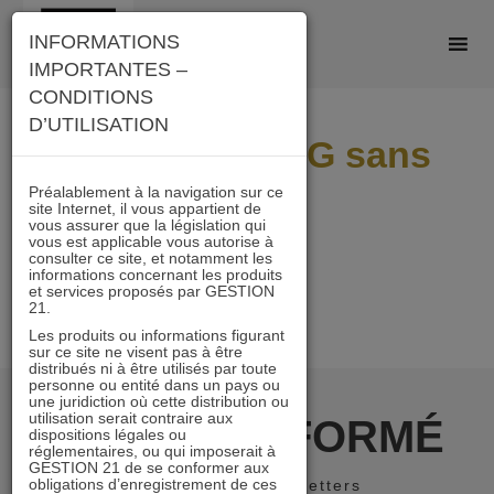
Skip
INFORMATIONS
to
IMPORTANTES –
content
CONDITIONS
D’UTILISATION
Démarche ESG sans
cadre
Préalablement à la navigation sur ce
site Internet, il vous appartient de
vous assurer que la législation qui
vous est applicable vous autorise à
consulter ce site, et notamment les
informations concernant les produits
et services proposés par GESTION
21.
Les produits ou informations figurant
sur ce site ne visent pas à être
distribués ni à être utilisés par toute
personne ou entité dans un pays ou
une juridiction où cette distribution ou
utilisation serait contraire aux
RESTER INFORMÉ
dispositions légales ou
réglementaires, ou qui imposerait à
GESTION 21 de se conformer aux
obligations d’enregistrement de ces
Recevoir nos newsletters