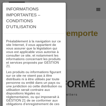
Skip
INFORMATIONS
to
IMPORTANTES –
content
CONDITIONS
D’UTILISATION
Appel-doffres-remporte
Préalablement à la navigation sur ce
site Internet, il vous appartient de
vous assurer que la législation qui
vous est applicable vous autorise à
consulter ce site, et notamment les
informations concernant les produits
et services proposés par GESTION
21.
Les produits ou informations figurant
sur ce site ne visent pas à être
distribués ni à être utilisés par toute
RESTER INFORMÉ
personne ou entité dans un pays ou
une juridiction où cette distribution ou
utilisation serait contraire aux
dispositions légales ou
Recevoir nos newsletters
réglementaires, ou qui imposerait à
GESTION 21 de se conformer aux
obligations d’enregistrement de ces