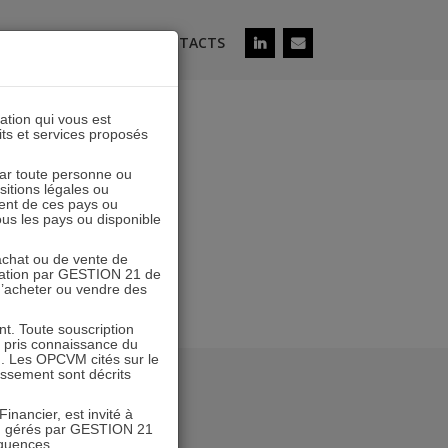
ÉS
SOUSCRIRE
CONTACTS
lation qui vous est
its et services proposés
 par toute personne ou
ositions légales ou
ent de ces pays ou
tous les pays ou disponible
’achat ou de vente de
icitation par GESTION 21 de
 d’acheter ou vendre des
. Toute souscription
r pris connaissance du
n. Les OPCVM cités sur le
tissement sont décrits
inancier, est invité à
VM gérés par GESTION 21
équences.