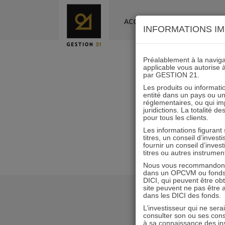
Skip
to
ACCUEIL
LA SOCIÉTÉ
INFORMATIONS IM
content
Préalablement à la navigat
applicable vous autorise 
par GESTION 21.
Les produits ou informatio
entité dans un pays ou une 
réglementaires, ou qui i
juridictions. La totalité 
pour tous les clients.
Les informations figurant
titres, un conseil d’inves
fournir un conseil d’inves
titres ou autres instrumen
Nous vous recommandons d
dans un OPCVM ou fonds d’
DICI, qui peuvent être ob
site peuvent ne pas être ap
dans les DICI des fonds.
L’investisseur qui ne sera
consulter son ou ses con
à sa connaissance des ins