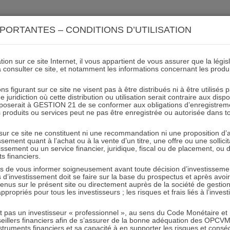
ACTIONS 21
IMMOBILIER 21
OCC 21
ACTUALIT
PORTANTES – CONDITIONS D’UTILISATION
ion sur ce site Internet, il vous appartient de vous assurer que la légis
à consulter ce site, et notamment les informations concernant les produ
URW
ns figurant sur ce site ne visent pas à être distribués ni à être utilisés
juridiction où cette distribution ou utilisation serait contraire aux disp
mposerait à GESTION 21 de se conformer aux obligations d’enregistrem
des produits ou services peut ne pas être enregistrée ou autorisée dans 
05.12.2019 - Partagez l'article sur
 sur ce site ne constituent ni une recommandation ni une proposition d
tissement quant à l’achat ou à la vente d’un titre, une offre ou une soll
tissement ou un service financier, juridique, fiscal ou de placement, ou
ts financiers.
e vous informer soigneusement avant toute décision d’investissement
investissement doit se faire sur la base du prospectus et après avoi
tenus sur le présent site ou directement auprès de la société de gestio
propriés pour tous les investisseurs ; les risques et frais liés à l’inves
RESTER INFORMÉ
it pas un investisseur « professionnel », au sens du Code Monétaire et F
seillers financiers afin de s’assurer de la bonne adéquation des OPC
Recevoir nos newsletters
truments financiers et sa capacité à en supporter les risques et cons