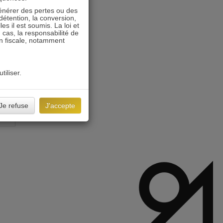
énérer des pertes ou des
détention, la conversion,
s il est soumis. La loi et
 cas, la responsabilité de
on fiscale, notamment
tiliser.
Je refuse
J'accepte