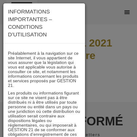
Skip
INFORMATIONS
to
IMPORTANTES –
content
CONDITIONS
D’UTILISATION
ACTIONS 21 2021
couverture
Préalablement à la navigation sur ce
site Internet, il vous appartient de
vous assurer que la législation qui
vous est applicable vous autorise à
consulter ce site, et notamment les
informations concernant les produits
et services proposés par GESTION
21.
Les produits ou informations figurant
sur ce site ne visent pas à être
distribués ni à être utilisés par toute
personne ou entité dans un pays ou
une juridiction où cette distribution ou
utilisation serait contraire aux
RESTER INFORMÉ
dispositions légales ou
réglementaires, ou qui imposerait à
GESTION 21 de se conformer aux
obligations d’enregistrement de ces
Recevoir nos newsletters