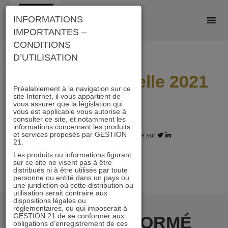
Skip
INFORMATIONS
to
IMPORTANTES –
content
CONDITIONS
D’UTILISATION
Réunion annuelle 2021
Préalablement à la navigation sur ce
site Internet, il vous appartient de
play
vous assurer que la législation qui
vous est applicable vous autorise à
consulter ce site, et notamment les
informations concernant les produits
et services proposés par GESTION
11.02.2021 - Partagez l'article sur
21.
Les produits ou informations figurant
sur ce site ne visent pas à être
distribués ni à être utilisés par toute
personne ou entité dans un pays ou
une juridiction où cette distribution ou
utilisation serait contraire aux
dispositions légales ou
réglementaires, ou qui imposerait à
GESTION 21 de se conformer aux
RESTER INFORMÉ
obligations d’enregistrement de ces