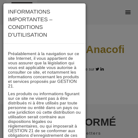
Skip
INFORMATIONS
to
IMPORTANTES –
content
CONDITIONS
D’UTILISATION
actualite mars Anacofi
Préalablement à la navigation sur ce
site Internet, il vous appartient de
vous assurer que la législation qui
vous est applicable vous autorise à
06.03.2018 - Partagez l'article sur
consulter ce site, et notamment les
informations concernant les produits
et services proposés par GESTION
21.
Les produits ou informations figurant
sur ce site ne visent pas à être
distribués ni à être utilisés par toute
personne ou entité dans un pays ou
une juridiction où cette distribution ou
utilisation serait contraire aux
RESTER INFORMÉ
dispositions légales ou
réglementaires, ou qui imposerait à
GESTION 21 de se conformer aux
Recevoir nos newsletters
obligations d’enregistrement de ces