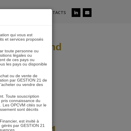
ÉS
SOUSCRIRE
CONTACTS
lation qui vous est
its et services proposés
NACOFI (stand
 par toute personne ou
ositions légales ou
ent de ces pays ou
tous les pays ou disponible
’achat ou de vente de
icitation par GESTION 21 de
 d’acheter ou vendre des
. Toute souscription
r pris connaissance du
n. Les OPCVM cités sur le
tissement sont décrits
inancier, est invité à
VM gérés par GESTION 21
équences.