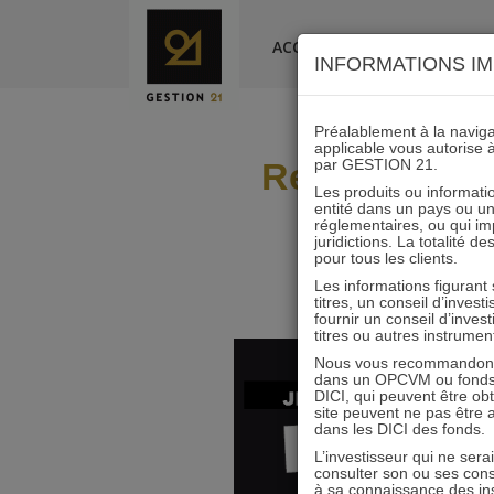
Skip
to
ACCUEIL
LA SOCIÉTÉ
INFORMATIONS IM
content
Préalablement à la navigat
applicable vous autorise 
Retrouvez GE
par GESTION 21.
Les produits ou informatio
entité dans un pays ou une 
réglementaires, ou qui i
juridictions. La totalité 
pour tous les clients.
Les informations figurant
titres, un conseil d’inves
fournir un conseil d’inves
titres ou autres instrumen
Nous vous recommandons d
dans un OPCVM ou fonds d’
DICI, qui peuvent être ob
site peuvent ne pas être ap
dans les DICI des fonds.
L’investisseur qui ne sera
consulter son ou ses con
à sa connaissance des ins