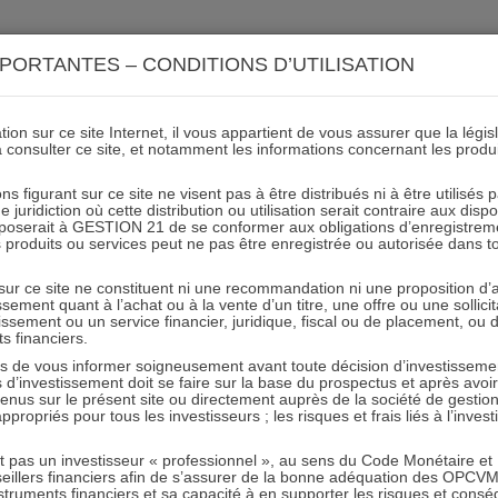
ACTIONS 21
IMMOBILIER 21
OCC 21
ACTUALIT
PORTANTES – CONDITIONS D’UTILISATION
ion sur ce site Internet, il vous appartient de vous assurer que la légis
à consulter ce site, et notamment les informations concernant les produ
STION 21 le 15 mars à l’A
ns figurant sur ce site ne visent pas à être distribués ni à être utilisés
juridiction où cette distribution ou utilisation serait contraire aux disp
E14)
mposerait à GESTION 21 de se conformer aux obligations d’enregistrem
des produits ou services peut ne pas être enregistrée ou autorisée dans 
 sur ce site ne constituent ni une recommandation ni une proposition d
06.03.2018 - Partagez l'article sur
tissement quant à l’achat ou à la vente d’un titre, une offre ou une soll
tissement ou un service financier, juridique, fiscal ou de placement, ou
ts financiers.
e vous informer soigneusement avant toute décision d’investissement
investissement doit se faire sur la base du prospectus et après avoi
tenus sur le présent site ou directement auprès de la société de gestio
propriés pour tous les investisseurs ; les risques et frais liés à l’inves
it pas un investisseur « professionnel », au sens du Code Monétaire et F
seillers financiers afin de s’assurer de la bonne adéquation des OPC
truments financiers et sa capacité à en supporter les risques et cons