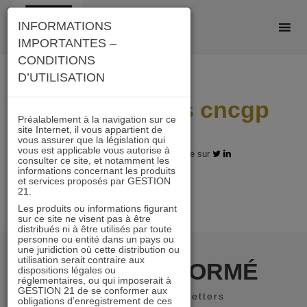
Skip
INFORMATIONS
to
IMPORTANTES –
content
CONDITIONS
D’UTILISATION
actualite mars cncgp
Préalablement à la navigation sur ce
site Internet, il vous appartient de
vous assurer que la législation qui
vous est applicable vous autorise à
07.03.2018 - Partagez l'article sur
consulter ce site, et notamment les
informations concernant les produits
et services proposés par GESTION
21.
Les produits ou informations figurant
sur ce site ne visent pas à être
distribués ni à être utilisés par toute
personne ou entité dans un pays ou
une juridiction où cette distribution ou
utilisation serait contraire aux
RESTER INFORMÉ
dispositions légales ou
réglementaires, ou qui imposerait à
GESTION 21 de se conformer aux
Recevoir nos newsletters
obligations d’enregistrement de ces