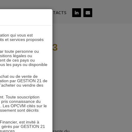
ÉS
SOUSCRIRE
CONTACTS
lation qui vous est
its et services proposés
ion de nos 3
 par toute personne ou
ositions légales ou
ent de ces pays ou
tous les pays ou disponible
’achat ou de vente de
icitation par GESTION 21 de
 d’acheter ou vendre des
. Toute souscription
r pris connaissance du
n. Les OPCVM cités sur le
tissement sont décrits
inancier, est invité à
VM gérés par GESTION 21
équences.
t Pierre POUGNET, co-gérants du