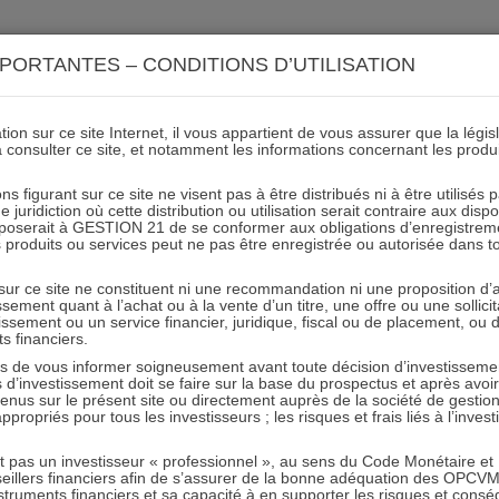
ACTIONS 21
IMMOBILIER 21
OCC 21
ACTUALIT
PORTANTES – CONDITIONS D’UTILISATION
ion sur ce site Internet, il vous appartient de vous assurer que la légis
à consulter ce site, et notamment les informations concernant les produ
mages sur les points de gest
ns figurant sur ce site ne visent pas à être distribués ni à être utilisés
juridiction où cette distribution ou utilisation serait contraire aux disp
fonds
mposerait à GESTION 21 de se conformer aux obligations d’enregistrem
des produits ou services peut ne pas être enregistrée ou autorisée dans 
 sur ce site ne constituent ni une recommandation ni une proposition d
25.11.2022 - Partagez l'article sur
tissement quant à l’achat ou à la vente d’un titre, une offre ou une soll
tissement ou un service financier, juridique, fiscal ou de placement, ou
ts financiers.
e vous informer soigneusement avant toute décision d’investissement
OCC 21
investissement doit se faire sur la base du prospectus et après avoi
tenus sur le présent site ou directement auprès de la société de gestio
propriés pour tous les investisseurs ; les risques et frais liés à l’inves
it pas un investisseur « professionnel », au sens du Code Monétaire et F
seillers financiers afin de s’assurer de la bonne adéquation des OPC
truments financiers et sa capacité à en supporter les risques et cons
de gestion sur le fonds OCC 21 animé par Laurent GAUVILLE e