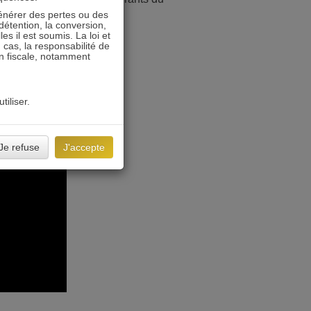
énérer des pertes ou des
détention, la conversion,
s il est soumis. La loi et
 cas, la responsabilité de
on fiscale, notamment
tiliser.
Je refuse
J'accepte