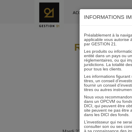
Skip
to
ACCUEIL
LA SOCIÉTÉ
INFORMATIONS IM
content
Préalablement à la navigat
applicable vous autorise 
Retour en i
par GESTION 21.
Les produits ou informatio
entité dans un pays ou une 
réglementaires, ou qui i
juridictions. La totalité 
pour tous les clients.
Les informations figurant
titres, un conseil d’inves
fournir un conseil d’inves
titres ou autres instrumen
Nous vous recommandons d
dans un OPCVM ou fonds d’
DICI, qui peuvent être ob
site peuvent ne pas être ap
dans les DICI des fonds.
L’investisseur qui ne sera
consulter son ou ses con
à sa connaissance des ins
Mardi 22 Novembre 2022, point 