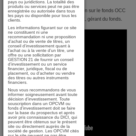
pays ou juridictions. La totalité des
produits ou services peut ne pas être
Lundi 17 juin 2024, point de gestion sur le fonds OCC
enregistrée ou autorisée dans tous
les pays ou disponible pour tous les
21 animé par Laurent GAUVILLE, gérant du fonds.
clients.
Les informations figurant sur ce site
ne constituent ni une
recommandation ni une proposition
d’achat ou de vente de titres, un
conseil d’investissement quant à
l’achat ou à la vente d’un titre, une
offre ou une sollicitation par
GESTION 21 de fournir un conseil
d’investissement ou un service
financier, juridique, fiscal ou de
placement, ou d’acheter ou vendre
des titres ou autres instruments
financiers.
Nous vous recommandons de vous
informer soigneusement avant toute
décision d’investissement. Toute
souscription dans un OPCVM ou
fonds d’investissement doit se faire
sur la base du prospectus et après
avoir pris connaissance du DICI, qui
peuvent être obtenus sur le présent
site ou directement auprès de la
société de gestion. Les OPCVM cités
sur le site peuvent ne pas être