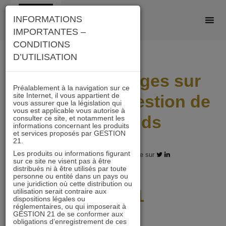
Skip
INFORMATIONS
to
IMPORTANTES –
content
CONDITIONS
D’UTILISATION
Retour en images sur
Préalablement à la navigation sur ce
site Internet, il vous appartient de
les points de gestion de
vous assurer que la législation qui
vous est applicable vous autorise à
nos 3 fonds
consulter ce site, et notamment les
informations concernant les produits
et services proposés par GESTION
21.
Les produits ou informations figurant
25.06.2024 - Partagez l'article sur
sur ce site ne visent pas à être
distribués ni à être utilisés par toute
personne ou entité dans un pays ou
une juridiction où cette distribution ou
OCC 21
utilisation serait contraire aux
dispositions légales ou
réglementaires, ou qui imposerait à
GESTION 21 de se conformer aux
obligations d’enregistrement de ces