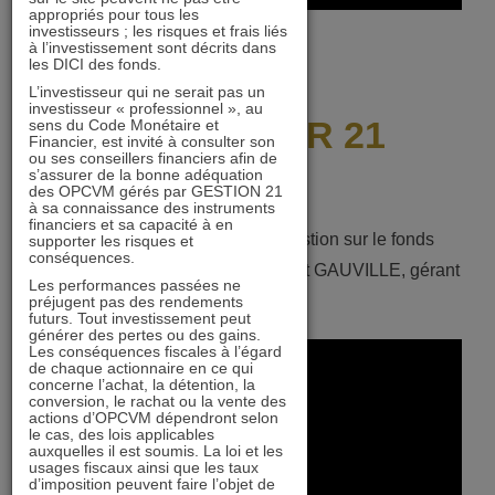
appropriés pour tous les
investisseurs ; les risques et frais liés
à l’investissement sont décrits dans
les DICI des fonds.
L’investisseur qui ne serait pas un
investisseur « professionnel », au
IMMOBILIER 21
sens du Code Monétaire et
Financier, est invité à consulter son
ou ses conseillers financiers afin de
s’assurer de la bonne adéquation
des OPCVM gérés par GESTION 21
à sa connaissance des instruments
financiers et sa capacité à en
Jeudi 20 juin 2024, point de gestion sur le fonds
supporter les risques et
conséquences.
IMMOBILIER 21 animé par Laurent GAUVILLE, gérant
Les performances passées ne
du fonds.
préjugent pas des rendements
futurs. Tout investissement peut
générer des pertes ou des gains.
Les conséquences fiscales à l’égard
de chaque actionnaire en ce qui
concerne l’achat, la détention, la
conversion, le rachat ou la vente des
actions d’OPCVM dépendront selon
le cas, des lois applicables
auxquelles il est soumis. La loi et les
usages fiscaux ainsi que les taux
d’imposition peuvent faire l’objet de