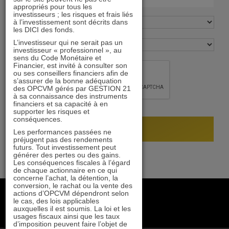
appropriés pour tous les
investisseurs ; les risques et frais liés
à l’investissement sont décrits dans
les DICI des fonds.
L’investisseur qui ne serait pas un
investisseur « professionnel », au
sens du Code Monétaire et
Financier, est invité à consulter son
ou ses conseillers financiers afin de
s’assurer de la bonne adéquation
des OPCVM gérés par GESTION 21
à sa connaissance des instruments
financiers et sa capacité à en
supporter les risques et
conséquences.
Les performances passées ne
préjugent pas des rendements
futurs. Tout investissement peut
générer des pertes ou des gains.
Les conséquences fiscales à l’égard
de chaque actionnaire en ce qui
concerne l’achat, la détention, la
conversion, le rachat ou la vente des
+33 1 84 79 90 24
actions d’OPCVM dépendront selon
le cas, des lois applicables
gestion21@gestion21.fr
auxquelles il est soumis. La loi et les
8 rue Volney, 75002 Paris
usages fiscaux ainsi que les taux
d’imposition peuvent faire l’objet de