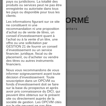
pays ou juridictions. La totalité des
produits ou services peut ne pas être
enregistrée ou autorisée dans tous
les pays ou disponible pour tous les
clients.
RESTER INFORMÉ
Les informations figurant sur ce site
ne constituent ni une
recommandation ni une proposition
Recevoir nos newsletters
d’achat ou de vente de titres, un
conseil d’investissement quant à
l’achat ou à la vente d’un titre, une
offre ou une sollicitation par
GESTION 21 de fournir un conseil
d’investissement ou un service
financier, juridique, fiscal ou de
placement, ou d’acheter ou vendre
des titres ou autres instruments
financiers.
Nous vous recommandons de vous
informer soigneusement avant toute
décision d’investissement. Toute
souscription dans un OPCVM ou
fonds d’investissement doit se faire
sur la base du prospectus et après
avoir pris connaissance du DICI, qui
peuvent être obtenus sur le présent
site ou directement auprès de la
société de gestion. Les OPCVM cités
sur le site peuvent ne pas être