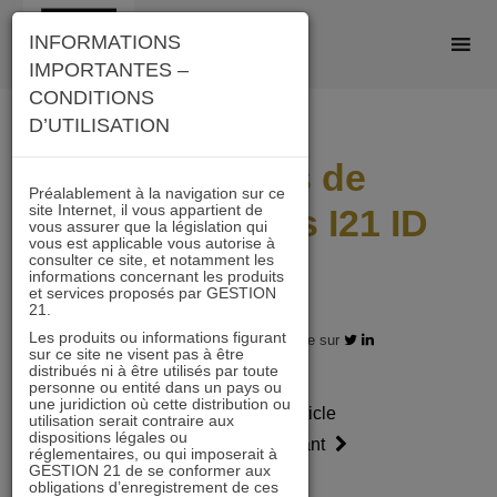
Skip
INFORMATIONS
to
IMPORTANTES –
content
CONDITIONS
D’UTILISATION
Scénarios de
Préalablement à la navigation sur ce
site Internet, il vous appartient de
performances I21 ID
vous assurer que la législation qui
vous est applicable vous autorise à
2502
consulter ce site, et notamment les
informations concernant les produits
et services proposés par GESTION
21.
Les produits ou informations figurant
28.02.2025 - Partagez l'article sur
sur ce site ne visent pas à être
distribués ni à être utilisés par toute
personne ou entité dans un pays ou
une juridiction où cette distribution ou
Article
Article
utilisation serait contraire aux
dispositions légales ou
précédent
suivant
réglementaires, ou qui imposerait à
GESTION 21 de se conformer aux
obligations d’enregistrement de ces