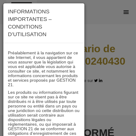
Skip
INFORMATIONS
to
IMPORTANTES –
content
CONDITIONS
D’UTILISATION
I21_ID_Scenario de
Préalablement à la navigation sur ce
site Internet, il vous appartient de
performance_20240430
vous assurer que la législation qui
vous est applicable vous autorise à
consulter ce site, et notamment les
informations concernant les produits
et services proposés par GESTION
17.12.2024 - Partagez l'article sur
21.
Les produits ou informations figurant
sur ce site ne visent pas à être
distribués ni à être utilisés par toute
personne ou entité dans un pays ou
une juridiction où cette distribution ou
utilisation serait contraire aux
dispositions légales ou
réglementaires, ou qui imposerait à
GESTION 21 de se conformer aux
RESTER INFORMÉ
obligations d’enregistrement de ces