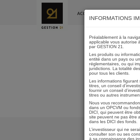
Skip
to
ACCUEIL
LA SOCIÉTÉ
INFORMATIONS IM
content
Préalablement à la navigat
applicable vous autorise 
par GESTION 21.
Scéna
Les produits ou informatio
entité dans un pays ou une 
réglementaires, ou qui i
juridictions. La totalité 
pour tous les clients.
Les informations figurant
titres, un conseil d’inves
fournir un conseil d’inves
titres ou autres instrumen
Nous vous recommandons d
dans un OPCVM ou fonds d’
DICI, qui peuvent être ob
site peuvent ne pas être ap
dans les DICI des fonds.
L’investisseur qui ne sera
consulter son ou ses con
à sa connaissance des ins