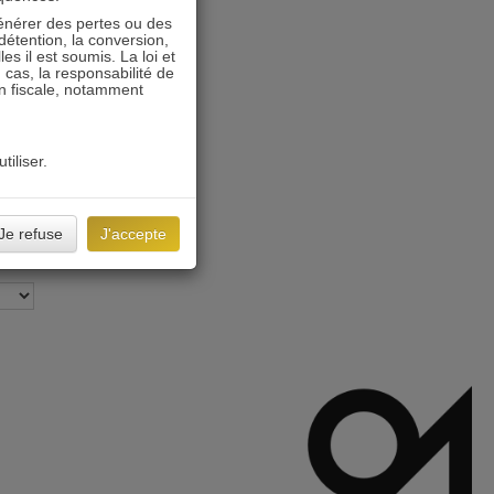
énérer des pertes ou des
détention, la conversion,
s il est soumis. La loi et
 cas, la responsabilité de
on fiscale, notamment
tiliser.
Je refuse
J'accepte