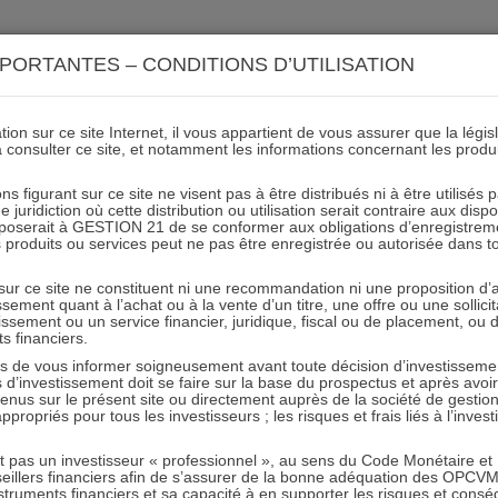
ACTIONS 21
IMMOBILIER 21
OCC 21
ACTUALIT
PORTANTES – CONDITIONS D’UTILISATION
ion sur ce site Internet, il vous appartient de vous assurer que la légis
à consulter ce site, et notamment les informations concernant les produ
rios de performances I21 I
ns figurant sur ce site ne visent pas à être distribués ni à être utilisés
juridiction où cette distribution ou utilisation serait contraire aux disp
mposerait à GESTION 21 de se conformer aux obligations d’enregistrem
des produits ou services peut ne pas être enregistrée ou autorisée dans 
31.08.2023 - Partagez l'article sur
 sur ce site ne constituent ni une recommandation ni une proposition d
tissement quant à l’achat ou à la vente d’un titre, une offre ou une soll
tissement ou un service financier, juridique, fiscal ou de placement, ou
Article précédent
Article suivant
ts financiers.
e vous informer soigneusement avant toute décision d’investissement
investissement doit se faire sur la base du prospectus et après avoi
tenus sur le présent site ou directement auprès de la société de gestio
propriés pour tous les investisseurs ; les risques et frais liés à l’inves
it pas un investisseur « professionnel », au sens du Code Monétaire et F
RESTER INFORMÉ
seillers financiers afin de s’assurer de la bonne adéquation des OPC
truments financiers et sa capacité à en supporter les risques et cons