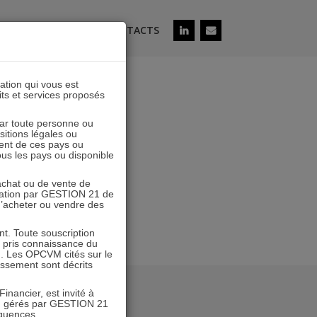
ÉS
SOUSCRIRE
CONTACTS
lation qui vous est
its et services proposés
D 2308
 par toute personne ou
ositions légales ou
ent de ces pays ou
tous les pays ou disponible
’achat ou de vente de
icitation par GESTION 21 de
 d’acheter ou vendre des
. Toute souscription
r pris connaissance du
n. Les OPCVM cités sur le
tissement sont décrits
inancier, est invité à
VM gérés par GESTION 21
équences.