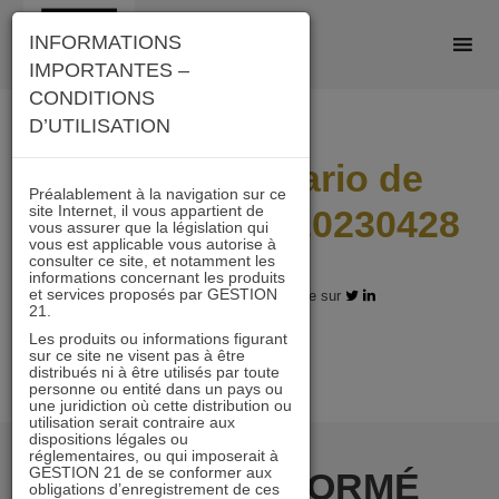
Skip
INFORMATIONS
to
IMPORTANTES –
content
CONDITIONS
D’UTILISATION
I21_ID_Scenario de
Préalablement à la navigation sur ce
site Internet, il vous appartient de
performance_20230428
vous assurer que la législation qui
vous est applicable vous autorise à
consulter ce site, et notamment les
informations concernant les produits
et services proposés par GESTION
07.12.2023 - Partagez l'article sur
21.
Les produits ou informations figurant
sur ce site ne visent pas à être
distribués ni à être utilisés par toute
personne ou entité dans un pays ou
une juridiction où cette distribution ou
utilisation serait contraire aux
dispositions légales ou
réglementaires, ou qui imposerait à
GESTION 21 de se conformer aux
RESTER INFORMÉ
obligations d’enregistrement de ces