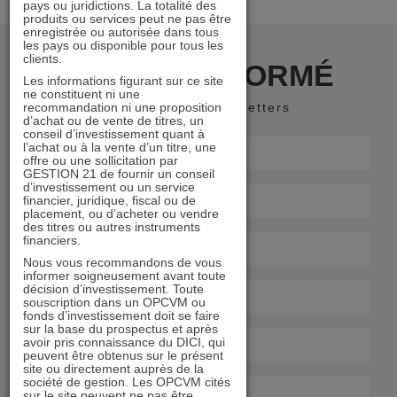
pays ou juridictions. La totalité des
produits ou services peut ne pas être
enregistrée ou autorisée dans tous
les pays ou disponible pour tous les
clients.
RESTER INFORMÉ
Les informations figurant sur ce site
ne constituent ni une
recommandation ni une proposition
Recevoir nos newsletters
d’achat ou de vente de titres, un
conseil d’investissement quant à
l’achat ou à la vente d’un titre, une
offre ou une sollicitation par
GESTION 21 de fournir un conseil
d’investissement ou un service
financier, juridique, fiscal ou de
placement, ou d’acheter ou vendre
des titres ou autres instruments
financiers.
Nous vous recommandons de vous
informer soigneusement avant toute
décision d’investissement. Toute
souscription dans un OPCVM ou
fonds d’investissement doit se faire
sur la base du prospectus et après
avoir pris connaissance du DICI, qui
peuvent être obtenus sur le présent
site ou directement auprès de la
société de gestion. Les OPCVM cités
sur le site peuvent ne pas être