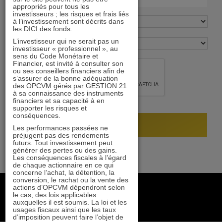
appropriés pour tous les
investisseurs ; les risques et frais liés
à l’investissement sont décrits dans
les DICI des fonds.
L’investisseur qui ne serait pas un
investisseur « professionnel », au
sens du Code Monétaire et
Financier, est invité à consulter son
ou ses conseillers financiers afin de
s’assurer de la bonne adéquation
des OPCVM gérés par GESTION 21
à sa connaissance des instruments
financiers et sa capacité à en
supporter les risques et
conséquences.
Les performances passées ne
préjugent pas des rendements
futurs. Tout investissement peut
générer des pertes ou des gains.
Les conséquences fiscales à l’égard
de chaque actionnaire en ce qui
concerne l’achat, la détention, la
conversion, le rachat ou la vente des
+33 1 84 79 90 24
actions d’OPCVM dépendront selon
le cas, des lois applicables
gestion21@gestion21.fr
auxquelles il est soumis. La loi et les
8 rue Volney, 75002 Paris
usages fiscaux ainsi que les taux
d’imposition peuvent faire l’objet de