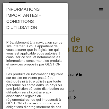
Skip
INFORMATIONS
to
IMPORTANTES –
content
CONDITIONS
D’UTILISATION
Scénarios de
Préalablement à la navigation sur ce
site Internet, il vous appartient de
performances I21 IC
vous assurer que la législation qui
vous est applicable vous autorise à
2507
consulter ce site, et notamment les
informations concernant les produits
et services proposés par GESTION
21.
Les produits ou informations figurant
31.07.2025 - Partagez l'article sur
sur ce site ne visent pas à être
distribués ni à être utilisés par toute
personne ou entité dans un pays ou
une juridiction où cette distribution ou
Article
Article
utilisation serait contraire aux
dispositions légales ou
précédent
suivant
réglementaires, ou qui imposerait à
GESTION 21 de se conformer aux
obligations d’enregistrement de ces