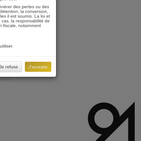
énérer des pertes ou des
détention, la conversion,
s il est soumis. La loi et
 cas, la responsabilité de
on fiscale, notamment
tiliser.
Je refuse
J'accepte