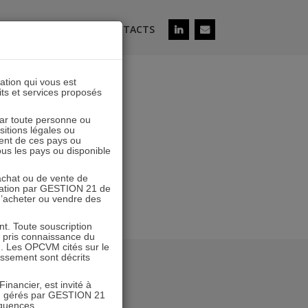
ÉS
SOUSCRIRE
CONTACTS
lation qui vous est
its et services proposés
0230630
 par toute personne ou
ositions légales ou
ent de ces pays ou
tous les pays ou disponible
’achat ou de vente de
icitation par GESTION 21 de
 d’acheter ou vendre des
. Toute souscription
r pris connaissance du
n. Les OPCVM cités sur le
tissement sont décrits
inancier, est invité à
VM gérés par GESTION 21
équences.