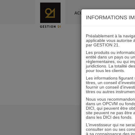
Skip
to
ACCUEIL
LA SOCIÉTÉ
INFORMATIONS IM
content
Préalablement à la navigat
applicable vous autorise 
par GESTION 21.
I21_IC
Les produits ou informatio
entité dans un pays ou une 
réglementaires, ou qui i
juridictions. La totalité 
pour tous les clients.
Les informations figurant
titres, un conseil d’inves
fournir un conseil d’inves
titres ou autres instrumen
Nous vous recommandons d
dans un OPCVM ou fonds d’
DICI, qui peuvent être ob
site peuvent ne pas être ap
dans les DICI des fonds.
L’investisseur qui ne sera
consulter son ou ses con
à sa connaissance des ins