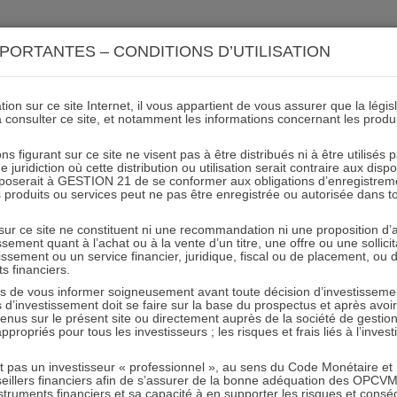
ACTIONS 21
IMMOBILIER 21
OCC 21
ACTUALIT
PORTANTES – CONDITIONS D’UTILISATION
ion sur ce site Internet, il vous appartient de vous assurer que la légis
à consulter ce site, et notamment les informations concernant les produ
_Scenario de performance_2
ns figurant sur ce site ne visent pas à être distribués ni à être utilisés
juridiction où cette distribution ou utilisation serait contraire aux disp
mposerait à GESTION 21 de se conformer aux obligations d’enregistrem
des produits ou services peut ne pas être enregistrée ou autorisée dans 
07.12.2023 - Partagez l'article sur
 sur ce site ne constituent ni une recommandation ni une proposition d
tissement quant à l’achat ou à la vente d’un titre, une offre ou une soll
tissement ou un service financier, juridique, fiscal ou de placement, ou
ts financiers.
e vous informer soigneusement avant toute décision d’investissement
investissement doit se faire sur la base du prospectus et après avoi
tenus sur le présent site ou directement auprès de la société de gestio
propriés pour tous les investisseurs ; les risques et frais liés à l’inves
RESTER INFORMÉ
it pas un investisseur « professionnel », au sens du Code Monétaire et F
seillers financiers afin de s’assurer de la bonne adéquation des OPC
Recevoir nos newsletters
truments financiers et sa capacité à en supporter les risques et cons